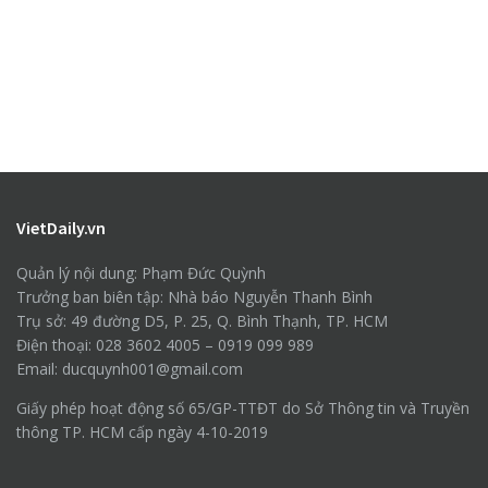
VietDaily.vn
Quản lý nội dung: Phạm Đức Quỳnh
Trưởng ban biên tập: Nhà báo Nguyễn Thanh Bình
Trụ sở: 49 đường D5, P. 25, Q. Bình Thạnh, TP. HCM
Điện thoại: 028 3602 4005 – 0919 099 989
Email: ducquynh001@gmail.com
Giấy phép hoạt động số 65/GP-TTĐT do Sở Thông tin và Truyền
thông TP. HCM cấp ngày 4-10-2019