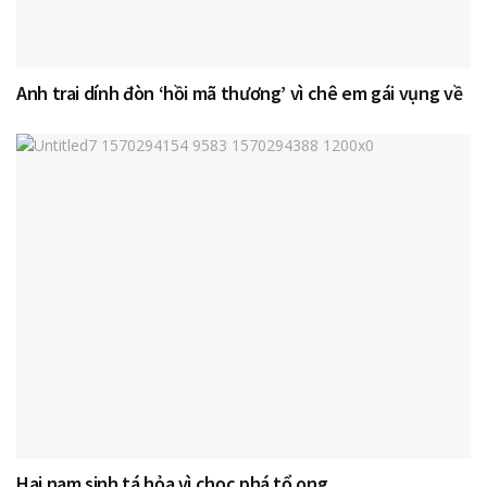
Anh trai dính đòn ‘hồi mã thương’ vì chê em gái vụng về
Hai nam sinh tá hỏa vì chọc phá tổ ong