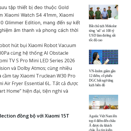
 sưu tập thiết bị đeo thuộc Gold
gồm Xiaomi Watch S4 41mm, Xiaomi
0 Glimmer Edition, mang đến sự kết
Bắt chủ tịch Mekolor
nghiệm âm thanh và phong cách thời
từng ‘nổ’ có 100 tỷ
USD làm đường sắt
tốc độ cao
 robot hút bụi Xiaomi Robot Vacuum
000Pa cùng hệ thống AI Obstacle
omi TV S Pro Mini LED Series 2026
ision và Dolby Atmos; cùng nhiều
VN-Index giảm gần
hà cầm tay Xiaomi Truclean W30 Pro
12 điểm, cổ phiếu
DGC bất ngờ tăng
Air Fryer Essential 6L. Tất cả được
kịch biên độ
t Home” hiện đại, tiện nghi và
llection đồng bộ với Xiaomi 15T
Agoda: Việt Nam lên
top 4 điểm đến châu
Á được du khách
châu Âu tìm kiếm