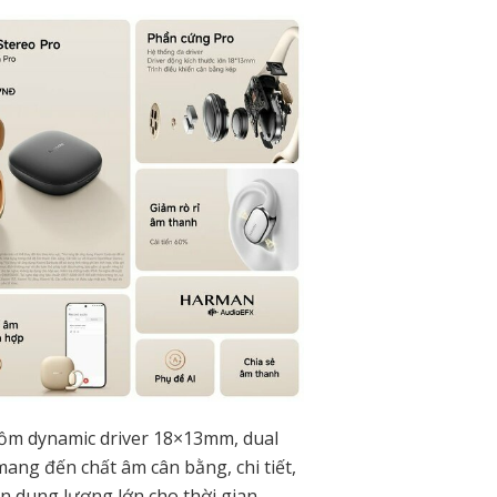
gồm dynamic driver 18×13mm, dual
ng đến chất âm cân bằng, chi tiết,
in dung lượng lớn cho thời gian