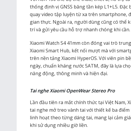
thống định vị GNSS băng tần kép L1+L5. Đặc b
quay video tập luyện từ xa trên smartphone, đồ
gian thực. Ngoài ra, người dùng cũng có thể 
trí và gửi yêu cầu hỗ trợ nhanh chóng khi cần.
Xiaomi Watch S4 41mm còn đóng vai trò trung 
Xiaomi Smart Hub, kết nối mượt mà với smartp
trên nền tảng Xiaomi HyperOS. Với viên pin bền
ngày, chuẩn kháng nước 5ATM, đây là lựa chọ
năng động, thông minh và hiện đại.
Tai nghe Xiaomi OpenWear Stereo Pro​
Lần đầu tiên ra mắt chính thức tại Việt Nam,
tai nghe mở treo vành tai với thiết kế ba điểm
linh hoạt theo từng dáng tai, mang lại cảm gi
khi sử dụng nhiều giờ liền.