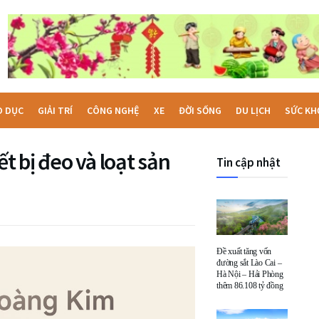
O DỤC
GIẢI TRÍ
CÔNG NGHỆ
XE
ĐỜI SỐNG
DU LỊCH
SỨC KH
t bị đeo và loạt sản
Tin cập nhật
Đề xuất tăng vốn
đường sắt Lào Cai –
Hà Nội – Hải Phòng
thêm 86.108 tỷ đồng