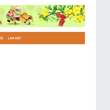
ỎE
LÀM ĐẸP