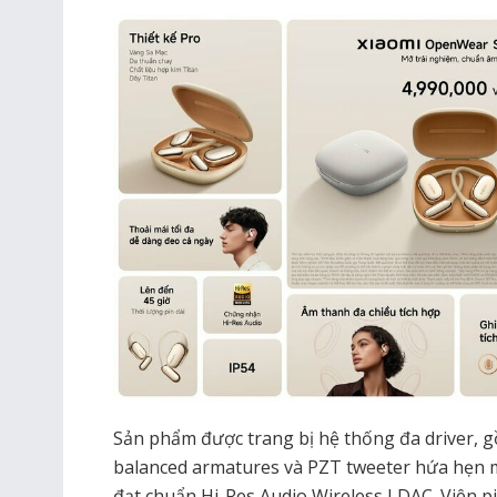
Sản phẩm được trang bị hệ thống đa driver, 
balanced armatures và PZT tweeter hứa hẹn ma
đạt chuẩn Hi-Res Audio Wireless LDAC. Viên p