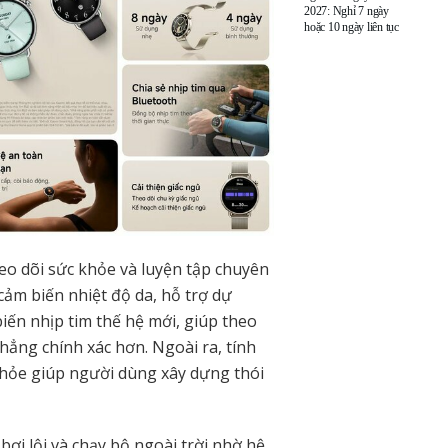
2027: Nghỉ 7 ngày
hoặc 10 ngày liên tục
eo dõi sức khỏe và luyện tập chuyên
ảm biến nhiệt độ da, hỗ trợ dự
iến nhịp tim thế hệ mới, giúp theo
hẳng chính xác hơn. Ngoài ra, tính
khỏe giúp người dùng xây dựng thói
 bơi lội và chạy bộ ngoài trời nhờ hệ