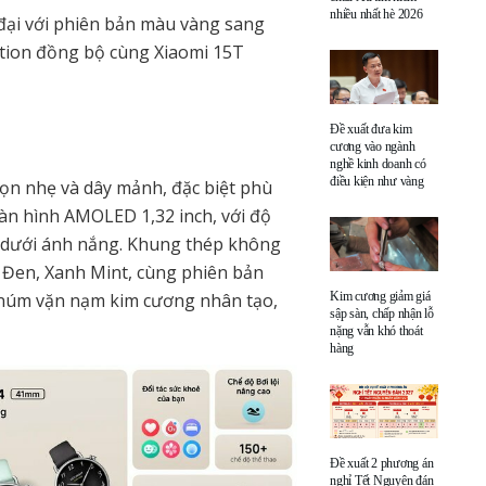
nhiều nhất hè 2026
n đại với phiên bản màu vàng sang
ction đồng bộ cùng Xiaomi 15T
Đề xuất đưa kim
cương vào ngành
nghề kinh doanh có
điều kiện như vàng
n nhẹ và dây mảnh, đặc biệt phù
màn hình AMOLED 1,32 inch, với độ
 cả dưới ánh nắng. Khung thép không
 Đen, Xanh Mint, cùng phiên bản
à núm vặn nạm kim cương nhân tạo,
Kim cương giảm giá
sập sàn, chấp nhận lỗ
nặng vẫn khó thoát
hàng
Đề xuất 2 phương án
nghỉ Tết Nguyên đán