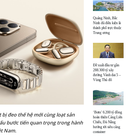
Quảng Ninh, Bắc
Ninh đủ điều kiện là
thành phố trực thuộc
Trung ương
Đề xuất đầu tư gần
288.300 tỷ xây
đường Vành đai 5 –
Vùng Thủ đô
‘Bơm’ 6.200 tỷ đồng
 bị đeo thế hệ mới cùng loạt sản
hoàn thiện Cảng Liên
u bước tiến quan trọng trong hành
Chiểu, Đà Nẵng
hướng tới siêu cảng
iệt Nam.
container