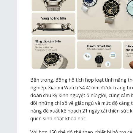
Bên trong, đồng hồ tích hợp loạt tính năng th
nghiệp. Xiaomi Watch S4 41mm được trang bị c
đoán chu kỳ kinh nguyệt ở nữ giới, cùng cảm b
dõi những chỉ số về giấc ngủ và mức độ căng t
năng đề xuất kế hoạch 21 ngày cải thiện sức 
quen sinh hoạt khoa học.
Với hơn 150 chế độ thể thao, thiết bị hỗ trợ cả