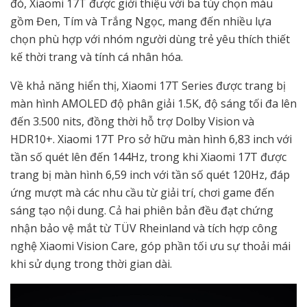
đó, Xiaomi 17T được giới thiệu với ba tùy chọn màu
gồm Đen, Tím và Trắng Ngọc, mang đến nhiều lựa
chọn phù hợp với nhóm người dùng trẻ yêu thích thiết
kế thời trang và tính cá nhân hóa.
Về khả năng hiển thị, Xiaomi 17T Series được trang bị
màn hình AMOLED độ phân giải 1.5K, độ sáng tối đa lên
đến 3.500 nits, đồng thời hỗ trợ Dolby Vision và
HDR10+. Xiaomi 17T Pro sở hữu màn hình 6,83 inch với
tần số quét lên đến 144Hz, trong khi Xiaomi 17T được
trang bị màn hình 6,59 inch với tần số quét 120Hz, đáp
ứng mượt mà các nhu cầu từ giải trí, chơi game đến
sáng tạo nội dung. Cả hai phiên bản đều đạt chứng
nhận bảo vệ mắt từ TÜV Rheinland và tích hợp công
nghệ Xiaomi Vision Care, góp phần tối ưu sự thoải mái
khi sử dụng trong thời gian dài.