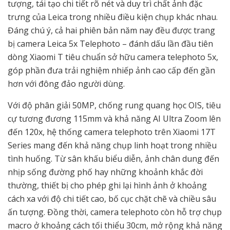
tượng, tái tạo chi tiết rõ nét và duy trì chất ảnh đặc
trưng của Leica trong nhiều điều kiện chụp khác nhau.
Đáng chú ý, cả hai phiên bản năm nay đều được trang
bị camera Leica 5x Telephoto – đánh dấu lần đầu tiên
dòng Xiaomi T tiêu chuẩn sở hữu camera telephoto 5x,
góp phần đưa trải nghiệm nhiếp ảnh cao cấp đến gần
hơn với đông đảo người dùng.
Với độ phân giải 50MP, chống rung quang học OIS, tiêu
cự tương đương 115mm và khả năng AI Ultra Zoom lên
đến 120x, hệ thống camera telephoto trên Xiaomi 17T
Series mang đến khả năng chụp linh hoạt trong nhiều
tình huống. Từ sân khấu biểu diễn, ảnh chân dung đến
nhịp sống đường phố hay những khoảnh khắc đời
thường, thiết bị cho phép ghi lại hình ảnh ở khoảng
cách xa với độ chi tiết cao, bố cục chặt chẽ và chiều sâu
ấn tượng. Đồng thời, camera telephoto còn hỗ trợ chụp
macro ở khoảng cách tối thiểu 30cm, mở rộng khả năng