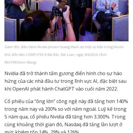
Giám đốc điều hành Nvidia Jensen Huang tham dự một sự kiện trong khuôn
khổ diễn đàn COMPUTEX ở Đài Bắc, Đài Loan, ngày 4/6/2024. (Ảnh:
REUTERS/Ann Wang)
Nvidia đã trở thành tấm gương điển hình cho sự hào
hứng của các nhà đầu tư trong lĩnh vực AI, đặc biệt sau
khi OpenAI phát hành ChatGPT vào cuối năm 2022.
Cổ phiếu của “ông lớn” công ngệ này đã tăng hơn 140%
trong năm nay và 200% so với năm ngoái. Luỹ kế trong
5 năm qua, cổ phiếu Nvidia đã tăng hơn 3.300%. Trong
cùng khoảng thời gian đó, Nasdaq đã tăng lần lượt ở
mức khiêm tốn 14%, 29% và 126%.