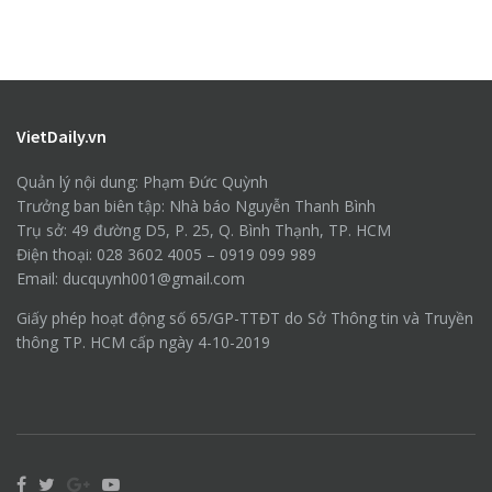
VietDaily.vn
Quản lý nội dung: Phạm Đức Quỳnh
Trưởng ban biên tập: Nhà báo Nguyễn Thanh Bình
Trụ sở: 49 đường D5, P. 25, Q. Bình Thạnh, TP. HCM
Điện thoại: 028 3602 4005 – 0919 099 989
Email: ducquynh001@gmail.com
Giấy phép hoạt động số 65/GP-TTĐT do Sở Thông tin và Truyền
thông TP. HCM cấp ngày 4-10-2019