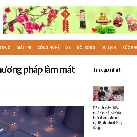
O DỤC
GIẢI TRÍ
CÔNG NGHỆ
XE
ĐỜI SỐNG
DU LỊCH
SỨC KH
 phương pháp làm mát
Tin cập nhật
Đề xuất giảm 30%
thuế cho hộ, cá nhân
kinh doanh, doanh
nghiệp thu dưới 10 tỷ
đồng