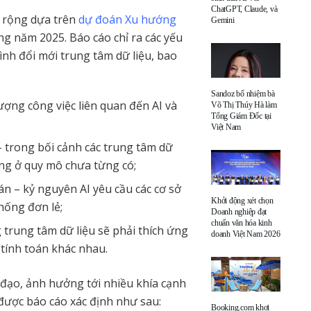
ChatGPT, Claude, và
ở rộng dựa trên
dự đoán Xu hướng
Gemini
ng năm 2025. Báo cáo chỉ ra các yếu
ình đổi mới trung tâm dữ liệu, bao
Sandoz bổ nhiệm bà
ượng công việc liên quan đến AI và
Võ Thị Thúy Hà làm
Tổng Giám Đốc tại
Việt Nam
 trong bối cảnh các trung tâm dữ
óng ở quy mô chưa từng có;
án – kỷ nguyên AI yêu cầu các cơ sở
Khởi động xét chọn
hống đơn lẻ;
Doanh nghiệp đạt
chuẩn văn hóa kinh
 trung tâm dữ liệu sẽ phải thích ứng
doanh Việt Nam 2026
 tính toán khác nhau.
đạo, ảnh hưởng tới nhiều khía cạnh
 được báo cáo xác định như sau:
Booking.com khơi