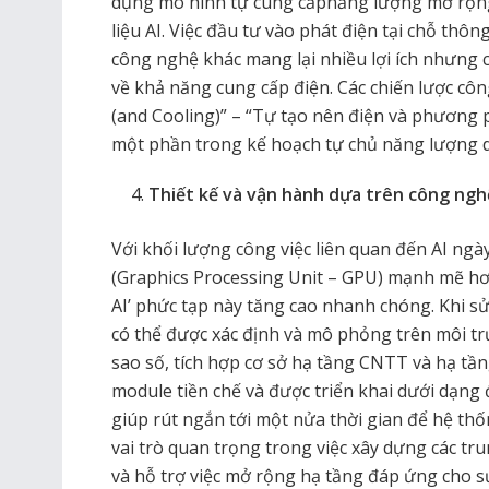
dụng mô hình tự cung cấpnăng lượng mở rộng,
liệu AI. Việc đầu tư vào phát điện tại chỗ thôn
công nghệ khác mang lại nhiều lợi ích nhưng 
về khả năng cung cấp điện. Các chiến lược c
(and Cooling)” – “Tự tạo nên điện và phương 
một phần trong kế hoạch tự chủ năng lượng d
Thiết kế và vận hành dựa trên công ngh
Với khối lượng công việc liên quan đến AI ngà
(Graphics Processing Unit – GPU) mạnh mẽ hơn
AI’ phức tạp này tăng cao nhanh chóng. Khi sử
có thể được xác định và mô phỏng trên môi 
sao số, tích hợp cơ sở hạ tầng CNTT và hạ tầ
module tiền chế và được triển khai dưới dạng 
giúp rút ngắn tới một nửa thời gian để hệ thố
vai trò quan trọng trong việc xây dựng các tr
và hỗ trợ việc mở rộng hạ tầng đáp ứng cho sự