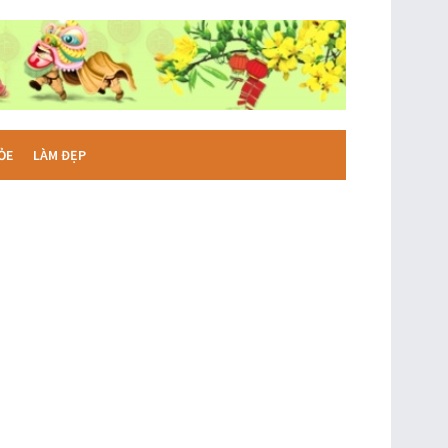
ỎE
LÀM ĐẸP