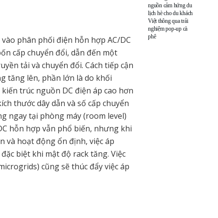
nguồn cảm hứng du
lịch hè cho du khách
Việt thông qua trải
nghiệm pop-up cà
phê
ựa vào phân phối điện hỗn hợp AC/DC
 bốn cấp chuyển đổi, dẫn đến một
uyền tải và chuyển đổi. Cách tiếp cận
g tăng lên, phần lớn là do khối
g kiến trúc nguồn DC điện áp cao hơn
ích thước dây dẫn và số cấp chuyển
ng ngay tại phòng máy (room level)
à DC hỗn hợp vẫn phổ biến, nhưng khi
ện và hoạt động ổn định, việc áp
đặc biệt khi mật độ rack tăng. Việc
microgrids) cũng sẽ thúc đẩy việc áp