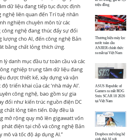
triệu đồng
tâm dữ liệu đang tiếp tục được định
g nghệ liên quan đến Trí tuệ nhân
nh nghiệm chuyên môn từ các
g công nghệ đang thúc đẩy sự đổi
ăng lượng cho AI, đến công nghệ Bản
Thương hiệu máy lọc
nước toàn cầu
át bằng chất lỏng thích ứng.
ANJIER chính thức
ra mắt tại Việt Nam
n lý danh mục đầu tư toàn cầu và các
 công nghiệp trung tâm dữ liệu đang
ệu được thiết kế, xây dựng và vận
ộ triển khai của các ‘nhà máy AI’.
ASUS Republic of
Gamers ra mắt ROG
xuyên công nghệ, bao gồm sự gia
Strix SCAR 18 2026
ay đổi như kiến trúc nguồn điện DC
tại Việt Nam
chất lỏng tiên tiến. Đây đều là
g mở rộng quy mô lên gigawatt vốn
g phát điện tại chỗ và công nghệ Bản
y mô và tốc độ áp dụng AI.”
Dropbox mở rộng hệ
sinh thái AI với