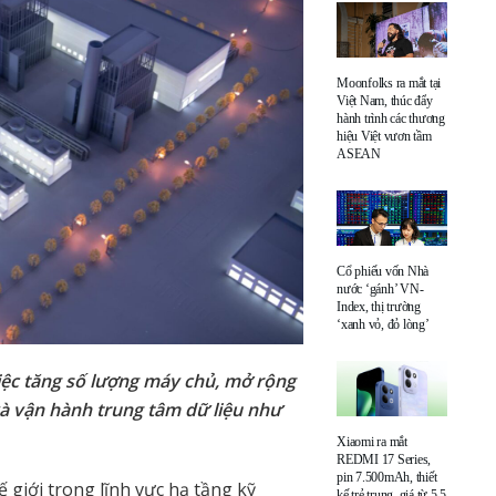
Moonfolks ra mắt tại
Việt Nam, thúc đẩy
hành trình các thương
hiệu Việt vươn tầm
ASEAN
Cổ phiếu vốn Nhà
nước ‘gánh’ VN-
Index, thị trường
‘xanh vỏ, đỏ lòng’
iệc tăng số lượng máy chủ, mở rộng
và vận hành trung tâm dữ liệu như
Xiaomi ra mắt
REDMI 17 Series,
pin 7.500mAh, thiết
 giới trong lĩnh vực hạ tầng kỹ
kế trẻ trung, giá từ 5,5