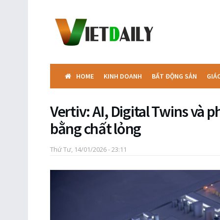
HOME
KINH DOANH
BẤT ĐỘNG SẢN
GIÁ
Vertiv: AI, Digital Twins và
bằng chất lỏng
Thứ Tư, 14/01/2026 - 23:11