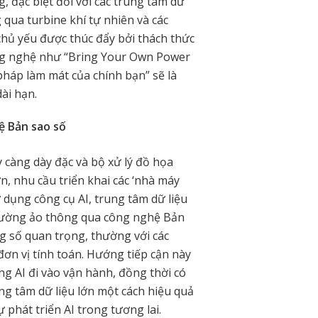
 đặc biệt đối với các trung tâm dữ
g qua turbine khí tự nhiên và các
chủ yếu được thúc đẩy bởi thách thức
ông nghệ như “Bring Your Own Power
pháp làm mát của chính bạn” sẽ là
ài hạn.
ệ Bản sao số
y càng dày đặc và bộ xử lý đồ họa
, nhu cầu triển khai các ‘nhà máy
 dụng công cụ AI, trung tâm dữ liệu
trường ảo thông qua công nghệ Bản
ng số quan trọng, thường với các
đơn vị tính toán. Hướng tiếp cận này
ng AI đi vào vận hành, đồng thời có
ung tâm dữ liệu lớn một cách hiệu quả
 phát triển AI trong tương lai.