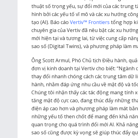
thuật số trọng yếu, sự đổi mới của các trung 
hình bởi các yếu tố vĩ mô và các xu hướng côn
tạo (AI). Báo cáo
Vertiv™ Frontiers
tổng hợp ki
chuyên gia của Vertiv đã nêu bật các xu hướn
mới hiện tại và tương lai, từ việc cung cấp n
sao số (Digital Twins), và phương pháp làm m
Ông Scott Armul, Phó Chủ tịch Điều hành, quả
đơn vị kinh doanh tại Vertiv cho biết: “Ngành
thay đổi nhanh chóng cách các trung tâm dữ li
hành, nhằm đáp ứng nhu cầu về mật độ và tốc đ
Chúng tôi nhận thấy các tác động mang tính 
tăng mật độ cực cao, đang thúc đẩy những th
điện áp cao hơn và phương pháp làm mát bằng 
những yếu tố then chốt để mang đến khả năn
quan trọng cho quá trình đổi mới AI. Khả năn
sao số cũng được kỳ vọng sẽ giúp thúc đẩy qu