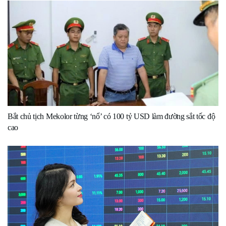
Bắt chủ tịch Mekolor từng ‘nổ’ có 100 tỷ USD làm đường sắt tốc độ
cao