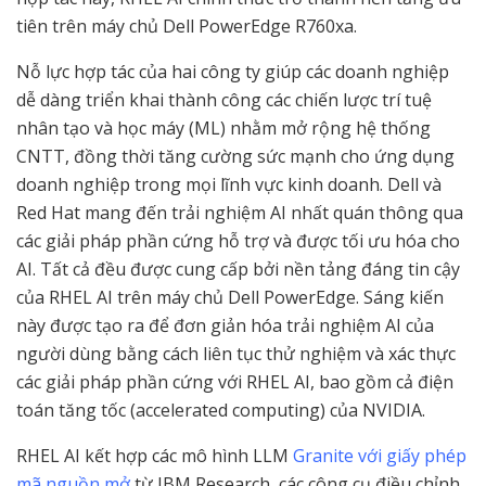
tiên trên máy chủ Dell PowerEdge R760xa.
Nỗ lực hợp tác của hai công ty giúp các doanh nghiệp
dễ dàng triển khai thành công các chiến lược trí tuệ
nhân tạo và học máy (ML) nhằm mở rộng hệ thống
CNTT, đồng thời tăng cường sức mạnh cho ứng dụng
doanh nghiệp trong mọi lĩnh vực kinh doanh. Dell và
Red Hat mang đến trải nghiệm AI nhất quán thông qua
các giải pháp phần cứng hỗ trợ và được tối ưu hóa cho
AI. Tất cả đều được cung cấp bởi nền tảng đáng tin cậy
của RHEL AI trên máy chủ Dell PowerEdge. Sáng kiến
này được tạo ra để đơn giản hóa trải nghiệm AI của
người dùng bằng cách liên tục thử nghiệm và xác thực
các giải pháp phần cứng với RHEL AI, bao gồm cả điện
toán tăng tốc (accelerated computing) của NVIDIA.
RHEL AI kết hợp các mô hình LLM
Granite với giấy phép
mã nguồn mở
từ IBM Research, các công cụ điều chỉnh