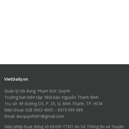
VietDaily.vn
Quản lý nội dung: Phạm Đức Quỳnh
Trưởng ban biên tập: Nhà báo Nguyễn Thanh Bình
Trụ sở: 49 đường D5, P. 25, Q. Bình Thạnh, TP. HCM
Điện thoại: 028 3602 4005 – 0919 099 989
Email: ducquynh001@gmail.com
Giấy phép hoạt động số 65/GP-TTĐT do Sở Thông tin và Truyền