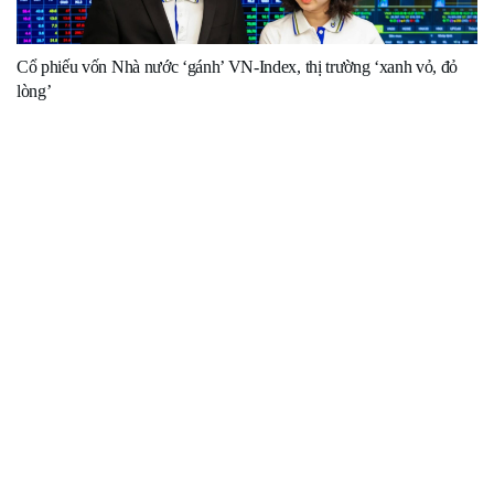
Cổ phiếu vốn Nhà nước ‘gánh’ VN-Index, thị trường ‘xanh vỏ, đỏ
lòng’