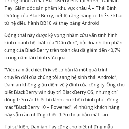
Trong buổi ra mắt BlackBerry Priv tại Ấn Độ, Damian
Tay, Giám đốc sản phẩm khu vực châu Á – Thái Bình
Dương của BlackBerry, tiết lộ rằng hãng có thể sẽ khai
tử hệ điều hành BB10 và thay bằng Android.
Động thái này được kỳ vọng nhằm cứu vãn tình hình
kinh doanh bết bát của “Dâu đen”, bởi doanh thu phần
cứng của BlackBerry trên toàn cầu đã giảm đến 40,7%
trong năm tài chính vừa qua.
“Việc ra mắt chiếc Priv về cơ bản là một quá trình
chuyển đổi của chúng tôi sang hệ sinh thái Android”,
Damian không giấu diếm về ý định của công ty. Ông cho
biết BlackBerry vẫn duy trì BlackBerry OS, nhưng chỉ
dùng trên các thiết bị dành cho khối chính phủ, đóng
mác “BlackBerry 10 – Powered”, vì những khách hàng
này vẫn cần những chiếc điện thoại bảo mật cao.
Tại sự kiện, Damian Tay cũng cho biết những mẫu