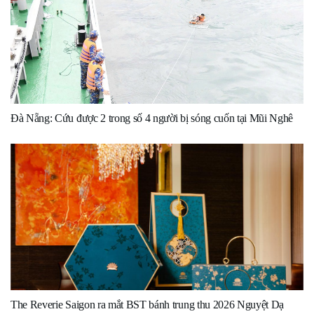
Đà Nẵng: Cứu được 2 trong số 4 người bị sóng cuốn tại Mũi Nghê
The Reverie Saigon ra mắt BST bánh trung thu 2026 Nguyệt Dạ