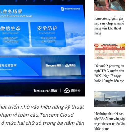
Kim cương giảm giá
sập sàn, chấp nhận lỗ
nặng vẫn khó thoát
hàng
Đề xuất 2 phương án
nghỉ Tết Nguyên đán
2027: Nghỉ 7 ngày
hoặc 10 ngày liên tục
át triển nhờ vào hiệu năng kỹ thuật
phạm vi toàn cầu
,
Tencent Cloud
Hệ thống thu phí cao
tốc Bắc-Nam vẫn gặp
ở mức hai chữ số trong ba năm liên
trục trặc sau nhiều lần
khắc phục