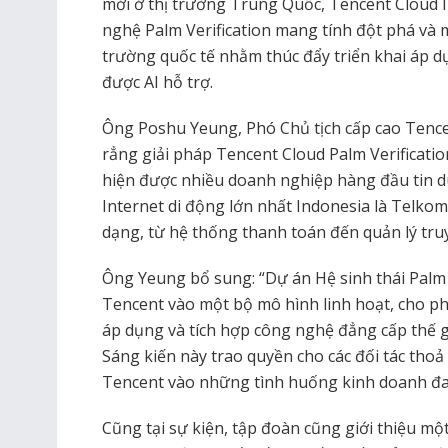
mới ở thị trường Trung Quốc, Tencent Cloud I
nghệ Palm Verification mang tính đột phá và m
trường quốc tế nhằm thúc đẩy triển khai áp 
được AI hỗ trợ.
Ông Poshu Yeung, Phó Chủ tịch cấp cao Tencen
rẳng giải pháp Tencent Cloud Palm Verificatio
hiện được nhiều doanh nghiệp hàng đầu tin d
Internet di động lớn nhất Indonesia là Telko
dạng, từ hệ thống thanh toán đến quản lý truy
Ông Yeung bổ sung: “Dự án Hệ sinh thái Palm 
Tencent vào một bộ mô hình linh hoạt, cho ph
áp dụng và tích hợp công nghệ đẳng cấp thế giớ
Sáng kiến này trao quyền cho các đối tác tho
Tencent vào những tình huống kinh doanh đa 
Cũng tại sự kiện, tập đoàn cũng giới thiệu m