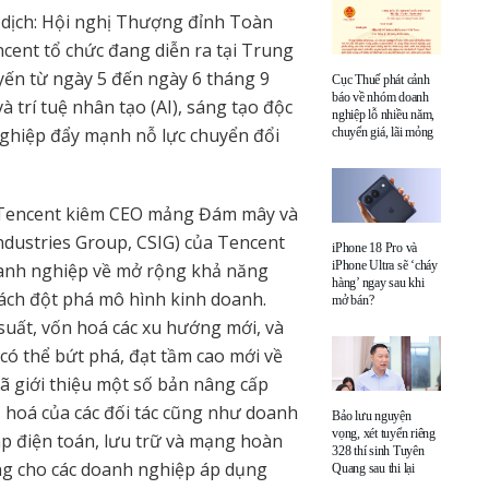
 dịch: Hội nghị Thượng đỉnh Toàn
ncent tổ chức đang diễn ra tại Trung
yến từ ngày 5 đến ngày 6 tháng 9
Cục Thuế phát cảnh
báo về nhóm doanh
 trí tuệ nhân tạo (AI), sáng tạo độc
nghiệp lỗ nhiều năm,
nghiệp đẩy mạnh nỗ lực chuyển đổi
chuyển giá, lãi mỏng
 Tencent kiêm CEO mảng Đám mây và
dustries Group, CSIG) của Tencent
iPhone 18 Pro và
iPhone Ultra sẽ ‘cháy
anh nghiệp về mở rộng khả năng
hàng’ ngay sau khi
ách đột phá mô hình kinh doanh.
mở bán?
uất, vốn hoá các xu hướng mới, và
ó thể bứt phá, đạt tầm cao mới về
ã giới thiệu một số bản nâng cấp
 hoá của các đối tác cũng như doanh
Bảo lưu nguyện
vọng, xét tuyển riêng
háp điện toán, lưu trữ và mạng hoàn
328 thí sinh Tuyên
ầng cho các doanh nghiệp áp dụng
Quang sau thi lại