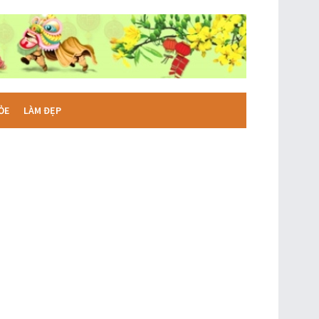
ỎE
LÀM ĐẸP