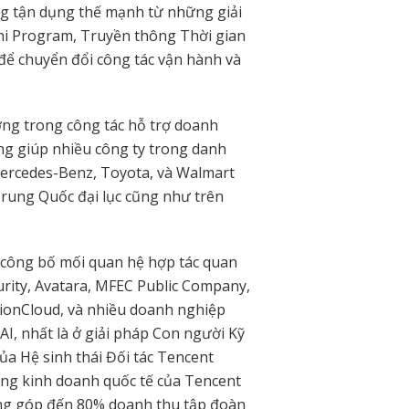
ng tận dụng thế mạnh từ những giải
i Program, Truyền thông Thời gian
 để chuyển đổi công tác vận hành và
ợng trong công tác hỗ trợ doanh
ng giúp nhiều công ty trong danh
Mercedes-Benz, Toyota, và Walmart
rung Quốc đại lục cũng như trên
l công bố mối quan hệ hợp tác quan
urity, Avatara, MFEC Public Company,
nionCloud, và nhiều doanh nghiệp
I, nhất là ở giải pháp Con người Kỹ
của Hệ sinh thái Đối tác Tencent
ng kinh doanh quốc tế của Tencent
đóng góp đến 80% doanh thu tập đoàn