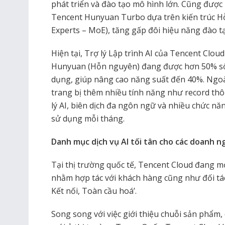
phát triển và đào tạo mô hình lớn. Cũng được r
Tencent Hunyuan Turbo dựa trên kiến trúc H
Experts – MoE), tăng gấp đôi hiệu năng đào tạ
Hiện tại, Trợ lý Lập trình AI của Tencent Clou
Hunyuan (Hỗn nguyên) đang được hơn 50% số 
dụng, giúp nâng cao năng suất đến 40%. Ngoà
trang bị thêm nhiều tính năng như record thôn
lý AI, biên dịch đa ngôn ngữ và nhiều chức năn
sử dụng mỗi tháng.
Danh mục dịch vụ AI tối tân cho các doanh n
Tại thị trường quốc tế, Tencent Cloud đang m
nhằm hợp tác với khách hàng cũng như đối tác
Kết nối, Toàn cầu hoá’.
Song song với việc giới thiệu chuỗi sản phẩm,