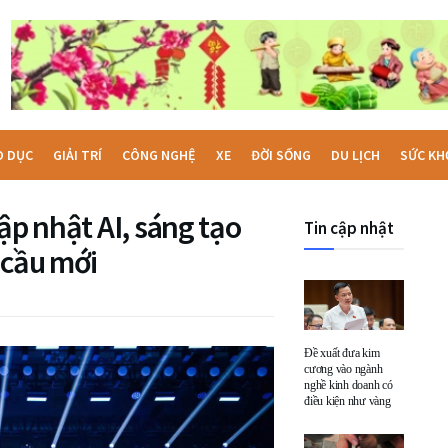
O DỤC
GIẢI TRÍ
CÔNG NGHỆ
XE
ĐỜI SỐNG
DU LỊCH
SỨC KH
ập nhật AI, sáng tạo
Tin cập nhật
 cầu mới
Đề xuất đưa kim
cương vào ngành
nghề kinh doanh có
điều kiện như vàng