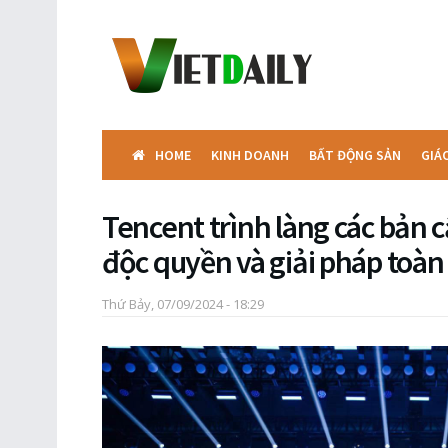
HOME
KINH DOANH
BẤT ĐỘNG SẢN
GIÁ
Tencent trình làng các bản c
độc quyền và giải pháp toàn
Thứ Bảy, 07/09/2024 - 18:29