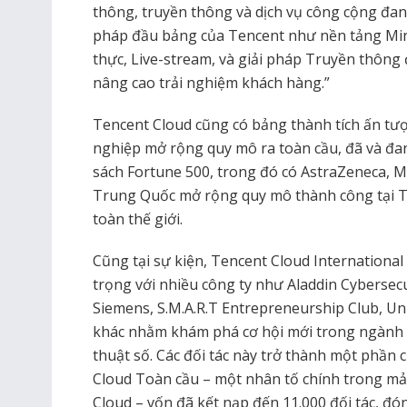
thông, truyền thông và dịch vụ công cộng đa
pháp đầu bảng của Tencent như nền tảng Min
thực, Live-stream, và giải pháp Truyền thông
nâng cao trải nghiệm khách hàng.”
Tencent Cloud cũng có bảng thành tích ấn tư
nghiệp mở rộng quy mô ra toàn cầu, đã và đa
sách Fortune 500, trong đó có AstraZeneca, 
Trung Quốc mở rộng quy mô thành công tại T
toàn thế giới.
Cũng tại sự kiện, Tencent Cloud Internationa
trọng với nhiều công ty như Aladdin Cybersec
Siemens, S.M.A.R.T Entrepreneurship Club, U
khác nhằm khám phá cơ hội mới trong ngành A
thuật số. Các đối tác này trở thành một phần 
Cloud Toàn cầu – một nhân tố chính trong mả
Cloud – vốn đã kết nạp đến 11.000 đối tác, 