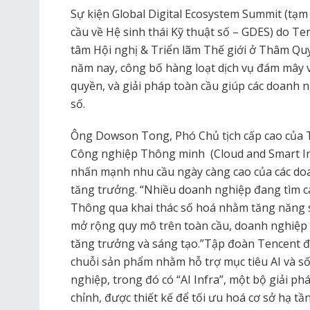
Sự kiện Global Digital Ecosystem Summit (tạm
cầu về Hệ sinh thái Kỹ thuật số – GDES) do Te
tâm Hội nghị & Triển lãm Thế giới ở Thâm Qu
năm nay, công bố hàng loạt dịch vụ đám mây và
quyền, và giải pháp toàn cầu giúp các doanh 
số.
Ông Dowson Tong, Phó Chủ tịch cấp cao của
Công nghiệp Thông minh (Cloud and Smart In
nhấn mạnh nhu cầu ngày càng cao của các do
tăng trưởng. “Nhiều doanh nghiệp đang tìm c
Thông qua khai thác số hoá nhằm tăng năng s
mở rộng quy mô trên toàn cầu, doanh nghiệp c
tăng trưởng và sáng tạo.”Tập đoàn Tencent đ
chuỗi sản phẩm nhằm hỗ trợ mục tiêu AI và số
nghiệp, trong đó có “AI Infra”, một bộ giải p
chỉnh, được thiết kế để tối ưu hoá cơ sở hạ t