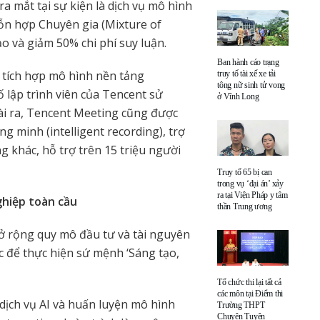
a mắt tại sự kiện là dịch vụ mô hình
ỗn hợp Chuyên gia (Mixture of
o và giảm 50% chi phí suy luận.
Ban hành cáo trạng
d tích hợp mô hình nền tảng
truy tố tài xế xe tải
tông nữ sinh tử vong
lập trình viên của Tencent sử
ở Vĩnh Long
i ra, Tencent Meeting cũng được
g minh (intelligent recording), trợ
g khác, hỗ trợ trên 15 triệu người
Truy tố 65 bị can
trong vụ ‘đại án’ xảy
ra tại Viện Pháp y tâm
ghiệp toàn cầu
thần Trung ương
ở rộng quy mô đầu tư và tài nguyên
 để thực hiện sứ mệnh ‘Sáng tạo,
Tổ chức thi lại tất cả
các môn tại Điểm thi
 dịch vụ AI và huấn luyện mô hình
Trường THPT
Chuyên Tuyên