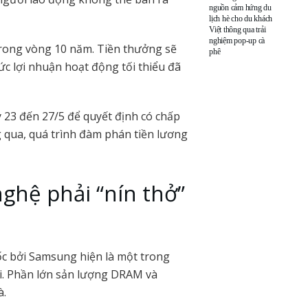
nguồn cảm hứng du
lịch hè cho du khách
Việt thông qua trải
nghiệm pop-up cà
 trong vòng 10 năm. Tiền thưởng sẽ
phê
c lợi nhuận hoạt động tối thiểu đã
 23 đến 27/5 để quyết định có chấp
qua, quá trình đàm phán tiền lương
nghệ phải “nín thở”
ốc bởi Samsung hiện là một trong
ới. Phần lớn sản lượng DRAM và
à.