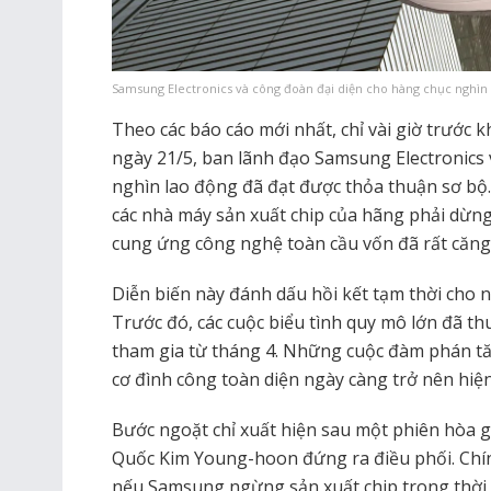
Samsung Electronics và công đoàn đại diện cho hàng chục nghìn 
Theo các báo cáo mới nhất, chỉ vài giờ trước 
ngày 21/5, ban lãnh đạo Samsung Electronics 
nghìn lao động đã đạt được thỏa thuận sơ bộ
các nhà máy sản xuất chip của hãng phải dừn
cung ứng công nghệ toàn cầu vốn đã rất căng
Diễn biến này đánh dấu hồi kết tạm thời cho 
Trước đó, các cuộc biểu tình quy mô lớn đã t
tham gia từ tháng 4. Những cuộc đàm phán tăn
cơ đình công toàn diện ngày càng trở nên hiệ
Bước ngoặt chỉ xuất hiện sau một phiên hòa 
Quốc Kim Young-hoon đứng ra điều phối. Chí
nếu Samsung ngừng sản xuất chip trong thời 