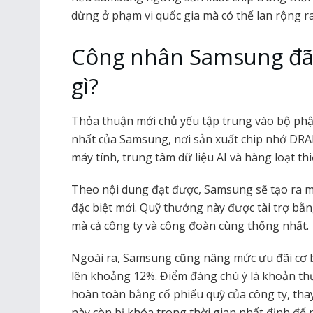
dừng ở phạm vi quốc gia mà có thể lan rộng r
Công nhân Samsung đã 
gì?
Thỏa thuận mới chủ yếu tập trung vào bộ ph
nhất của Samsung, nơi sản xuất chip nhớ D
máy tính, trung tâm dữ liệu AI và hàng loạt thi
Theo nội dung đạt được, Samsung sẽ tạo ra m
đặc biệt mới. Quỹ thưởng này được tài trợ bằ
mà cả công ty và công đoàn cùng thống nhất.
Ngoài ra, Samsung cũng nâng mức ưu đãi cơ bả
lên khoảng 12%. Điểm đáng chú ý là khoản th
hoàn toàn bằng cổ phiếu quỹ của công ty, thay
này còn bị khóa trong thời gian nhất định để