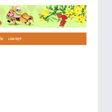
ỎE
LÀM ĐẸP