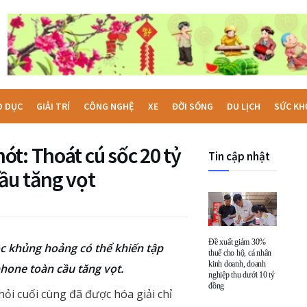
O DỤC
GIẢI TRÍ
CÔNG NGHỆ
XE
ĐỜI SỐNG
DU LỊCH
SỨC KH
t: Thoát cú sốc 20 tỷ
Tin cập nhật
ầu tăng vọt
Đề xuất giảm 30%
c khủng hoảng có thể khiến tập
thuế cho hộ, cá nhân
kinh doanh, doanh
phone toàn cầu tăng vọt.
nghiệp thu dưới 10 tỷ
đồng
i cuối cùng đã được hóa giải chỉ