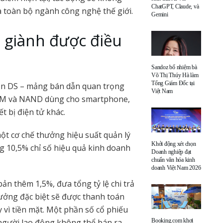
ChatGPT, Claude, và
a toàn bộ ngành công nghệ thế giới.
Gemini
giành được điều
Sandoz bổ nhiệm bà
Võ Thị Thúy Hà làm
Tổng Giám Đốc tại
ận DS – mảng bán dẫn quan trọng
Việt Nam
RAM và NAND dùng cho smartphone,
ết bị điện tử khác.
ột cơ chế thưởng hiệu suất quản lý
Khởi động xét chọn
ng 10,5% chỉ số hiệu quả kinh doanh
Doanh nghiệp đạt
chuẩn văn hóa kinh
doanh Việt Nam 2026
n thêm 1,5%, đưa tổng tỷ lệ chi trả
ưởng đặc biệt sẽ được thanh toán
 vì tiền mặt. Một phần số cổ phiếu
Booking.com khơi
 người lao động không thể bán ra