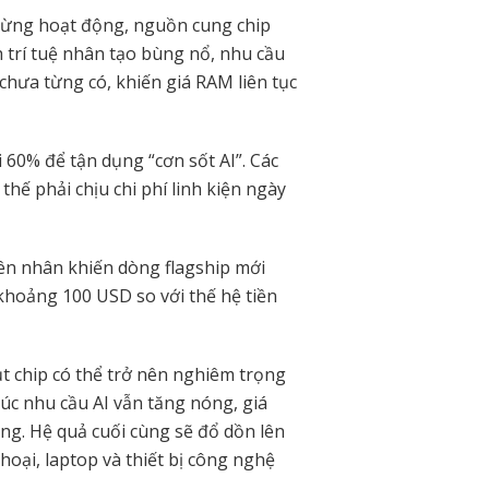
ngừng hoạt động, nguồn cung chip
 trí tuệ nhân tạo bùng nổ, nhu cầu
hưa từng có, khiến giá RAM liên tục
 60% để tận dụng “cơn sốt AI”. Các
thế phải chịu chi phí linh kiện ngày
n nhân khiến dòng flagship mới
hoảng 100 USD so với thế hệ tiền
ụt chip có thể trở nên nghiêm trọng
úc nhu cầu AI vẫn tăng nóng, giá
ang. Hệ quả cuối cùng sẽ đổ dồn lên
oại, laptop và thiết bị công nghệ