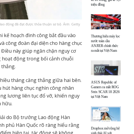
triệu đồng
lao động đã đạt được thỏa thuận sơ bộ. Ảnh: Getty
khi kế hoạch đình công bắt đầu vào
Thương hiệu máy lọc
nước toàn cầu
và công đoàn đại diện cho hàng chục
ANJIER chính thức
. Điều này giúp ngăn chặn nguy cơ
ra mắt tại Việt Nam
g hoạt động trong bối cảnh chuỗi
 thẳng.
nhiều tháng căng thẳng giữa hai bên.
ASUS Republic of
hu hút hàng chục nghìn công nhân
Gamers ra mắt ROG
Strix SCAR 18 2026
g lương liên tục đổ vỡ, khiến nguy
tại Việt Nam
n hữu.
giải do Bộ trưởng Lao động Hàn
nh phủ Hàn Quốc rõ ràng hiểu rằng
Dropbox mở rộng hệ
điểm hiện tại, tác động sẽ không
sinh thái AI với