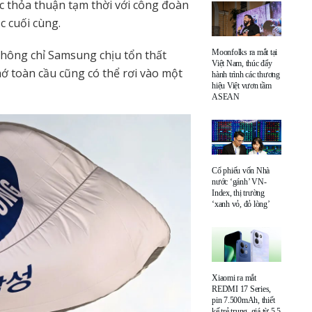
ợc thỏa thuận tạm thời với công đoàn
c cuối cùng.
không chỉ Samsung chịu tổn thất
Moonfolks ra mắt tại
Việt Nam, thúc đẩy
ớ toàn cầu cũng có thể rơi vào một
hành trình các thương
hiệu Việt vươn tầm
ASEAN
Cổ phiếu vốn Nhà
nước ‘gánh’ VN-
Index, thị trường
‘xanh vỏ, đỏ lòng’
Xiaomi ra mắt
REDMI 17 Series,
pin 7.500mAh, thiết
kế trẻ trung, giá từ 5,5