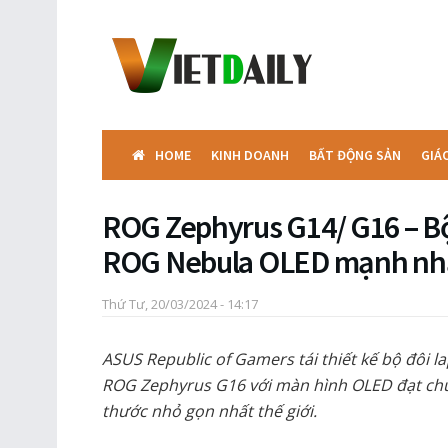
HOME
KINH DOANH
BẤT ĐỘNG SẢN
GIÁ
ROG Zephyrus G14/ G16 – Bộ
ROG Nebula OLED mạnh nhất
Thứ Tư, 20/03/2024 - 14:17
ASUS Republic of Gamers tái thiết kế bộ đôi
ROG Zephyrus G16 với màn hình OLED đạt chu
thước nhỏ gọn nhất thế giới.