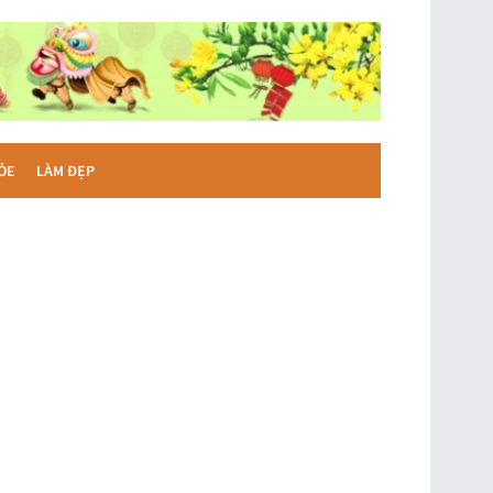
ỎE
LÀM ĐẸP