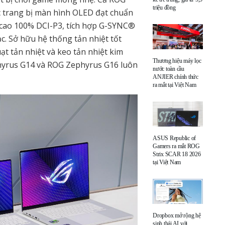
triệu đồng
 trang bị màn hình OLED đạt chuẩn
 cao 100% DCI-P3, tích hợp G-SYNC®
c. Sở hữu hệ thống tản nhiệt tốt
ạt tản nhiệt và keo tản nhiệt kim
Thương hiệu máy lọc
phyrus G14 và ROG Zephyrus G16 luôn
nước toàn cầu
ANJIER chính thức
ra mắt tại Việt Nam
ASUS Republic of
Gamers ra mắt ROG
Strix SCAR 18 2026
tại Việt Nam
Dropbox mở rộng hệ
sinh thái AI với