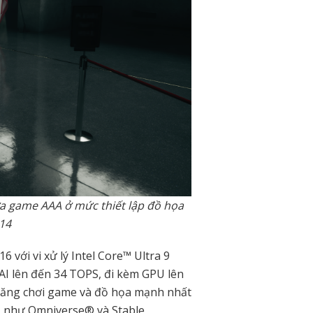
a game AAA ở mức thiết lập đồ họa
14
với vi xử lý Intel Core™ Ultra 9
AI lên đến 34 TOPS, đi kèm GPU lên
năng chơi game và đồ họa mạnh nhất
AI như Omniverse® và Stable