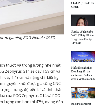
ChatGPT, Claude, và
Gemini
Sandoz bổ nhiệm bà
Võ Thị Thúy Hà làm
aptop gaming ROG Nebula OLED
Tổng Giám Đốc tại
Việt Nam
ích thước và trọng lượng nhẹ nhất
Khởi động xét chọn
ROG Zephyrus G14 sẽ dày 1.59 cm và
Doanh nghiệp đạt
chuẩn văn hóa kinh
ỉ dày 1.49 cm và nặng chỉ 1.85 kg.
doanh Việt Nam 2026
ôm nguyên khối được gia công CNC
ả trọng lượng, độ bền bỉ và tính thẩm
 loa của ROG Zephyrus G14 và ROG
 âm lượng cao hơn tới 47%, mang đến
Booking.com khơi