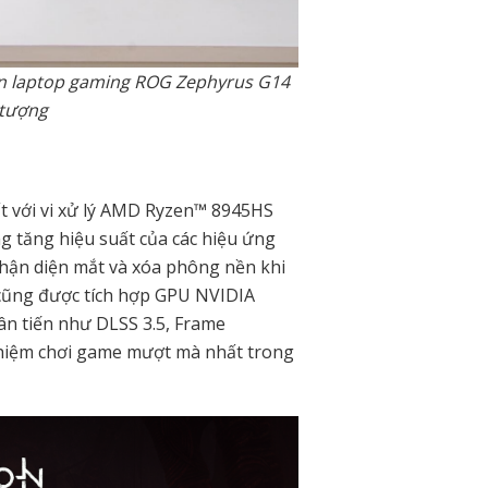
ên laptop gaming ROG Zephyrus G14
 tượng
 với vi xử lý AMD Ryzen™ 8945HS
g tăng hiệu suất của các hiệu ứng
hận diện mắt và xóa phông nền khi
 cũng được tích hợp GPU NVIDIA
ân tiến như DLSS 3.5, Frame
ghiệm chơi game mượt mà nhất trong