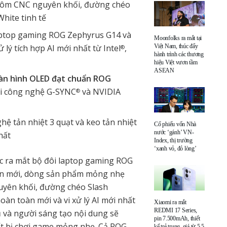
hôm CNC nguyên khối, đường chéo
hite tinh tế
aptop gaming ROG Zephyrus G14 và
Moonfolks ra mắt tại
lý tích hợp AI mới nhất từ Intel
,
Việt Nam, thúc đẩy
®
hành trình các thương
hiệu Việt vươn tầm
ASEAN
àn hình OLED đạt chuẩn ROG
ới công nghệ G-SYNC
và NVIDIA
®
ệ tản nhiệt 3 quạt và keo tản nhiệt
Cổ phiếu vốn Nhà
nước ‘gánh’ VN-
nhất
Index, thị trường
‘xanh vỏ, đỏ lòng’
c ra mắt bộ đôi laptop gaming ROG
àn mới, dòng sản phẩm mỏng nhẹ
yên khối, đường chéo Slash
oàn toàn mới và vi xử lý AI mới nhất
Xiaomi ra mắt
REDMI 17 Series,
 và người sáng tạo nội dung sẽ
pin 7.500mAh, thiết
ết bị chơi game mỏng nhẹ. Cả ROG
kế trẻ trung, giá từ 5,5