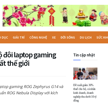
O DỤC
GIẢI TRÍ
CÔNG NGHỆ
XE
ĐỜI SỐNG
DU LỊCH
SỨC KH
 đôi laptop gaming
Tin cập nhật
 thế giới
Đề xuất giảm 30%
 laptop gaming ROG Zephyrus G14 và
thuế cho hộ, cá nhân
ẩn ROG Nebula Display với kích
kinh doanh, doanh
nghiệp thu dưới 10 tỷ
đồng