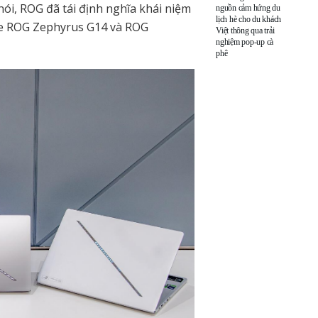
ói, ROG đã tái định nghĩa khái niệm
nguồn cảm hứng du
lịch hè cho du khách
me ROG Zephyrus G14 và ROG
Việt thông qua trải
nghiệm pop-up cà
phê