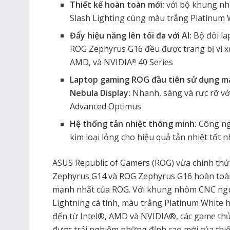
Thiết kế hoàn toàn mới:
với bộ khung n
Slash Lighting cùng màu trắng Platinum W
Đẩy hiệu năng lên tối đa với AI:
Bộ đôi l
ROG Zephyrus G16 đều được trang bị vi xử 
AMD, và NVIDIA
40 Series
®
Laptop gaming ROG đầu tiên sử dụng m
Nebula Display:
Nhanh, sáng và rực rỡ v
Advanced Optimus
Hệ thống tản nhiệt thông minh:
Công ngh
kim loại lỏng cho hiệu quả tản nhiệt tốt 
ASUS Republic of Gamers (ROG) vừa chính thứ
Zephyrus G14 và ROG Zephyrus G16 hoàn to
mạnh nhất của ROG. Với khung nhôm CNC ngu
Lightning cá tính, màu trắng Platinum White h
đến từ Intel®, AMD và NVIDIA®, các game thủ
được trải nghiệm những đỉnh cao mới của thi