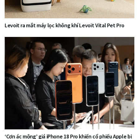
Levoit ra mắt máy lọc không khí Levoit Vital Pet Pro
‘Cơn ác mộng’ giá iPhone 18 Pro khiến cổ phiếu Apple bị