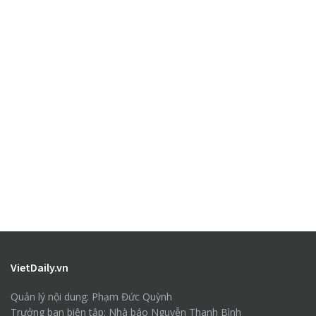
VietDaily.vn
Quản lý nội dung: Phạm Đức Quỳnh
Trưởng ban biên tập: Nhà báo Nguyễn Thanh Bình