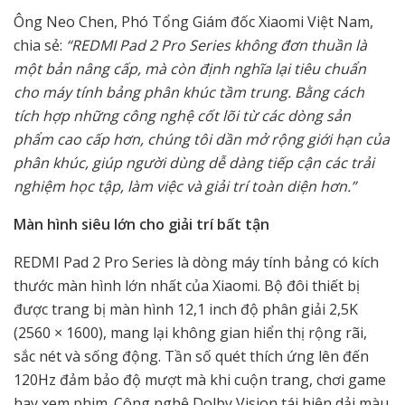
Ông Neo Chen, Phó Tổng Giám đốc Xiaomi Việt Nam,
chia sẻ:
“REDMI Pad 2 Pro Series không đơn thuần là
một bản nâng cấp, mà còn định nghĩa lại tiêu chuẩn
cho máy tính bảng phân khúc tầm trung. Bằng cách
tích hợp những công nghệ cốt lõi từ các dòng sản
phẩm cao cấp hơn, chúng tôi dần mở rộng giới hạn của
phân khúc, giúp người dùng dễ dàng tiếp cận các trải
nghiệm học tập, làm việc và giải trí toàn diện hơn.”
Màn hình siêu lớn cho giải trí bất tận
REDMI Pad 2 Pro Series là dòng máy tính bảng có kích
thước màn hình lớn nhất của Xiaomi. Bộ đôi thiết bị
được trang bị màn hình 12,1 inch độ phân giải 2,5K
(2560 × 1600), mang lại không gian hiển thị rộng rãi,
sắc nét và sống động. Tần số quét thích ứng lên đến
120Hz đảm bảo độ mượt mà khi cuộn trang, chơi game
hay xem phim. Công nghệ Dolby Vision tái hiện dải màu