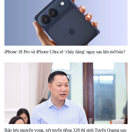
iPhone 18 Pro và iPhone Ultra sẽ ‘cháy hàng’ ngay sau khi mở bán?
Bảo lưu nguyện vọng, xét tuyển riêng 328 thí sinh Tuyên Quang sau