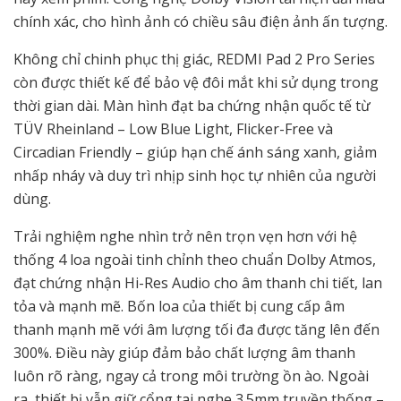
chính xác, cho hình ảnh có chiều sâu điện ảnh ấn tượng.
Không chỉ chinh phục thị giác, REDMI Pad 2 Pro Series
còn được thiết kế để bảo vệ đôi mắt khi sử dụng trong
thời gian dài. Màn hình đạt ba chứng nhận quốc tế từ
TÜV Rheinland – Low Blue Light, Flicker-Free và
Circadian Friendly – giúp hạn chế ánh sáng xanh, giảm
nhấp nháy và duy trì nhịp sinh học tự nhiên của người
dùng.
Trải nghiệm nghe nhìn trở nên trọn vẹn hơn với hệ
thống 4 loa ngoài tinh chỉnh theo chuẩn Dolby Atmos,
đạt chứng nhận Hi-Res Audio cho âm thanh chi tiết, lan
tỏa và mạnh mẽ. Bốn loa của thiết bị cung cấp âm
thanh mạnh mẽ với âm lượng tối đa được tăng lên đến
300%. Điều này giúp đảm bảo chất lượng âm thanh
luôn rõ ràng, ngay cả trong môi trường ồn ào. Ngoài
ra, thiết bị vẫn giữ cổng tai nghe 3.5mm truyền thống –