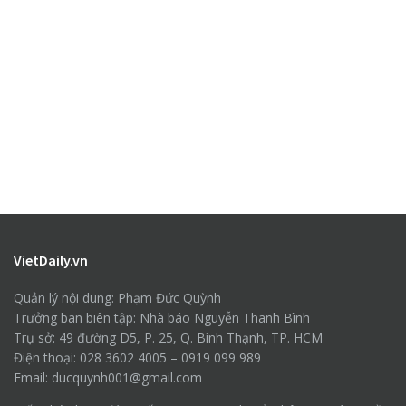
VietDaily.vn
Quản lý nội dung: Phạm Đức Quỳnh
Trưởng ban biên tập: Nhà báo Nguyễn Thanh Bình
Trụ sở: 49 đường D5, P. 25, Q. Bình Thạnh, TP. HCM
Điện thoại: 028 3602 4005 – 0919 099 989
Email: ducquynh001@gmail.com