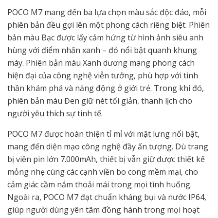
POCO M7 mang đến ba lựa chọn màu sắc độc đáo, mỗi
phiên bản đều gợi lên một phong cách riêng biệt. Phiên
bản màu Bạc được lấy cảm hứng từ hình ảnh siêu anh
hùng với điểm nhấn xanh – đỏ nổi bật quanh khung
máy. Phiên bản màu Xanh dương mang phong cách
hiện đại của công nghệ viễn tưởng, phù hợp với tinh
thần khám phá và năng động ở giới trẻ. Trong khi đó,
phiên bản màu Đen giữ nét tối giản, thanh lịch cho
người yêu thích sự tinh tế.
POCO M7 được hoàn thiện tỉ mỉ với mặt lưng nổi bật,
mang đến diện mạo công nghệ đầy ấn tượng. Dù trang
bị viên pin lớn 7.000mAh, thiết bị vẫn giữ được thiết kế
mỏng nhẹ cùng các cạnh viền bo cong mềm mại, cho
cảm giác cầm nắm thoải mái trong mọi tình huống.
Ngoài ra, POCO M7 đạt chuẩn kháng bụi và nước IP64,
giúp người dùng yên tâm đồng hành trong mọi hoạt