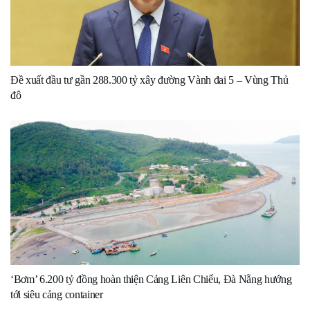
Đề xuất đầu tư gần 288.300 tỷ xây đường Vành đai 5 – Vùng Thủ
đô
‘Bơm’ 6.200 tỷ đồng hoàn thiện Cảng Liên Chiểu, Đà Nẵng hướng
tới siêu cảng container