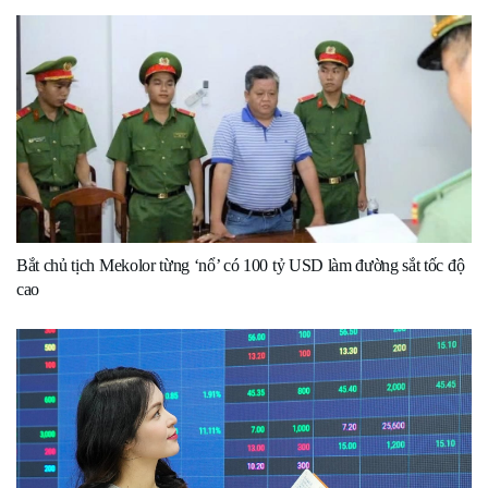
Bắt chủ tịch Mekolor từng ‘nổ’ có 100 tỷ USD làm đường sắt tốc độ
cao