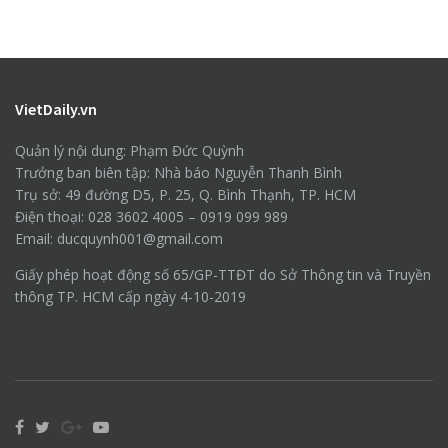
VietDaily.vn
Quản lý nội dung: Phạm Đức Quỳnh
Trưởng ban biên tập: Nhà báo Nguyễn Thanh Bình
Trụ sở: 49 đường D5, P. 25, Q. Bình Thạnh, TP. HCM
Điện thoại: 028 3602 4005 – 0919 099 989
Email: ducquynh001@gmail.com
Giấy phép hoạt động số 65/GP-TTĐT do Sở Thông tin và Truyền
thông TP. HCM cấp ngày 4-10-2019