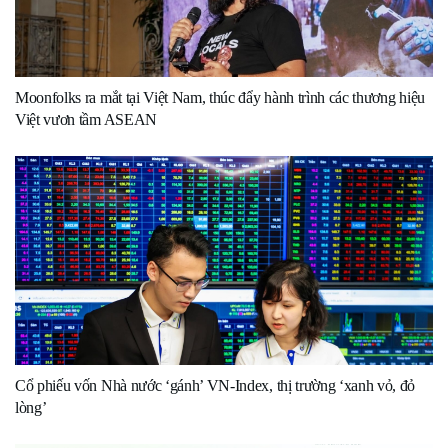
Moonfolks ra mắt tại Việt Nam, thúc đẩy hành trình các thương hiệu
Việt vươn tầm ASEAN
Cổ phiếu vốn Nhà nước ‘gánh’ VN-Index, thị trường ‘xanh vỏ, đỏ
lòng’