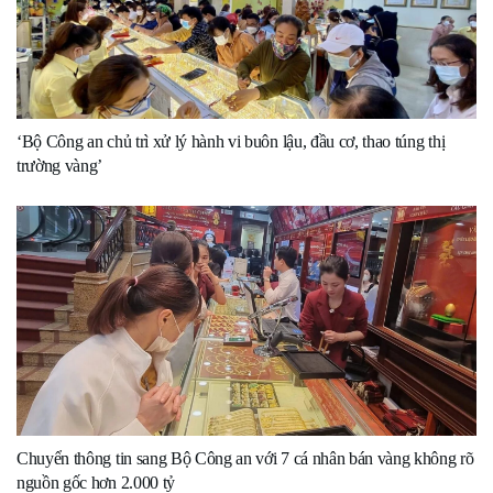
‘Bộ Công an chủ trì xử lý hành vi buôn lậu, đầu cơ, thao túng thị
trường vàng’
Chuyển thông tin sang Bộ Công an với 7 cá nhân bán vàng không rõ
nguồn gốc hơn 2.000 tỷ