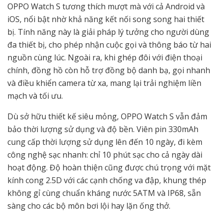
OPPO Watch S tương thích mượt mà với cả Android và
iOS, nổi bật nhờ khả năng kết nối song song hai thiết
bị. Tính năng này là giải pháp lý tưởng cho người dùng
đa thiết bị, cho phép nhận cuộc gọi và thông báo từ hai
nguồn cùng lúc. Ngoài ra, khi ghép đôi với điện thoại
chính, đồng hồ còn hỗ trợ đồng bộ danh bạ, gọi nhanh
và điều khiển camera từ xa, mang lại trải nghiệm liền
mạch và tối ưu.
Dù sở hữu thiết kế siêu mỏng, OPPO Watch S vẫn đảm
bảo thời lượng sử dụng và độ bền. Viên pin 330mAh
cung cấp thời lượng sử dụng lên đến 10 ngày, đi kèm
công nghệ sạc nhanh: chỉ 10 phút sạc cho cả ngày dài
hoạt động. Độ hoàn thiện cũng được chú trọng với mặt
kính cong 2.5D với các cạnh chống va đập, khung thép
không gỉ cùng chuẩn kháng nước 5ATM và IP68, sẵn
sàng cho các bộ môn bơi lội hay lặn ống thở.