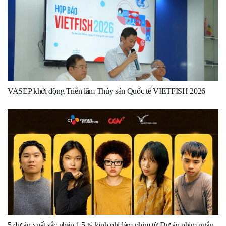
VASEP khởi động Triển lãm Thủy sản Quốc tế VIETFISH 2026
5 dự án xuất sắc nhận 1,5 tỷ kinh phí làm phim từ Dự án phim ngắn