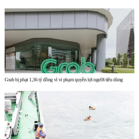
Grab bị phạt 1,36 tỷ đồng vì vi phạm quyền lợi người tiêu dùng