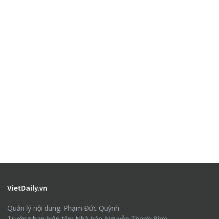
VietDaily.vn
Quản lý nội dung: Phạm Đức Quỳnh
Trưởng ban biên tập: Nhà báo Nguyễn Thanh Bình