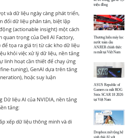
triệu đồng
ọt và dữ liệu ngày càng phát triển,
 đổi dữ liệu phân tán, biệt lập
 động (actionable insight) một cách
n quan trọng của Dell AI Factory,
Thương hiệu máy lọc
nước toàn cầu
 tọa ra giá trị từ các kho dữ liệu
ANJIER chính thức
ệu khỏi việc xử lý dữ liệu, nền tảng
ra mắt tại Việt Nam
ự linh hoạt cần thiết để chạy ứng
(fine-tuning), GenAI dựa trên tăng
neration), hoặc suy luận
ASUS Republic of
Gamers ra mắt ROG
Strix SCAR 18 2026
g Dữ liệu AI của NVIDIA, nền tảng
tại Việt Nam
nền tảng:
ắp xếp dữ liệu thông minh và di
Dropbox mở rộng hệ
sinh thái AI với