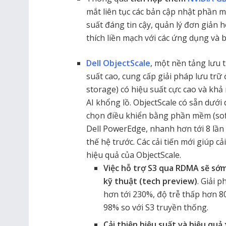
mắt liên tục các bản cập nhật phần 
suất đáng tin cậy, quản lý đơn giản
thích liền mạch với các ứng dụng và 
Dell ObjectScale
, một nền tảng lưu t
suất cao, cung cấp giải pháp lưu trữ 
storage) có hiệu suất cực cao và k
AI khổng lồ. ObjectScale có sẵn dưới
chọn điều khiển bằng phần mềm (sof
Dell PowerEdge, nhanh hơn tới 8 lần 
thế hệ trước. Các cải tiến mới giúp c
hiệu quả của ObjectScale.
Việc hỗ trợ S3 qua RDMA sẽ sớ
kỹ thuật (tech preview)
. Giải 
hơn tới 230%, độ trễ thấp hơn 
98% so với S3 truyền thống.
Cải thiện hiệu suất và hiệu quả