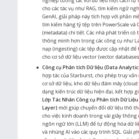
nghiệp tương tác với dữ liệu một cách tự 
cho các tác vụ như RAG, tìm kiếm ngữ nghĩ
GenAI, giải pháp này tích hợp với phần 
tìm kiếm hàng tỷ tệp trên PowerScale và O
(metadata) chi tiết. Các nhà phát triển 
thông minh hơn trong các công cụ như La
nạp (ingesting) các tệp được cập nhật để t
cho cơ sở dữ liệu vector (vector databases
Công cụ Phân tích Dữ liệu (Data Analytic
hợp tác của Starburst, cho phép truy vấn 
cơ sở dữ liệu, kho dữ liệu đám mây (clou
dạng kiến trúc dữ liệu hiện đại, kết hợp g
Lớp Tác Nhân Công cụ Phân tích Dữ Liệu
Layer)
mới giúp chuyển đổi dữ liệu thô t
cho việc kinh doanh trong vài giây thôn
ngôn ngữ lớn (LLM) để tự động hóa dữ liệ
và nhúng AI vào các quy trình SQL.
Giải p