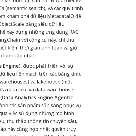
nhiên như đặt câu hỏi. Được thiết kế
a (semantic search), và các quy trình
mềm khám phá dữ liệu MetadataIQ để
bjectScale bằng siêu dữ liệu
có thể xây dựng những ứng dụng RAG
ngChain với công cụ này, chỉ thu
iết kiệm thời gian tính toán và giữ
) luôn cập nhật.
s Engine)
, được phát triển với sự
dữ liệu liền mạch trên các bảng tính,
d warehouses) và lakehouse (một
iữa data lake và data ware house).
 (Data Analytics Engine Agentic
hành các sản phẩm sẵn sàng phục vụ
g qua việc sử dụng những mô hình
u, thu thập thông tin chuyên sâu,
háp này cũng hợp nhất quyền truy