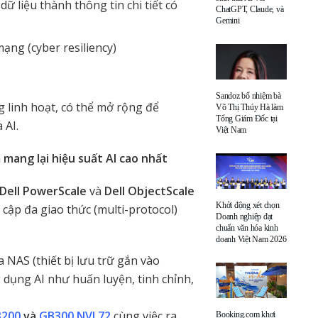
dữ liệu thành thông tin chi tiết có
ChatGPT, Claude, và
Gemini
ạng (cyber resiliency)
Sandoz bổ nhiệm bà
 linh hoạt, có thể mở rộng để
Võ Thị Thúy Hà làm
Tổng Giám Đốc tại
 AI.
Việt Nam
 mang lại hiệu suất AI cao nhất
Dell PowerScale
và
Dell ObjectScale
Khởi động xét chọn
 cập đa giao thức (multi-protocol)
Doanh nghiệp đạt
chuẩn văn hóa kinh
doanh Việt Nam 2026
 NAS (thiết bị lưu trữ gắn vào
dụng AI như huấn luyện, tinh chỉnh,
B200
và
GB300 NVL72
cùng việc ra
Booking.com khơi