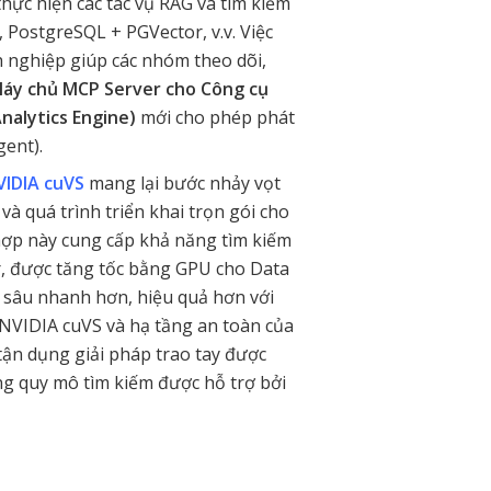
thực hiện các tác vụ RAG và tìm kiếm
, PostgreSQL + PGVector, v.v. Việc
h nghiệp giúp các nhóm theo dõi,
áy chủ
MCP Server cho Công cụ
nalytics Engine)
mới cho phép phát
gent).
VIDIA cuVS
mang lại bước nhảy vọt
 và quá trình triển khai trọn gói cho
 hợp này cung cấp khả năng tìm kiếm
or, được tăng tốc bằng GPU cho Data
n sâu nhanh hơn, hiệu quả hơn với
 NVIDIA cuVS và hạ tầng an toàn của
tận dụng giải pháp trao tay được
ộng quy mô tìm kiếm được hỗ trợ bởi