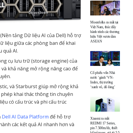
Moonfolks ra mắt tại
Việt Nam, thúc đẩy
hành trình các thương
(Nền tảng Dữ liệu AI của Dell) hỗ trợ
hiệu Việt vươn tầm
ASEAN
ữ liệu giữa các phòng ban để khai
u quả AI.
công cụ lưu trữ (storage engine) của
ng và khả năng mở rộng nâng cao để
Cổ phiếu vốn Nhà
guyên.
nước ‘gánh’ VN-
Index, thị trường
stic, và Starburst giúp mở rộng khả
‘xanh vỏ, đỏ lòng’
o phép khai thác thông tin chuyên
iệu có cấu trúc và phi cấu trúc
n
Dell AI Data Platform
để hỗ trợ
Xiaomi ra mắt
thành các kết quả AI nhanh hơn và
REDMI 17 Series,
pin 7.500mAh, thiết
kế trẻ trung, giá từ 5,5