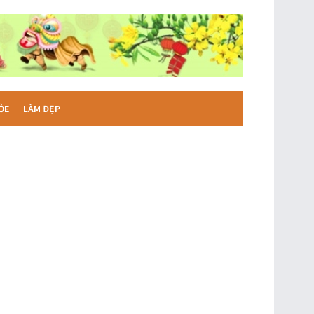
ỎE
LÀM ĐẸP