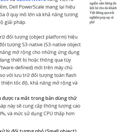
nguồn cảm hứng du
mềm, Dell PowerScale mang lại hiệu
lịch hè cho du khách
Việt thông qua trải
 hóa ở quy mô lớn và khả năng tương
nghiệm pop-up cà
bộ giải pháp.
phê
rữ đối tượng (object platform) hiệu
đối tượng S3-native (S3-native object
hả năng mở rộng cho những ứng dụng
 dạng thiết bị hoặc thông qua tùy
tware-defined) mới trên máy chủ
so với lưu trữ đối tượng toàn flash
ải thiện tốc độ, khả năng mở rộng và
m được ra mắt trong bản dùng thử
pháp này sẽ cung cấp thông lượng cao
80%, và mức sử dụng CPU thấp hơn
 xử lý đối tượng nhỏ (Small object)