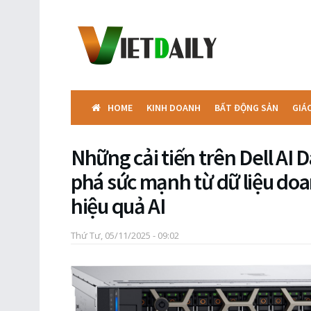
HOME
KINH DOANH
BẤT ĐỘNG SẢN
GIÁ
Những cải tiến trên Dell AI 
phá sức mạnh từ dữ liệu doa
hiệu quả AI
Thứ Tư, 05/11/2025 - 09:02