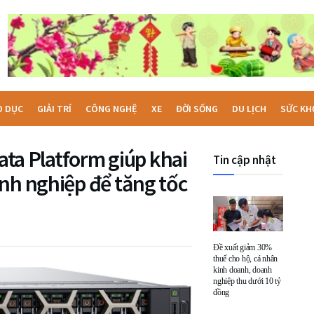
O DỤC
GIẢI TRÍ
CÔNG NGHỆ
XE
ĐỜI SỐNG
DU LỊCH
SỨC KH
Data Platform giúp khai
Tin cập nhật
nh nghiệp để tăng tốc
Đề xuất giảm 30%
thuế cho hộ, cá nhân
kinh doanh, doanh
nghiệp thu dưới 10 tỷ
đồng