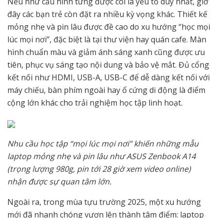
Nếu như cấu hình từng được coi là yếu tố duy nhất, giờ
đây các bạn trẻ còn đặt ra nhiều kỳ vọng khác. Thiết kế
mỏng nhẹ và pin lâu được đề cao do xu hướng “học mọi
lúc mọi nơi”, đặc biệt là tại thư viện hay quán cafe. Màn
hình chuẩn màu và giảm ánh sáng xanh cũng được ưu
tiên, phục vụ sáng tạo nội dung và bảo vệ mắt. Đủ cổng
kết nối như HDMI, USB-A, USB-C để dễ dàng kết nối với
máy chiếu, bàn phím ngoài hay ổ cứng di động là điểm
cộng lớn khác cho trải nghiệm học tập linh hoạt.
Nhu cầu học tập “mọi lúc mọi nơi” khiến những mẫu
laptop mỏng nhẹ và pin lâu như ASUS Zenbook A14
(trọng lượng 980g, pin tới 28 giờ xem video online)
nhận được sự quan tâm lớn.
Ngoài ra, trong mùa tựu trường 2025, một xu hướng
mới đã nhanh chóng vươn lên thành tâm điểm: laptop