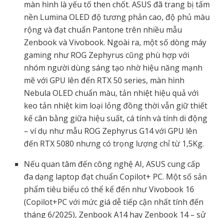
màn hình là yếu tố then chốt. ASUS đã trang bị tấm
nền Lumina OLED độ tương phản cao, độ phủ màu
rộng và đạt chuẩn Pantone trên nhiều mẫu
Zenbook và Vivobook. Ngoài ra, một số dòng máy
gaming như ROG Zephyrus cũng phù hợp với
nhóm người dùng sáng tạo nhờ hiệu năng mạnh
mẽ với GPU lên đến RTX 50 series, màn hình
Nebula OLED chuẩn màu, tản nhiệt hiệu quả với
keo tản nhiệt kim loại lỏng đồng thời vẫn giữ thiết
kế cân bằng giữa hiệu suất, cá tính và tính di động
– ví dụ như mẫu ROG Zephyrus G14 với GPU lên
đến RTX 5080 nhưng có trọng lượng chỉ từ 1,5Kg.
Nếu quan tâm đến công nghệ AI, ASUS cung cấp
đa dạng laptop đạt chuẩn Copilot+ PC. Một số sản
phẩm tiêu biểu có thể kể đến như Vivobook 16
(Copilot+PC với mức giá dễ tiếp cận nhất tính đến
tháng 6/2025), Zenbook A14 hay Zenbook 14 – sử