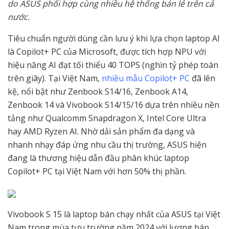
do ASUS phối hợp cùng nhiều hệ thống bán lẻ trên cả
nước.
Tiêu chuẩn người dùng cần lưu ý khi lựa chọn laptop AI
là Copilot+ PC của Microsoft, được tích hợp NPU với
hiệu năng AI đạt tối thiểu 40 TOPS (nghìn tỷ phép toán
trên giây). Tại Việt Nam,
nhiều mẫu Copilot+ PC
đã lên
kệ, nổi bật như Zenbook S14/16, Zenbook A14,
Zenbook 14 và Vivobook S14/15/16 dựa trên nhiều nền
tảng như Qualcomm Snapdragon X, Intel Core Ultra
hay AMD Ryzen AI. Nhờ dải sản phẩm đa dạng và
nhanh nhạy đáp ứng nhu cầu thị trường, ASUS hiện
đang là thương hiệu dẫn đầu phân khúc laptop
Copilot+ PC tại Việt Nam với hơn 50% thị phần.
Vivobook S 15 là laptop bán chạy nhất của ASUS tại Việt
Nam trong mùa tựu trường năm 2024 với lượng bán