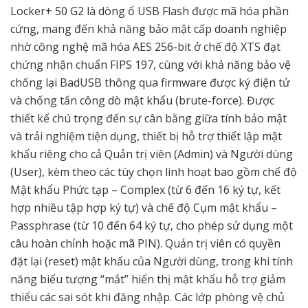
Locker+ 50 G2 là dòng ổ USB Flash được mã hóa phần
cứng, mang đến khả năng bảo mật cấp doanh nghiệp
nhờ công nghệ mã hóa AES 256-bit ở chế độ XTS đạt
chứng nhận chuẩn FIPS 197, cùng với khả năng bảo vệ
chống lại BadUSB thông qua firmware được ký điện tử
và chống tấn công dò mật khẩu (brute-force). Được
thiết kế chú trọng đến sự cân bằng giữa tính bảo mật
và trải nghiệm tiện dụng, thiết bị hỗ trợ thiết lập mật
khẩu riêng cho cả Quản trị viên (Admin) và Người dùng
(User), kèm theo các tùy chọn linh hoạt bao gồm chế độ
Mật khẩu Phức tạp – Complex (từ 6 đến 16 ký tự, kết
hợp nhiều tập hợp ký tự) và chế độ Cụm mật khẩu –
Passphrase (từ 10 đến 64 ký tự, cho phép sử dụng một
câu hoàn chỉnh hoặc mã PIN). Quản trị viên có quyền
đặt lại (reset) mật khẩu của Người dùng, trong khi tính
năng biểu tượng “mắt” hiển thị mật khẩu hỗ trợ giảm
thiểu các sai sót khi đăng nhập. Các lớp phòng vệ chủ