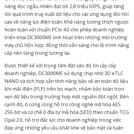
năng đọc ngẫu nhiên đạt tới 2,8 triệu IOPS, giúp tăng
tốc quá trình truy xuất dữ liệu cho các ứng dụng đòi hỏi
cao về năng lực điện toán. Khả năng tương thích ngược
hoàn toàn với chuẩn PCIe 4.0 cho phép doanh nghiệp
triển khai DC3000ME linh hoạt trên những môi trường
máy chủ hỗn hợp, đồng thời sẵn sàng cho lộ trình nâng
cấp nền tảng trong tương lai.
Được thiết kế với trọng tâm đặt vào độ tin cậy cấp
doanh nghiệp, DC3000ME sử dụng chip nhớ 3D eTLC
NAND và tích hợp sẵn tính năng bảo vệ an toàn dữ liệu
khi mất điện (PLP) trên bo mạch, nhằm bảo toàn trọn
vẹn dữ liệu trong trường hợp mất nguồn đột ngột. Bên
cạnh đó, ổ cứng cũng hỗ trợ công nghệ mã hóa AES
256-bit và cơ chế ổ đĩa tự mã hóa (SED) theo chuẩn TCG
Opal 2.0, hỗ trợ đắc lực cho doanh nghiệp trong việc
đáp ứng những yêu cầu khắt khe về bảo mật và tuân