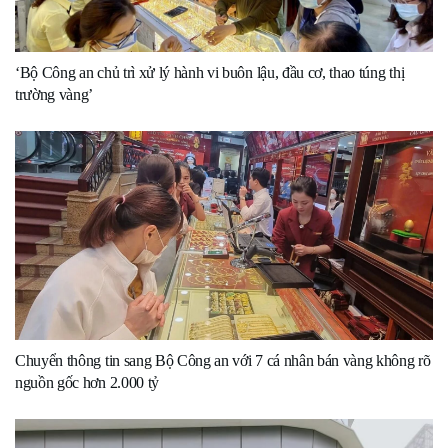
‘Bộ Công an chủ trì xử lý hành vi buôn lậu, đầu cơ, thao túng thị
trường vàng’
Chuyển thông tin sang Bộ Công an với 7 cá nhân bán vàng không rõ
nguồn gốc hơn 2.000 tỷ