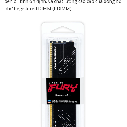
bền bỉ, tính ổn định, và chất lượng cao cấp của dòng bộ
nhớ Registered DIMM (RDIMM).