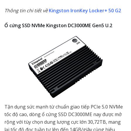
Thông tin chi tiết về
Kingston IronKey Locker+ 50 G2
Ổ cứng SSD NVMe Kingston DC3000ME Gen5 U.2
Tận dụng sức mạnh từ chuẩn giao tiếp PCIe 5.0 NVMe
tốc độ cao, dòng ổ cứng SSD DC3000ME nay được mở
rộng với tùy chọn dung lượng cực lớn 30,72TB, mang
lại tốc độ đọc tuần tự lên đến 14GB/giây cùng hiệu