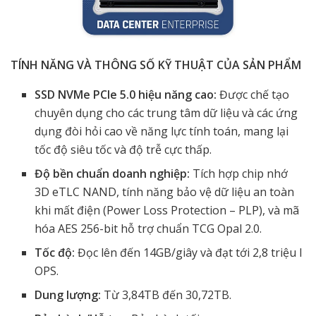
TÍNH NĂNG VÀ THÔNG SỐ KỸ THUẬT CỦA SẢN PHẨM
SSD NVMe PCIe 5.0 hiệu năng cao:
Được chế tạo
chuyên dụng cho các trung tâm dữ liệu và các ứng
dụng đòi hỏi cao về năng lực tính toán, mang lại
tốc độ siêu tốc và độ trễ cực thấp.
Độ bền chuẩn doanh nghiệp:
Tích hợp chip nhớ
3D eTLC NAND, tính năng bảo vệ dữ liệu an toàn
khi mất điện (Power Loss Protection – PLP), và mã
hóa AES 256-bit hỗ trợ chuẩn TCG Opal 2.0.
Tốc độ:
Đọc lên đến 14GB/giây và đạt tới 2,8 triệu I
OPS.
Dung lượng:
Từ 3,84TB đến 30,72TB.