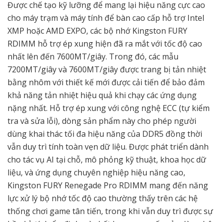
Được chế tạo kỹ lưỡng để mang lại hiệu năng cực cao
cho máy trạm và máy tính để bàn cao cấp hỗ trợ Intel
XMP hoặc AMD EXPO, các bộ nhớ Kingston FURY
RDIMM hỗ trợ ép xung hiện đã ra mắt với tốc độ cao
nhất lên đến 7600MT/giây. Trong đó, các mẫu
7200MT/giây và 7600MT/giây được trang bị tản nhiệt
bằng nhôm với thiết kế mới được cải tiến để bảo đảm
khả năng tản nhiệt hiệu quả khi chạy các ứng dụng
nặng nhất. Hỗ trợ ép xung với công nghệ ECC (tự kiểm
tra và sửa lỗi), dòng sản phẩm này cho phép người
dùng khai thác tối đa hiệu năng của DDR5 đồng thời
vẫn duy trì tính toàn vẹn dữ liệu. Được phát triển dành
cho tác vụ AI tại chỗ, mô phỏng kỹ thuật, khoa học dữ
liệu, và ứng dụng chuyên nghiệp hiệu năng cao,
Kingston FURY Renegade Pro RDIMM mang đến năng
lực xử lý bộ nhớ tốc độ cao thường thấy trên các hệ
thống chơi game tân tiến, trong khi vẫn duy trì được sự