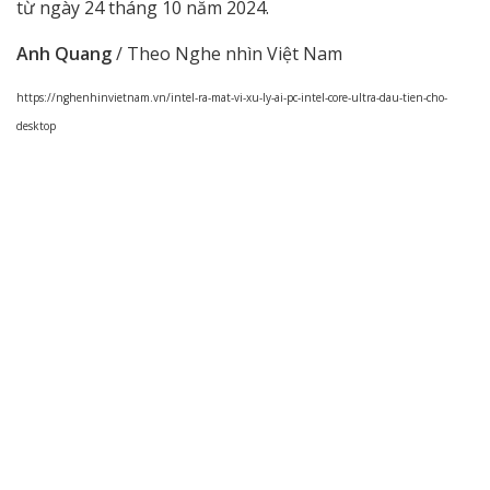
từ ngày 24 tháng 10 năm 2024.
Anh Quang
/ Theo Nghe nhìn Việt Nam
https://nghenhinvietnam.vn/intel-ra-mat-vi-xu-ly-ai-pc-intel-core-ultra-dau-tien-cho-
desktop