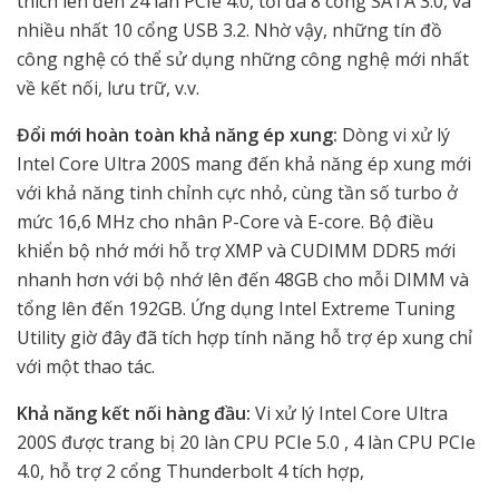
thích lên đến 24 làn PCIe 4.0, tối đa 8 cổng SATA 3.0, và
nhiều nhất 10 cổng USB 3.2. Nhờ vậy, những tín đồ
công nghệ có thể sử dụng những công nghệ mới nhất
về kết nối, lưu trữ, v.v.
Đổi mới hoàn toàn khả năng ép xung:
Dòng vi xử lý
Intel Core Ultra 200S mang đến khả năng ép xung mới
với khả năng tinh chỉnh cực nhỏ, cùng tần số turbo ở
mức 16,6 MHz cho nhân P-Core và E-core. Bộ điều
khiển bộ nhớ mới hỗ trợ XMP và CUDIMM DDR5 mới
nhanh hơn với bộ nhớ lên đến 48GB cho mỗi DIMM và
tổng lên đến 192GB. Ứng dụng Intel Extreme Tuning
Utility giờ đây đã tích hợp tính năng hỗ trợ ép xung chỉ
với một thao tác.
Khả năng kết nối hàng đầu:
Vi xử lý Intel Core Ultra
200S được trang bị 20 làn CPU PCIe 5.0 , 4 làn CPU PCIe
4.0, hỗ trợ 2 cổng Thunderbolt 4 tích hợp,