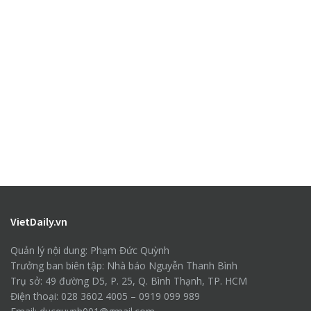
VietDaily.vn
Quản lý nội dung: Phạm Đức Quỳnh
Trưởng ban biên tập: Nhà báo Nguyễn Thanh Bình
Trụ sở: 49 đường D5, P. 25, Q. Bình Thạnh, TP. HCM
Điện thoại: 028 3602 4005 – 0919 099 989