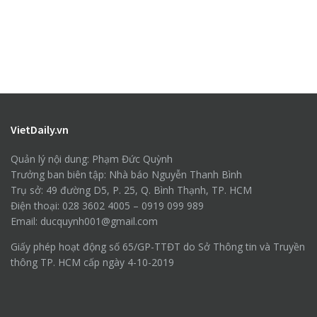
VietDaily.vn
Quản lý nội dung: Phạm Đức Quỳnh
Trưởng ban biên tập: Nhà báo Nguyễn Thanh Bình
Trụ sở: 49 đường D5, P. 25, Q. Bình Thạnh, TP. HCM
Điện thoại: 028 3602 4005 – 0919 099 989
Email: ducquynh001@gmail.com
Giấy phép hoạt động số 65/GP-TTĐT do Sở Thông tin và Truyền
thông TP. HCM cấp ngày 4-10-2019