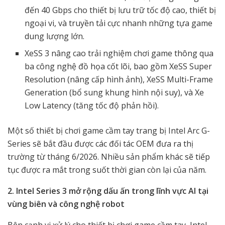
đến 40 Gbps cho thiết bị lưu trữ tốc độ cao, thiết bị
ngoại vi, và truyền tải cực nhanh những tựa game
dung lượng lớn.
XeSS 3 nâng cao trải nghiệm chơi game thông qua
ba công nghệ đồ họa cốt lõi, bao gồm XeSS Super
Resolution (nâng cấp hình ảnh), XeSS Multi-Frame
Generation (bổ sung khung hình nội suy), và Xe
Low Latency (tăng tốc độ phản hồi).
Một số thiết bị chơi game cầm tay trang bị Intel Arc G-
Series sẽ bắt đầu được các đối tác OEM đưa ra thị
trường từ tháng 6/2026. Nhiều sản phẩm khác sẽ tiếp
tục được ra mắt trong suốt thời gian còn lại của năm.
2. Intel Series 3 mở rộng dấu ấn trong lĩnh vực AI tại
vùng biên và công nghệ robot
Bên cạnh vi xử lý cho thiết bị chơi game cầm tay, Intel