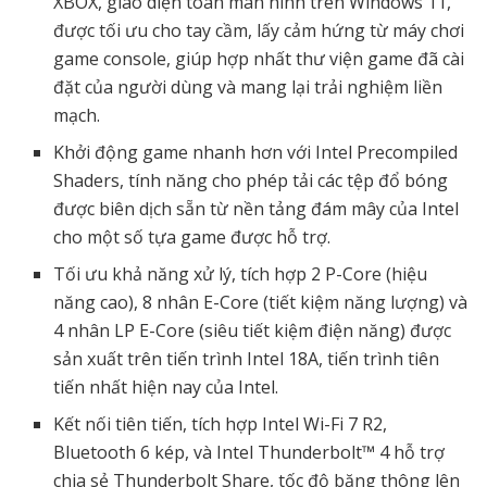
XBOX, giao diện toàn màn hình trên Windows 11,
được tối ưu cho tay cầm, lấy cảm hứng từ máy chơi
game console, giúp hợp nhất thư viện game đã cài
đặt của người dùng và mang lại trải nghiệm liền
mạch.
Khởi động game nhanh hơn với Intel Precompiled
Shaders, tính năng cho phép tải các tệp đổ bóng
được biên dịch sẵn từ nền tảng đám mây của Intel
cho một số tựa game được hỗ trợ.
Tối ưu khả năng xử lý, tích hợp 2 P-Core (hiệu
năng cao), 8 nhân E-Core (tiết kiệm năng lượng) và
4 nhân LP E-Core (siêu tiết kiệm điện năng) được
sản xuất trên tiến trình Intel 18A, tiến trình tiên
tiến nhất hiện nay của Intel.
Kết nối tiên tiến, tích hợp Intel Wi-Fi 7 R2,
Bluetooth 6 kép, và Intel Thunderbolt™ 4 hỗ trợ
chia sẻ Thunderbolt Share, tốc độ băng thông lên