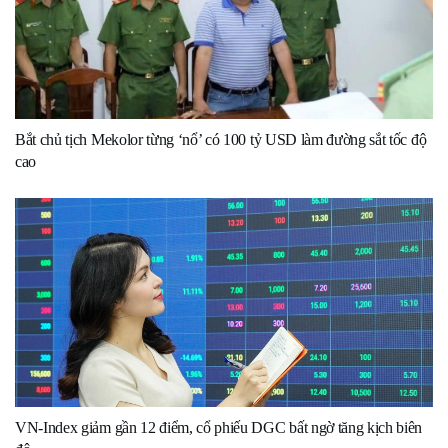
Bắt chủ tịch Mekolor từng ‘nổ’ có 100 tỷ USD làm đường sắt tốc độ
cao
VN-Index giảm gần 12 điểm, cổ phiếu DGC bất ngờ tăng kịch biên