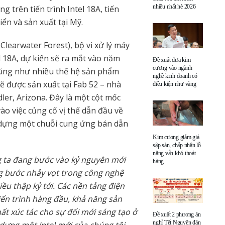
nhiều nhất hè 2026
 trên tiến trình Intel 18A, tiến
iển và sản xuất tại Mỹ.
 Clearwater Forest), bộ vi xử lý máy
l 18A, dự kiến sẽ ra mắt vào năm
Đề xuất đưa kim
cương vào ngành
 cũng như nhiều thế hệ sản phẩm
nghề kinh doanh có
sẽ được sản xuất tại Fab 52 – nhà
điều kiện như vàng
ler, Arizona. Đây là một cột mốc
ào việc củng cố vị thế dẫn đầu về
 dựng một chuỗi cung ứng bán dẫn
Kim cương giảm giá
sập sàn, chấp nhận lỗ
nặng vẫn khó thoát
 ta đang bước vào kỷ nguyên mới
hàng
g bước nhảy vọt trong công nghệ
ều thập kỷ tới. Các nền tảng điện
iến trình hàng đầu, khả năng sản
chất xúc tác cho sự đổi mới sáng tạo ở
Đề xuất 2 phương án
nghỉ Tết Nguyên đán
dựng một Intel mới của chúng tôi.