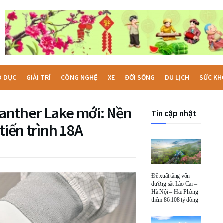
O DỤC
GIẢI TRÍ
CÔNG NGHỆ
XE
ĐỜI SỐNG
DU LỊCH
SỨC KH
ý Panther Lake mới: Nền
Tin cập nhật
tiến trình 18A
Đề xuất tăng vốn
đường sắt Lào Cai –
Hà Nội – Hải Phòng
thêm 86.108 tỷ đồng