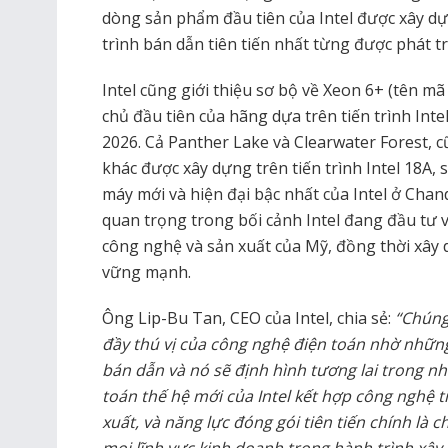
dòng sản phẩm đầu tiên của Intel được xây dựng
trình bán dẫn tiên tiến nhất từng được phát tr
Intel cũng giới thiệu sơ bộ về Xeon 6+ (tên mã
chủ đầu tiên của hãng dựa trên tiến trình Inte
2026. Cả Panther Lake và Clearwater Forest,
khác được xây dựng trên tiến trình Intel 18A, 
máy mới và hiện đại bậc nhất của Intel ở Chand
quan trọng trong bối cảnh Intel đang đầu tư v
công nghệ và sản xuất của Mỹ, đồng thời xây
vững mạnh.
Ông Lip-Bu Tan, CEO của Intel, chia sẻ:
“Chúng
đầy thú vị của công nghệ điện toán nhờ nhữn
bán dẫn và nó sẽ định hình tương lai trong nhi
toán thế hệ mới của Intel kết hợp công nghệ t
xuất, và năng lực đóng gói tiên tiến chính là 
mọi lĩnh vực kinh doanh trong hành trình xây 