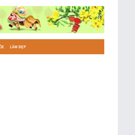
ỎE
LÀM ĐẸP