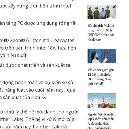
ợc xây dựng trên tiến trình Intel
nền tảng PC được ứng dụng rộng rãi
Bắt chủ tịch Mekolor
từng ‘nổ’ có 100 tỷ
USD làm đường sắt
Intel® Xeon® 6+ (tên mã Clearwater
tốc độ cao
o trên tiến trình Intel 18A, hứa hẹn
và hiệu suất.
hất được phát triển và sản xuất tại
VN-Index giảm gần
12 điểm, cổ phiếu
DGC bất ngờ tăng
t động hoàn toàn và dự kiến sẽ sử
kịch biên độ
uất hàng loạt vào cuối năm nay, qua
à sản xuất của Hoa Kỳ.
 bộ vi xử lý thế hệ mới dành cho người
Agoda: Việt Nam lên
nther Lake). Thế hệ vi xử lý mới của
top 4 điểm đến châu
Á được du khách
o cuối năm nay. Panther Lake là
châu Âu tìm kiếm