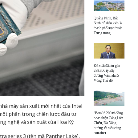
Quảng Ninh, Bắc
Ninh đủ điều kiện là
thành phố trực thuộc
Trung ương
Đề xuất đầu tư gần
288.300 tỷ xây
đường Vành đai 5 –
Vùng Thủ đô
 nhà máy sản xuất mới nhất của Intel
 một phần trong chiến lược đầu tư
‘Bơm’ 6.200 tỷ đồng
hoàn thiện Cảng Liên
ông nghệ và sản xuất của Hoa Kỳ.
Chiểu, Đà Nẵng
hướng tới siêu cảng
container
ltra series 3 (tên mã Panther Lake),