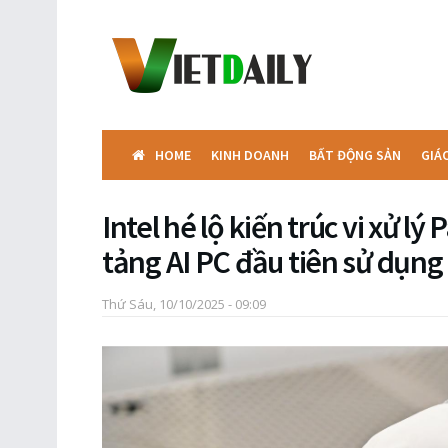
HOME
KINH DOANH
BẤT ĐỘNG SẢN
GIÁ
Intel hé lộ kiến trúc vi xử l
tảng AI PC đầu tiên sử dụng 
Thứ Sáu, 10/10/2025 - 09:09