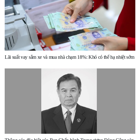
Lãi suất vay sắm xe và mua nhà chạm 18%: Khó có thể hạ nhiệt sớm