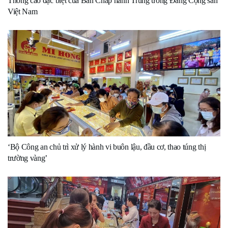
Thông cáo đặc biệt của Ban Chấp hành Trung ương Đảng Cộng sản
Việt Nam
‘Bộ Công an chủ trì xử lý hành vi buôn lậu, đầu cơ, thao túng thị
trường vàng’