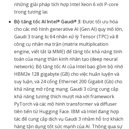
những giải pháp tích hợp Intel Xeon 6 với P-core
trong tương lai.
Bộ tăng tốc AI Intel
Gaudi
3:
Được tối ưu hóa
®
®
cho các mô hình generative AI (Gen AI) quy mô lớn,
Gaudi 3 trang bị 64 nhân xử lý Tensor (TPC) và 8
công cụ nhân ma trận (matrix multiplication
engine, viết tắt là MME) để tăng tốc khả năng tính
toán của mạng thần kinh nhân tạo (deep neural
network). Bộ tăng tốc AI của Intel bao gồm bộ nhớ
HBM2e 128 gigabyte (GB) cho việc huấn luyện và
suy luận, và 24 cổng Ethernet 200 Gigabit (Gb) cho
khả năng mở rộng mạng. Gaudi 3 cũng cung cấp
khả năng tương thích mượt mà với framework
PyTorch và các mô hình transformer và diffuser
tiên tiến từ Hugging Face. IBM và Intel đang hợp
tác để cung cấp dịch vụ Gaudi 3 nhằm hỗ trợ khách
hàng tận dụng tốt sức mạnh của AI. Thông qua sự