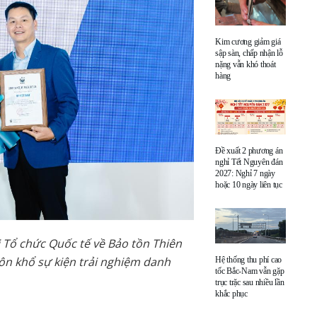
Kim cương giảm giá
sập sàn, chấp nhận lỗ
nặng vẫn khó thoát
hàng
Đề xuất 2 phương án
nghỉ Tết Nguyên đán
2027: Nghỉ 7 ngày
hoặc 10 ngày liên tục
 Tổ chức Quốc tế về Bảo tồn Thiên
ôn khổ sự kiện trải nghiệm danh
Hệ thống thu phí cao
tốc Bắc-Nam vẫn gặp
trục trặc sau nhiều lần
khắc phục