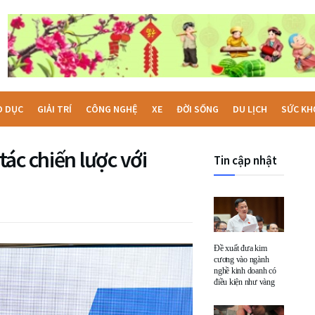
O DỤC
GIẢI TRÍ
CÔNG NGHỆ
XE
ĐỜI SỐNG
DU LỊCH
SỨC KH
ác chiến lược với
Tin cập nhật
Đề xuất đưa kim
cương vào ngành
nghề kinh doanh có
điều kiện như vàng