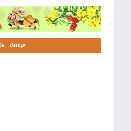
ỎE
LÀM ĐẸP