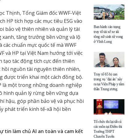
Ngọc Thịnh, Tổng Giám đốc WWF-Việt
h HP tích hợp các mục tiêu ESG vào
Ban hành cáo trạng
i bảo vệ thiên nhiên và quản lý tài
truy tố tài xế xe tải
 xanh, tăng trưởng bền vững và lộ
tông nữ sinh tử vong
ở Vĩnh Long
 và các chuẩn mực quốc tế mà WWF
F và HP tại Việt Nam hướng tới việc
n tạo tác động tích cực đến thiên
 hồi nguồn tài nguyên thiên nhiên,
Truy tố 65 bị can
g được triển khai một cách đồng bộ.
trong vụ ‘đại án’ xảy
P là một trong những doanh nghiệp
ra tại Viện Pháp y tâm
thần Trung ương
mô hình quản lý rừng bền vững dựa
 khí hậu, góp phần bảo vệ và phục hồi
ẩy phát triển kinh tế-xã hội bền
Tổ chức thi lại tất cả
các môn tại Điểm thi
ự tin làm chủ AI an toàn và cam kết
Trường THPT
Chuyên Tuyên