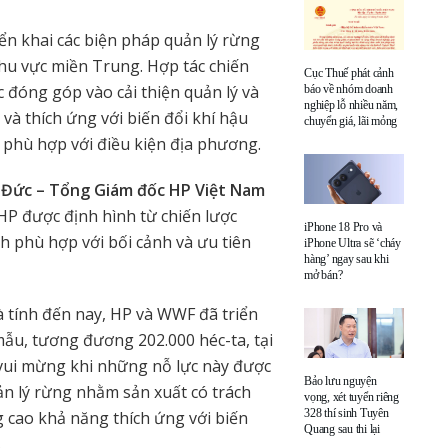
ển khai các biện pháp quản lý rừng
khu vực miền Trung. Hợp tác chiến
Cục Thuế phát cảnh
 đóng góp vào cải thiện quản lý và
báo về nhóm doanh
nghiệp lỗ nhiều năm,
và thích ứng với biến đổi khí hậu
chuyển giá, lãi mỏng
 phù hợp với điều kiện địa phương.
Đức – Tổng Giám đốc HP Việt Nam
 HP được định hình từ chiến lược
iPhone 18 Pro và
h phù hợp với bối cảnh và ưu tiên
iPhone Ultra sẽ ‘cháy
hàng’ ngay sau khi
mở bán?
 tính đến nay, HP và WWF đã triển
mẫu, tương đương 202.000 héc-ta, tại
t vui mừng khi những nỗ lực này được
Bảo lưu nguyện
ản lý rừng nhằm sản xuất có trách
vọng, xét tuyển riêng
328 thí sinh Tuyên
 cao khả năng thích ứng với biến
Quang sau thi lại
.