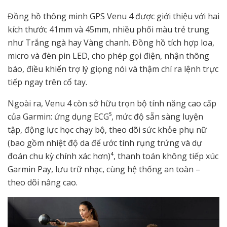
Đồng hồ thông minh GPS Venu 4 được giới thiệu với hai
kích thước 41mm và 45mm, nhiều phối màu trẻ trung
như Trắng ngà hay Vàng chanh. Đồng hồ tích hợp loa,
micro và đèn pin LED, cho phép gọi điện, nhận thông
báo, điều khiển trợ lý giọng nói và thậm chí ra lệnh trực
tiếp ngay trên cổ tay.
Ngoài ra, Venu 4 còn sở hữu trọn bộ tính năng cao cấp
của Garmin: ứng dụng ECG⁵, mức độ sẵn sàng luyện
tập, động lực học chạy bộ, theo dõi sức khỏe phụ nữ
(bao gồm nhiệt độ da để ước tính rụng trứng và dự
đoán chu kỳ chính xác hơn)⁴, thanh toán không tiếp xúc
Garmin Pay, lưu trữ nhạc, cùng hệ thống an toàn –
theo dõi nâng cao.