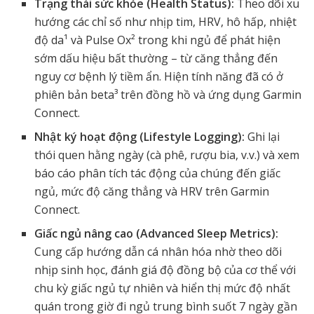
Trạng thái sức khỏe (Health Status):
Theo dõi xu
hướng các chỉ số như nhịp tim, HRV, hô hấp, nhiệt
độ da¹ và Pulse Ox² trong khi ngủ để phát hiện
sớm dấu hiệu bất thường – từ căng thẳng đến
nguy cơ bệnh lý tiềm ẩn. Hiện tính năng đã có ở
phiên bản beta³ trên đồng hồ và ứng dụng Garmin
Connect.
Nhật ký hoạt động (Lifestyle Logging):
Ghi lại
thói quen hằng ngày (cà phê, rượu bia, v.v.) và xem
báo cáo phân tích tác động của chúng đến giấc
ngủ, mức độ căng thẳng và HRV trên Garmin
Connect.
Giấc ngủ nâng cao (Advanced Sleep Metrics):
Cung cấp hướng dẫn cá nhân hóa nhờ theo dõi
nhịp sinh học, đánh giá độ đồng bộ của cơ thể với
chu kỳ giấc ngủ tự nhiên và hiển thị mức độ nhất
quán trong giờ đi ngủ trung bình suốt 7 ngày gần