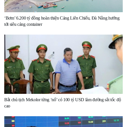
‘Bơm’ 6.200 tỷ đồng hoàn thiện Cảng Liên Chiểu, Đà Nẵng hướng
tới siêu cảng container
Bắt chủ tịch Mekolor từng ‘nổ’ có 100 tỷ USD làm đường sắt tốc độ
cao