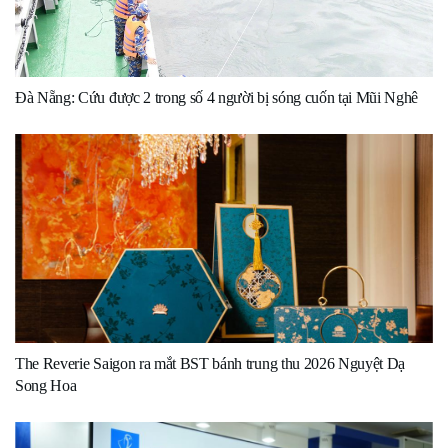
Đà Nẵng: Cứu được 2 trong số 4 người bị sóng cuốn tại Mũi Nghê
The Reverie Saigon ra mắt BST bánh trung thu 2026 Nguyệt Dạ
Song Hoa