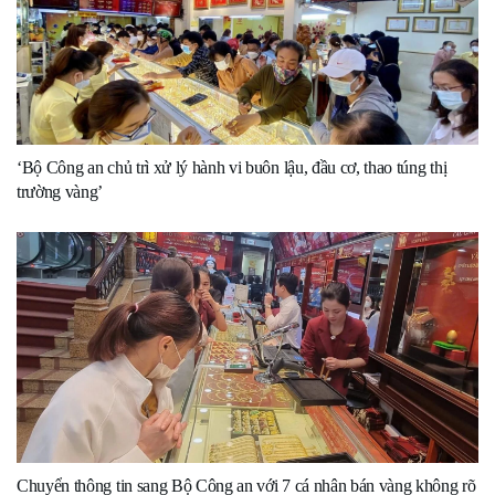
‘Bộ Công an chủ trì xử lý hành vi buôn lậu, đầu cơ, thao túng thị
trường vàng’
Chuyển thông tin sang Bộ Công an với 7 cá nhân bán vàng không rõ