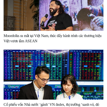
Moonfolks ra mắt tại Việt Nam, thúc đẩy hành trình các thương hiệu
Việt vươn tầm ASEAN
Cổ phiếu vốn Nhà nước ‘gánh’ VN-Index, thị trường ‘xanh vỏ, đỏ