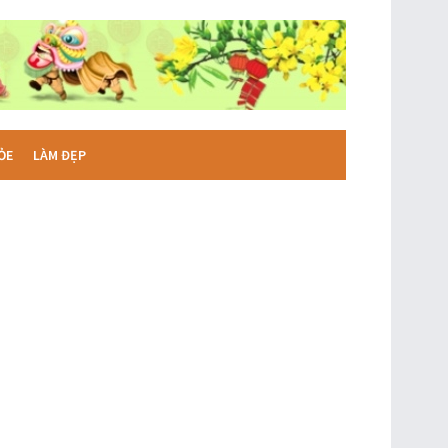
ỎE
LÀM ĐẸP