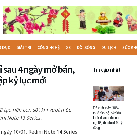
O DỤC
GIẢI TRÍ
CÔNG NGHỆ
XE
ĐỜI SỐNG
DU LỊCH
SỨC KH
ỉ sau 4 ngày mở bán,
Tin cập nhật
ập kỷ lục mới
Đề xuất giảm 30%
đã tạo nên cơn sốt khi vượt mốc
thuế cho hộ, cá nhân
mi Note 13 Series.
kinh doanh, doanh
nghiệp thu dưới 10 tỷ
đồng
 ngày 10/01, Redmi Note 14 Series