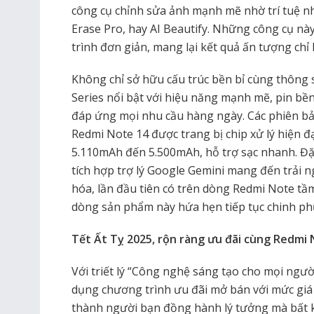
công cụ chỉnh sửa ảnh mạnh mẽ nhờ trí tuệ n
Erase Pro, hay AI Beautify. Những công cụ nà
trình đơn giản, mang lại kết quả ấn tượng chỉ 
Không chỉ sở hữu cấu trúc bền bỉ cùng thông
Series nổi bật với hiệu năng mạnh mẽ, pin b
đáp ứng mọi nhu cầu hàng ngày. Các phiên b
Redmi Note 14 được trang bị chip xử lý hiện đ
5.110mAh đến 5.500mAh, hỗ trợ sạc nhanh. Đặ
tích hợp trợ lý Google Gemini mang đến trải 
hóa, lần đầu tiên có trên dòng Redmi Note tầm 
dòng sản phẩm này hứa hẹn tiếp tục chinh phục
Tết Ất Tỵ 2025, rộn ràng ưu đãi cùng Redmi 
Với triết lý “Công nghệ sáng tạo cho mọi người
dụng chương trình ưu đãi mở bán với mức giá
thành người bạn đồng hành lý tưởng mà bất k