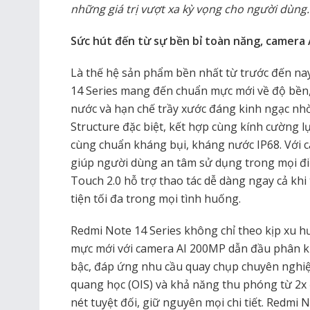
những giá trị vượt xa kỳ vọng cho người dùng.
Sức hút đến từ sự bền bỉ toàn năng, camera
Là thế hệ sản phẩm bền nhất từ trước đến na
14 Series mang đến chuẩn mực mới về độ bền,
nước và hạn chế trầy xước đáng kinh ngạc nhờ 
Structure đặc biệt, kết hợp cùng kính cường lự
cùng chuẩn kháng bụi, kháng nước IP68. Với c
giúp người dùng an tâm sử dụng trong mọi điề
Touch 2.0 hỗ trợ thao tác dễ dàng ngay cả khi
tiện tối đa trong mọi tình huống.
Redmi Note 14 Series không chỉ theo kịp xu 
mực mới với camera AI 200MP dẫn đầu phân kh
bậc, đáp ứng nhu cầu quay chụp chuyên nghiệ
quang học (OIS) và khả năng thu phóng từ 2x 
nét tuyệt đối, giữ nguyên mọi chi tiết. Redm