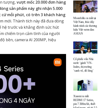
ấn tượng,
vượt mốc 20.000 đơn hàng
dòng sản phẩm này ghi nhận 5.000
c
cứ mỗi phút, có trên 3 khách hàng
Moonfolks ra mắt tại
ăm mới. Thành tích này đã đưa dòng
Việt Nam, thúc đẩy
hành trình các thương
ế hệ trước và khẳng định sức hút
hiệu Việt vươn tầm
m chiếm trọn cảm tình của người
ASEAN
 độ bền, camera AI 200MP, hiệu
Cổ phiếu vốn Nhà
nước ‘gánh’ VN-
Index, thị trường
‘xanh vỏ, đỏ lòng’
Xiaomi ra mắt
REDMI 17 Series,
pin 7.500mAh, thiết
kế trẻ trung, giá từ 5,5