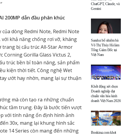
”
ChatGPT, Claude, và
Gemini
 AI 200MP dẫn đầu phân khúc
y của dòng Redmi Note, Redmi Note
 với khả năng chống rơi vỡ, kháng
Sandoz bổ nhiệm bà
Võ Thị Thúy Hà làm
trang bị cấu trúc All-Star Armor
Tổng Giám Đốc tại
c Corning Gorilla Glass Victus 2,
Việt Nam
ấu trúc bền bỉ toàn năng, sản phẩm
u kiện thời tiết. Công nghệ Wet
 tay ướt hay nhờn, mang lại sự thuận
Khởi động xét chọn
Doanh nghiệp đạt
chuẩn văn hóa kinh
hướng mà còn tạo ra những chuẩn
doanh Việt Nam 2026
úc tầm trung. Đây là bước tiến vượt
p với tính năng ổn định hình ảnh
đến 30x, mang lại khung hình sắc
i Note 14 Series còn mang đến những
Booking.com khơi