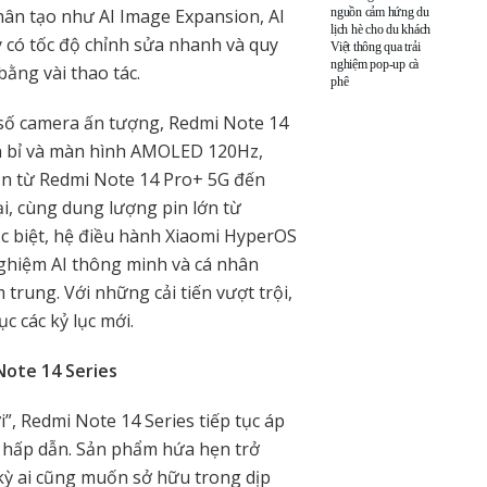
nguồn cảm hứng du
hân tạo như AI Image Expansion, AI
lịch hè cho du khách
y có tốc độ chỉnh sửa nhanh và quy
Việt thông qua trải
nghiệm pop-up cà
bằng vài thao tác.
phê
 số camera ấn tượng, Redmi Note 14
ền bỉ và màn hình AMOLED 120Hz,
ản từ Redmi Note 14 Pro+ 5G đến
ại, cùng dung lượng pin lớn từ
c biệt, hệ điều hành Xiaomi HyperOS
nghiệm AI thông minh và cá nhân
trung. Với những cải tiến vượt trội,
 các kỷ lục mới.
Note 14 Series
”, Redmi Note 14 Series tiếp tục áp
 hấp dẫn. Sản phẩm hứa hẹn trở
ỳ ai cũng muốn sở hữu trong dịp