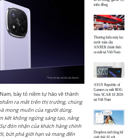
triệu đồng
Thương hiệu máy lọc
nước toàn cầu
ANJIER chính thức
ra mắt tại Việt Nam
ASUS Republic of
Gamers ra mắt ROG
 Nam, bày tỏ niềm tự hào về thành
Strix SCAR 18 2026
tại Việt Nam
phẩm ra mắt trên thị trường, chúng
n và mong muốn của người dùng.
am kết không ngừng sáng tạo, nâng
 Sự đón nhận của khách hàng chính
Dropbox mở rộng hệ
ới, bứt phá giới hạn và mang đến
sinh thái AI với