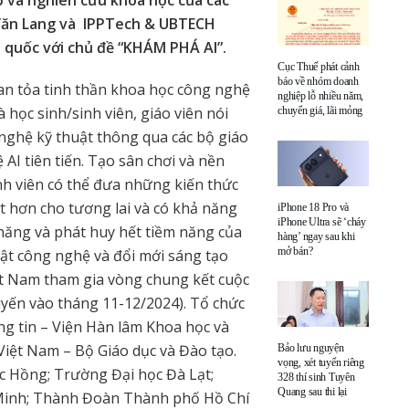
c Văn Lang và IPPTech & UBTECH
 quốc với chủ đề “KHÁM PHÁ AI”.
Cục Thuế phát cảnh
báo về nhóm doanh
lan tỏa tinh thần khoa học công nghệ
nghiệp lỗ nhiều năm,
 học sinh/sinh viên, giáo viên nói
chuyển giá, lãi mỏng
 nghệ kỹ thuật thông qua các bộ giáo
AI tiên tiến. Tạo sân chơi và nền
inh viên có thể đưa những kiến thức
ốt hơn cho tương lai và có khả năng
iPhone 18 Pro và
iPhone Ultra sẽ ‘cháy
i năng và phát huy hết tiềm năng của
hàng’ ngay sau khi
mở bán?
uật công nghệ và đổi mới sáng tạo
iệt Nam tham gia vòng chung kết cuộc
uyến vào tháng 11-12/2024). Tổ chức
g tin – Viện Hàn lâm Khoa học và
iệt Nam – Bộ Giáo dục và Đào tạo.
Bảo lưu nguyện
vọng, xét tuyển riêng
c Hồng; Trường Đại học Đà Lạt;
328 thí sinh Tuyên
Quang sau thi lại
Minh; Thành Đoàn Thành phố Hồ Chí