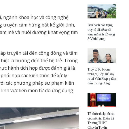
ời, ngành khoa học và công nghệ
g truyền cảm hứng bất kể giới tính,
Ban hành cáo trạng
truy tố tài xế xe tải
y đam mê và nuôi dưỡng khát vọng tìm
tông nữ sinh tử vong
ở Vĩnh Long
háp truyền tải đến cộng đồng về tầm
 biệt là hướng đến thế hệ trẻ. Trong
ực hành tích hợp được đánh giá là
Truy tố 65 bị can
trong vụ ‘đại án’ xảy
phối hợp các kiến thức để xử lý
ra tại Viện Pháp y tâm
 với các phương pháp sư phạm kiến
thần Trung ương
c lĩnh vực liên môn từ đó ứng dụng
Tổ chức thi lại tất cả
các môn tại Điểm thi
Trường THPT
Chuyên Tuyên