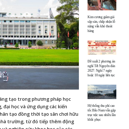
Kim cương giảm giá
sập sàn, chấp nhận lỗ
nặng vẫn khó thoát
hàng
Đề xuất 2 phương án
nghỉ Tết Nguyên đán
2027: Nghỉ 7 ngày
hoặc 10 ngày liên tục
sáng tạo trong phương pháp học
, đại học và ứng dụng các kiến
Hệ thống thu phí cao
tốc Bắc-Nam vẫn gặp
nhân tạo đồng thời tạo sân chơi hữu
trục trặc sau nhiều lần
khắc phục
à nhà trường, từ đó tiếp thêm động
p và nghiên cứu khoa học của các