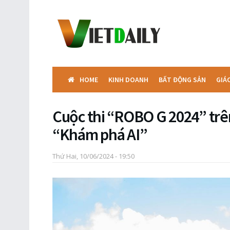
HOME
KINH DOANH
BẤT ĐỘNG SẢN
GIÁ
Cuộc thi “ROBO G 2024” trê
“Khám phá AI”
Thứ Hai, 10/06/2024 - 19:50