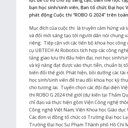
bạn học sinh/sinh viên, Ban tổ chức Đại họ
phát động Cuộc thi “ROBO G 2024” trên toàn
Mục đích của cuộc thi là truyền cảm hứng và 
và đổi mới sáng tạo tới người dân nói chung và
riêng. Tiếp cận với các tiến bộ khoa học công
cụ UBTECH AI Robotics tích hợp các công nghệ 
tảng giao lưu thi đấu hiện đại, nơi học sinh/s
và kỹ năng đạt được vào thực tiễn, chuẩn bị t
biến đổi thế giới. Phát hiện, bồi dưỡng các tà
học sinh/sinh viên để trau dồi khoa học kỹ th
cho tương lai. Tuyển chọn các đội đại diện V
thi ROBO G 2024 thế giới (dự kiến tại Thẩm Q
chỉ đạo và thực hiện gồm Viện Công nghệ thôn
Công nghệ Việt Nam; Viện Khoa học Giáo dục V
Các đơn vị đồng tổ chức có Trường Đại học Lạ
Trường Đại học Sư Phạm Thành phố Hồ Chí 