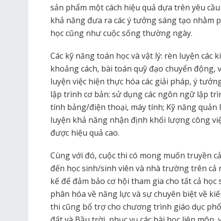
sản phẩm một cách hiệu quả dựa trên yêu cầu 
khả năng đưa ra các ý tưởng sáng tạo nhằm ph
học cũng như cuộc sống thường ngày.
Các kỹ năng toán học và vật lý: rèn luyện các k
khoảng cách, bài toán quỹ đạo chuyển động, v.v
luyện việc hiện thực hóa các giải pháp, ý tưở
lập trình cơ bản: sử dụng các ngôn ngữ lập trì
tính bảng/điện thoại, máy tính; Kỹ năng quản l
luyện khả năng nhận định khối lượng công việ
được hiệu quả cao.
Cùng với đó, cuộc thi có mong muốn truyền cả
đến học sinh/sinh viên và nhà trường trên cả 
kế để đảm bảo cơ hội tham gia cho tất cả học 
phân hóa về năng lực và sự chuyên biệt về kiế
thi cũng bổ trợ cho chương trình giáo dục ph
đất và Bầu trời, phục vụ các bài học liên môn,