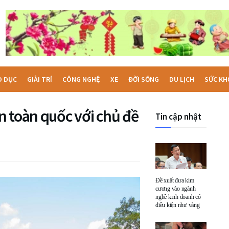
O DỤC
GIẢI TRÍ
CÔNG NGHỆ
XE
ĐỜI SỐNG
DU LỊCH
SỨC KH
n toàn quốc với chủ đề
Tin cập nhật
Đề xuất đưa kim
cương vào ngành
nghề kinh doanh có
điều kiện như vàng