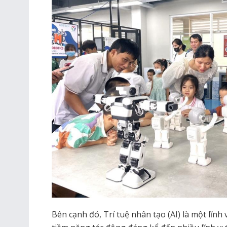
Bên cạnh đó, Trí tuệ nhân tạo (AI) là một lĩnh