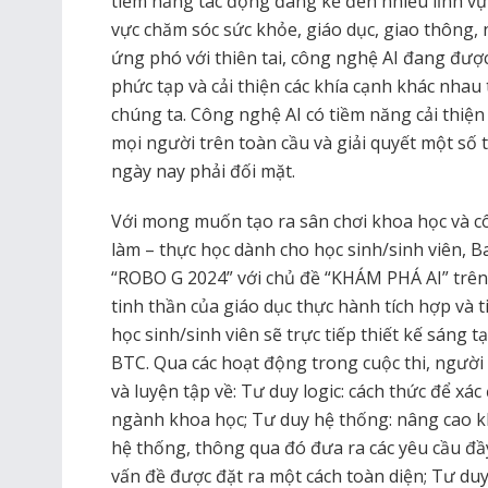
tiềm năng tác động đáng kể đến nhiều lĩnh vực
vực chăm sóc sức khỏe, giáo dục, giao thông,
ứng phó với thiên tai, công nghệ AI đang được
phức tạp và cải thiện các khía cạnh khác nha
chúng ta. Công nghệ AI có tiềm năng cải thiệ
mọi người trên toàn cầu và giải quyết một số 
ngày nay phải đối mặt.
Với mong muốn tạo ra sân chơi khoa học và 
làm – thực học dành cho học sinh/sinh viên, B
“ROBO G 2024” với chủ đề “KHÁM PHÁ AI” trên 
tinh thần của giáo dục thực hành tích hợp và 
học sinh/sinh viên sẽ trực tiếp thiết kế sáng 
BTC. Qua các hoạt động trong cuộc thi, người 
và luyện tập về: Tư duy logic: cách thức để xá
ngành khoa học; Tư duy hệ thống: nâng cao 
hệ thống, thông qua đó đưa ra các yêu cầu đầy 
vấn đề được đặt ra một cách toàn diện; Tư duy