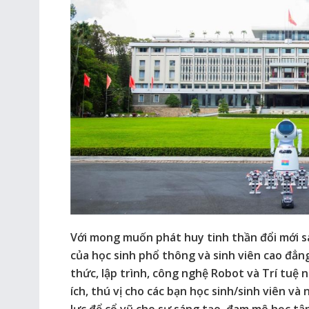
Với mong muốn phát huy tinh thần đổi mới 
của học sinh phổ thông và sinh viên cao đẳng
thức, lập trình, công nghệ Robot và Trí tuệ 
ích, thú vị cho các bạn học sinh/sinh viên v
lực để cổ vũ cho sự sáng tạo, đam mê học tậ