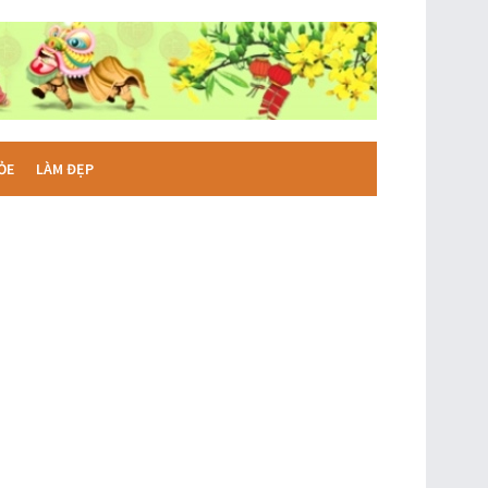
ỎE
LÀM ĐẸP