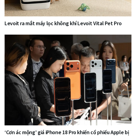
Levoit ra mắt máy lọc không khí Levoit Vital Pet Pro
‘Cơn ác mộng’ giá iPhone 18 Pro khiến cổ phiếu Apple bị