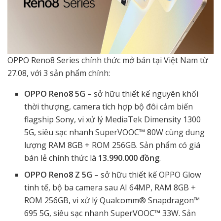
OPPO Reno8 Series chính thức mở bán tại Việt Nam từ
27.08, với 3 sản phẩm chính:
OPPO Reno8 5G
– sở hữu thiết kế nguyên khối
thời thượng, camera tích hợp bộ đôi cảm biến
flagship Sony, vi xử lý MediaTek Dimensity 1300
5G, siêu sạc nhanh SuperVOOC™ 80W cùng dung
lượng RAM 8GB + ROM 256GB. Sản phẩm có giá
bán lẻ chính thức là
13.990.000 đồng
.
OPPO Reno8 Z 5G
– sở hữu thiết kế OPPO Glow
tinh tế, bộ ba camera sau AI 64MP, RAM 8GB +
ROM 256GB, vi xử lý Qualcomm® Snapdragon™
695 5G, siêu sạc nhanh SuperVOOC™ 33W. Sản