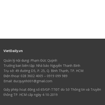
VietDaily.vn
Quản lý nội dung: Phạm Đức Quỳnh
Trưởng ban biên tập: Nhà báo Nguyễn Thanh Bình
Trụ sở: 49 đường D5, P. 25, Q. Bình Thạnh, TP. HCM
Điện thoại: 028 3602 4005 – 0919 099 989
Email: ducquynh001@gmail.com
Giấy phép hoạt động số 65/GP-TTĐT do Sở Thông tin và Truyền
thông TP. HCM cấp ngày 4-10-2019