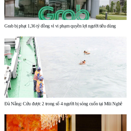
Grab bị phạt 1,36 tỷ đồng vì vi phạm quyền lợi người tiêu dùng
Đà Nẵng: Cứu được 2 trong số 4 người bị sóng cuốn tại Mũi Nghê