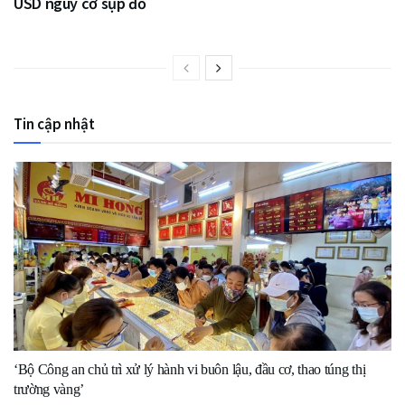
USD nguy cơ sụp đổ
Tin cập nhật
‘Bộ Công an chủ trì xử lý hành vi buôn lậu, đầu cơ, thao túng thị
trường vàng’