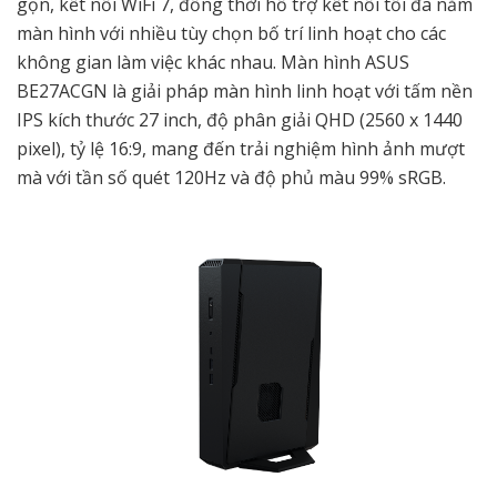
gọn, kết nối WiFi 7, đồng thời hỗ trợ kết nối tối đa năm
màn hình với nhiều tùy chọn bố trí linh hoạt cho các
không gian làm việc khác nhau. Màn hình ASUS
BE27ACGN là giải pháp màn hình linh hoạt với tấm nền
IPS kích thước 27 inch, độ phân giải QHD (2560 x 1440
pixel), tỷ lệ 16:9, mang đến trải nghiệm hình ảnh mượt
mà với tần số quét 120Hz và độ phủ màu 99% sRGB.