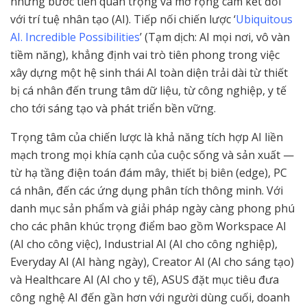
những bước tiến quan trọng và mở rộng cam kết đối
với trí tuệ nhân tạo (AI). Tiếp nối chiến lược ‘
Ubiquitous
AI. Incredible Possibilities
’ (Tạm dịch: AI mọi nơi, vô vàn
tiềm năng), khẳng định vai trò tiên phong trong việc
xây dựng một hệ sinh thái AI toàn diện trải dài từ thiết
bị cá nhân đến trung tâm dữ liệu, từ công nghiệp, y tế
cho tới sáng tạo và phát triển bền vững.
Trọng tâm của chiến lược là khả năng tích hợp AI liền
mạch trong mọi khía cạnh của cuộc sống và sản xuất —
từ hạ tầng điện toán đám mây, thiết bị biên (edge), PC
cá nhân, đến các ứng dụng phân tích thông minh. Với
danh mục sản phẩm và giải pháp ngày càng phong phú
cho các phân khúc trọng điểm bao gồm Workspace AI
(AI cho công việc), Industrial AI (AI cho công nghiệp),
Everyday AI (AI hàng ngày), Creator AI (AI cho sáng tạo)
và Healthcare AI (AI cho y tế), ASUS đặt mục tiêu đưa
công nghệ AI đến gần hơn với người dùng cuối, doanh