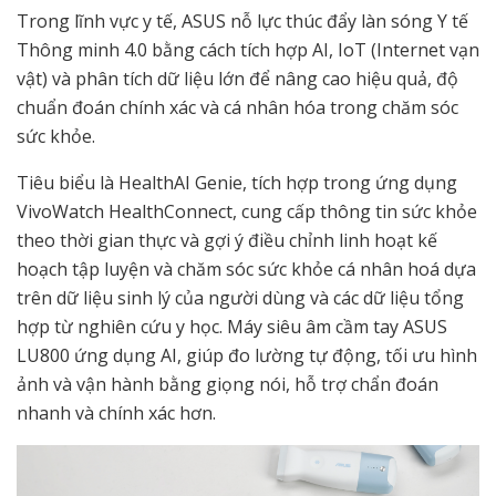
Trong lĩnh vực y tế, ASUS nỗ lực thúc đẩy làn sóng Y tế
Thông minh 4.0 bằng cách tích hợp AI, IoT (Internet vạn
vật) và phân tích dữ liệu lớn để nâng cao hiệu quả, độ
chuẩn đoán chính xác và cá nhân hóa trong chăm sóc
sức khỏe.
Tiêu biểu là HealthAI Genie, tích hợp trong ứng dụng
VivoWatch HealthConnect, cung cấp thông tin sức khỏe
theo thời gian thực và gợi ý điều chỉnh linh hoạt kế
hoạch tập luyện và chăm sóc sức khỏe cá nhân hoá dựa
trên dữ liệu sinh lý của người dùng và các dữ liệu tổng
hợp từ nghiên cứu y học. Máy siêu âm cầm tay ASUS
LU800 ứng dụng AI, giúp đo lường tự động, tối ưu hình
ảnh và vận hành bằng giọng nói, hỗ trợ chẩn đoán
nhanh và chính xác hơn.