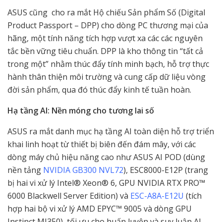
ASUS cũng cho ra mắt Hộ chiếu Sản phẩm Số (Digital
Product Passport – DPP) cho dòng PC thương mại của
hãng, một tính năng tích hợp vượt xa các các nguyên
tắc bền vững tiêu chuẩn. DPP là kho thông tin “tất cả
trong một” nhằm thúc đẩy tính minh bạch, hỗ trợ thực
hành thân thiện môi trường và cung cấp dữ liệu vòng
đời sản phẩm, qua đó thúc đẩy kinh tế tuần hoàn.
Hạ tầng AI: Nền móng cho tương lai số
ASUS ra mắt danh mục hạ tầng AI toàn diện hỗ trợ triển
khai linh hoạt từ thiết bị biên đến đám mây, với các
dòng máy chủ hiệu năng cao như ASUS AI POD (dùng
nền tảng
NVIDIA GB300 NVL72
), ESC8000-E12P (trang
bị hai vi xử lý Intel® Xeon® 6, GPU NVIDIA RTX PRO™
6000 Blackwell Server Edition) và
ESC-A8A-E12U
(tích
hợp hai bộ vi xử lý AMD EPYC™ 9005 và dòng GPU
Instinct MI350), tối ưu cho huấn luyện và suy luận AI