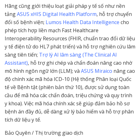
Hãng cũng giới thiệu loạt giải pháp y tế số như nền
tảng
ASUS xHIS Digital Health Platform
, hỗ trợ chuyển
đổi số bệnh viện;
Lumos Health Data Intelligence
cho
phép tích hợp liền mạch Fast Healthcare
Interoperability Resources (FHIR, chuẩn trao đổi dữ liệu
y tế điện tử do HL7 phát triển) và hỗ trợ nghiên cứu lâm
sàng tiên tiến;
Trợ lý AI lâm sàng (The Clinical AI
Assistant)
, hỗ trợ ghi chép và chẩn đoán nâng cao nhờ
mô hình ngôn ngữ lớn (LLM); và
ASUS Miraico
nâng cao
độ chính xác mã hóa ICD-10 (Hệ thống Phân loại Quốc
tế về Bệnh tật (phiên bản thứ 10), được sử dụng toàn
cầu để mã hóa các chẩn đoán, triệu chứng và quy trình
y khoa). Việc mã hóa chính xác sẽ giúp đảm bảo hồ sơ
bệnh án đầy đủ, dễ dàng xử lý bảo hiểm và hỗ trợ phân
tích dữ liệu y tế.
Bảo Quyên / Thị trường giao dịch