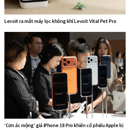
Levoit ra mắt máy lọc không khí Levoit Vital Pet Pro
‘Cơn ác mộng’ giá iPhone 18 Pro khiến cổ phiếu Apple bị