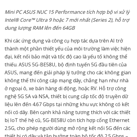
Mini PC ASUS NUC 15 Performance tích hợp bộ vi xử lý
Intel® Core™ Ultra 9 hoặc 7 mới nhất (Series 2), hỗ trợ
dung lượng RAM lên đến 64GB
Khi các ứng dụng và công cụ hợp tác dựa trên AI trở
thành một phần thiết yếu của môi trường làm việc hiện
đại, kết nối bảo mật và tốc độ cao là yếu tố không thể
thiếu. ASUS 5G-BE58U, bộ định tuyến 5G đầu tiên của
ASUS, mang đến giải pháp lý tưởng cho các không gian
không thể thi công cáp mạng dây, chẳng hạn như nhà
ở ngoại ô, xe bán hàng di động, hoặc RV. Hỗ trợ công
nghệ 5G SA và NSA, thiết bị cung cấp tốc độ truyền dữ
liệu lên đến 4.67 Gbps tại những khu vực không có kết
nối có dây. Bên cạnh khả năng tương thích với các thiết
bị IoT thế hệ cũ, 5G-BE58U còn tích hợp cổng Ethernet
2.5G, cho phép người dùng mở rộng kết nối 5G đến các
thiết bị có dây và tận hưởng toàn bộ tốc độ 2.5 Gbps –