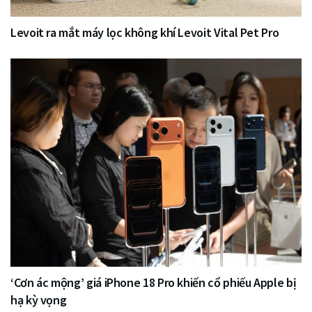
Levoit ra mắt máy lọc không khí Levoit Vital Pet Pro
‘Cơn ác mộng’ giá iPhone 18 Pro khiến cổ phiếu Apple bị
hạ kỳ vọng