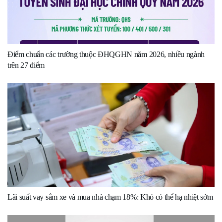
Điểm chuẩn các trường thuộc ĐHQGHN năm 2026, nhiều ngành
trên 27 điểm
Lãi suất vay sắm xe và mua nhà chạm 18%: Khó có thể hạ nhiệt sớm