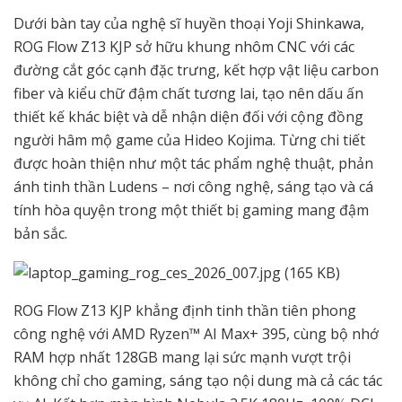
Dưới bàn tay của nghệ sĩ huyền thoại Yoji Shinkawa,
ROG Flow Z13 KJP sở hữu khung nhôm CNC với các
đường cắt góc cạnh đặc trưng, kết hợp vật liệu carbon
fiber và kiểu chữ đậm chất tương lai, tạo nên dấu ấn
thiết kế khác biệt và dễ nhận diện đối với cộng đồng
người hâm mộ game của Hideo Kojima. Từng chi tiết
được hoàn thiện như một tác phẩm nghệ thuật, phản
ánh tinh thần Ludens – nơi công nghệ, sáng tạo và cá
tính hòa quyện trong một thiết bị gaming mang đậm
bản sắc.
ROG Flow Z13 KJP khẳng định tinh thần tiên phong
công nghệ với AMD Ryzen™ AI Max+ 395, cùng bộ nhớ
RAM hợp nhất 128GB mang lại sức mạnh vượt trội
không chỉ cho gaming, sáng tạo nội dung mà cả các tác