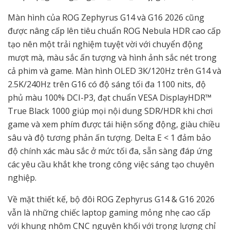
Màn hình của ROG Zephyrus G14 và G16 2026 cũng
được nâng cấp lên tiêu chuẩn ROG Nebula HDR cao cấp
tạo nên một trải nghiệm tuyệt vời với chuyển động
mượt mà, màu sắc ấn tượng và hình ảnh sắc nét trong
cả phim và game. Màn hình OLED 3K/120Hz trên G14 và
2.5K/240Hz trên G16 có độ sáng tối đa 1100 nits, độ
phủ màu 100% DCI-P3, đạt chuẩn VESA DisplayHDR™
True Black 1000 giúp mọi nội dung SDR/HDR khi chơi
game và xem phím được tái hiện sống động, giàu chiều
sâu và độ tương phản ấn tượng. Delta E < 1 đảm bảo
độ chính xác màu sắc ở mức tối đa, sẵn sàng đáp ứng
các yêu cầu khắt khe trong công việc sáng tạo chuyên
nghiệp.
Về mặt thiết kế, bộ đôi ROG Zephyrus G14 & G16 2026
vẫn là những chiếc laptop gaming mỏng nhẹ cao cấp
với khung nhôm CNC nguyên khối với trọng lượng chỉ