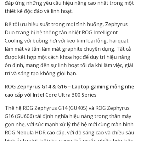
đáp ứng những yêu cầu hiệu năng cao nhất trong một
thiết kế độc đáo và linh hoạt.
Để tối ưu hiệu suất trong mọi tình huống, Zephyrus
Duo trang bị hệ thống tản nhiệt ROG Intelligent
Cooling với buồng hơi với keo kim loại lỏng, hai quạt
làm mát và tấm làm mát graphite chuyên dụng. Tất cả
được kết hợp một cách khoa học để duy trì hiệu năng
ổn định, mang đến sự linh hoạt tối đa khi làm việc, giải
trí và sáng tạo không giới hạn.
ROG Zephyrus G14 & G16 – Laptop gaming mỏng nhẹ
cao cấp với Intel Core Ultra 300 Series
Thế hệ ROG Zephyrus G14 (GU405) và ROG Zephyrus
G16 (GU606) tái định nghĩa hiệu năng trong thân máy
gọn nhẹ, với sức mạnh xử lý thế hệ mới cùng màn hình
ROG Nebula HDR cao cấp, với độ sáng cao và chiều sâu
hình ảnh vượt trội cho game thủ muốn nhiều hơn trên