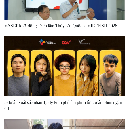
VASEP khởi động Triển lãm Thủy sản Quốc tế VIETFISH 2026
5 dự án xuất sắc nhận 1,5 tỷ kinh phí làm phim từ Dự án phim ngắn
CJ