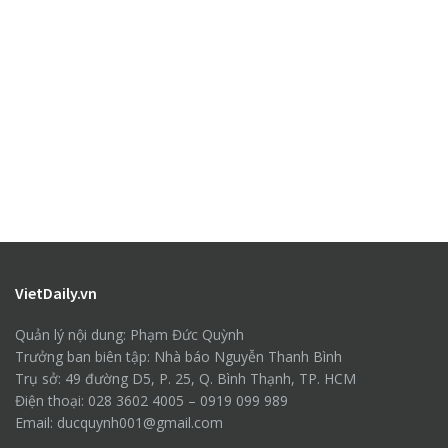
VietDaily.vn
Quản lý nội dung: Phạm Đức Quỳnh
Trưởng ban biên tập: Nhà báo Nguyễn Thanh Bình
Trụ sở: 49 đường D5, P. 25, Q. Bình Thạnh, TP. HCM
Điện thoại: 028 3602 4005 – 0919 099 989
Email: ducquynh001@gmail.com