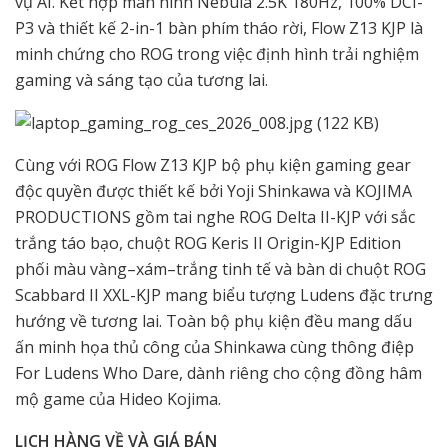
vụ AI. Kết hợp màn hình Nebula 2.5K 180Hz, 100% DCI-
P3 và thiết kế 2-in-1 bàn phím tháo rời, Flow Z13 KJP là
minh chứng cho ROG trong việc định hình trải nghiệm
gaming và sáng tạo của tương lai.
Cùng với ROG Flow Z13 KJP bộ phụ kiện gaming gear
độc quyền được thiết kế bởi Yoji Shinkawa và KOJIMA
PRODUCTIONS gồm tai nghe ROG Delta II-KJP với sắc
trắng táo bạo, chuột ROG Keris II Origin-KJP Edition
phối màu vàng–xám–trắng tinh tế và bàn di chuột ROG
Scabbard II XXL-KJP mang biểu tượng Ludens đặc trưng
hướng về tương lai. Toàn bộ phụ kiện đều mang dấu
ấn minh họa thủ công của Shinkawa cùng thông điệp
For Ludens Who Dare, dành riêng cho cộng đồng hâm
mộ game của Hideo Kojima.
LỊCH HÀNG VỀ VÀ GIÁ BÁN