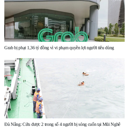
Grab bị phạt 1,36 tỷ đồng vì vi phạm quyền lợi người tiêu dùng
Đà Nẵng: Cứu được 2 trong số 4 người bị sóng cuốn tại Mũi Nghê