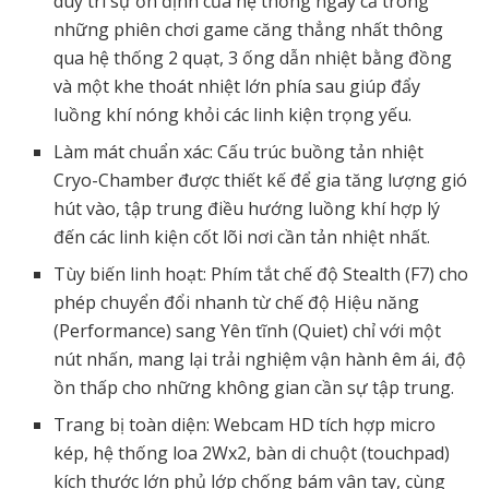
duy trì sự ổn định của hệ thống ngay cả trong
những phiên chơi game căng thẳng nhất thông
qua hệ thống 2 quạt, 3 ống dẫn nhiệt bằng đồng
và một khe thoát nhiệt lớn phía sau giúp đẩy
luồng khí nóng khỏi các linh kiện trọng yếu.
Làm mát chuẩn xác: Cấu trúc buồng tản nhiệt
Cryo-Chamber được thiết kế để gia tăng lượng gió
hút vào, tập trung điều hướng luồng khí hợp lý
đến các linh kiện cốt lõi nơi cần tản nhiệt nhất.
Tùy biến linh hoạt: Phím tắt chế độ Stealth (F7) cho
phép chuyển đổi nhanh từ chế độ Hiệu năng
(Performance) sang Yên tĩnh (Quiet) chỉ với một
nút nhấn, mang lại trải nghiệm vận hành êm ái, độ
ồn thấp cho những không gian cần sự tập trung.
Trang bị toàn diện: Webcam HD tích hợp micro
kép, hệ thống loa 2Wx2, bàn di chuột (touchpad)
kích thước lớn phủ lớp chống bám vân tay, cùng