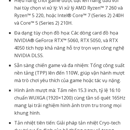
Hiệu năng chơi game được đặt lên hàng đầu với
hai tùy chọn vi xử lý: Vi xử lý AMD Ryzen™ 7 260 và
Ryzen™ 5 220, hoặc Intel® Core™ 7 (Series 2) 240H
và Core™ 5 (Series 2) 210H.
Đa dạng tùy chọn đồ họa: Các dòng card đồ họa
NVIDIA® GeForce RTX™ 5060, RTX 5050, và RTX
4050 tích hợp khả năng hỗ trợ trọn vẹn công nghệ
NVIDIA DLSS.
Sẵn sàng chiến game và đa nhiệm: Tổng công suất
nền tảng (TPP) lên đến 110W, giúp vận hành mượt
mà trò chơi yêu thích của game hoặc tác vụ nặng.
Hình ảnh mượt mà: Tấm nền 15.3 inch, tỷ lệ 16:10
chuẩn WUXGA (1920×1200) cùng tần số quét 165Hz
mang lại trải nghiệm hình ảnh trơn tru trong mọi
khung hình.
Tản nhiệt tiên tiến: Giải pháp tản nhiệt Cryo-tech