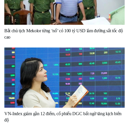
Bắt chủ tịch Mekolor từng ‘nổ’ có 100 tỷ USD làm đường sắt tốc độ
cao
VN-Index giảm gần 12 điểm, cổ phiếu DGC bất ngờ tăng kịch biên
độ