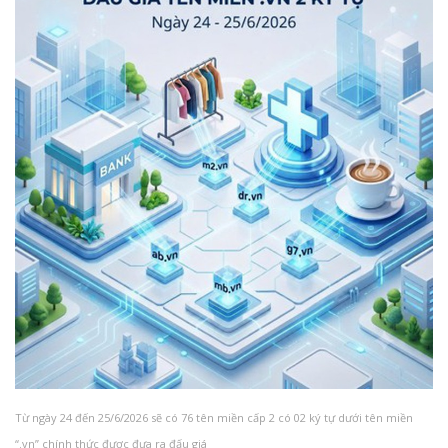
Từ ngày 24 đến 25/6/2026 sẽ có 76 tên miền cấp 2 có 02 ký tự dưới tên miền
“.vn” chính thức được đưa ra đấu giá