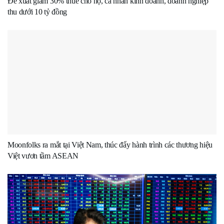
Đề xuất giảm 30% thuế cho hộ, cá nhân kinh doanh, doanh nghiệp
thu dưới 10 tỷ đồng
Moonfolks ra mắt tại Việt Nam, thúc đẩy hành trình các thương hiệu
Việt vươn tầm ASEAN