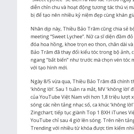
diễn chỉn chu và hoạt động tương tác thú vị
bị để tạo nên nhiều kỷ niệm đẹp cùng khán gi
Nhân dịp này, Thiều Bảo Trâm cũng chia sẻ b
meeting “Sweet Lychee”. Nữ ca sĩ diện đầm đỏ
đóa hoa hồng, khoe trọn eo thon, chân dài và 
Bảo Trâm đã thay đổi kiểu tóc trong bộ ảnh, 
ngang “bất biến” như trước mà chọn vén tóc 
với tạo hình mới.
Ngày 8/5 vừa qua, Thiều Bảo Trâm đã chính 
‘không lời’. Sau 1 tuần ra mắt, MV ‘không lời’ 
của YouTube Việt Nam với hơn 1,8 triệu lượt x
sóng các nền tảng nhạc số, ca khúc ‘không lời’
Zingchart; tiếp tục giành Top 1 BXH iTunes V
YouTube chỉ sau 4 giờ lên sóng. Trên nền tảng
Trending với nhiều từ khóa được tìm kiếm nh