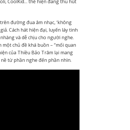
oli, CoolKid… thể hiện đang thu hút
 trên đường đua âm nhạc, ‘không
iả. Cách hát hiện đại, luyến láy tinh
nhàng và dễ chịu cho người nghe.
nh một chủ đề khá buồn – “mối quan
hiện của Thiều Bảo Trâm lại mang
g nề từ phần nghe đến phần nhìn.