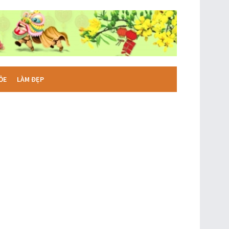
ỎE
LÀM ĐẸP