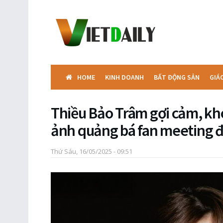
HOME
KINH DOANH
BẤT ĐỘNG SẢN
GIÁ
Thiều Bảo Trâm gợi cảm, kh
ảnh quảng bá fan meeting đ
Thứ Sáu, 16/05/2025 - 09:51