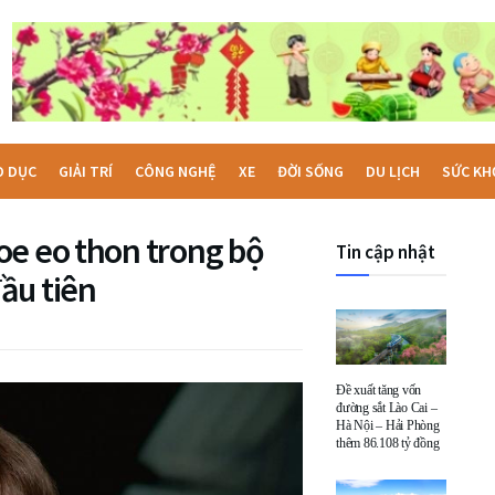
O DỤC
GIẢI TRÍ
CÔNG NGHỆ
XE
ĐỜI SỐNG
DU LỊCH
SỨC KH
oe eo thon trong bộ
Tin cập nhật
ầu tiên
Đề xuất tăng vốn
đường sắt Lào Cai –
Hà Nội – Hải Phòng
thêm 86.108 tỷ đồng