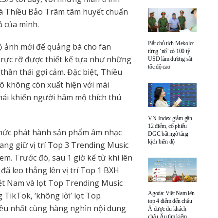
 mà Thiều Bảo Trâm tâm huyết chuẩn
ả của mình.
Bắt chủ tịch Mekolor
ộ ảnh mới để quảng bá cho fan
từng ‘nổ’ có 100 tỷ
 rực rỡ được thiết kế tựa như những
USD làm đường sắt
tốc độ cao
thần thái gợi cảm. Đặc biệt, Thiều
cô không còn xuất hiện với mái
mái khiến người hâm mộ thích thú
VN-Index giảm gần
12 điểm, cổ phiếu
thức phát hành sản phẩm âm nhạc
DGC bất ngờ tăng
kịch biên độ
đang giữ vị trí Top 3 Trending Music
em. Trước đó, sau 1 giờ kể từ khi lên
 đã leo thẳng lên vị trí Top 1 BXH
iệt Nam và lọt Top Trending Music
Agoda: Việt Nam lên
 TikTok, ‘không lời’ lọt Top
top 4 điểm đến châu
iều nhất cùng hàng nghìn nội dung
Á được du khách
châu Âu tìm kiếm