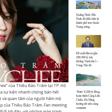
Quảng Ninh, Bắc
Ninh đủ điều kiện là
thành phố trực thuộc
Trung ương
Đề xuất đầu tư gần
288.300 tỷ xây
đường Vành đai 5 –
Vùng Thủ đô
chee” của Thiều Bảo Trâm tại TP. Hồ
ủa sự kiện nhanh chóng bán hết
‘Bơm’ 6.200 tỷ đồng
hoàn thiện Cảng Liên
ộ và quan tâm của người hâm mộ
Chiểu, Đà Nẵng
hướng tới siêu cảng
ệp của Thiều Bảo Trâm. Fan meeting
container
25/5 tới đây, với những màn trình