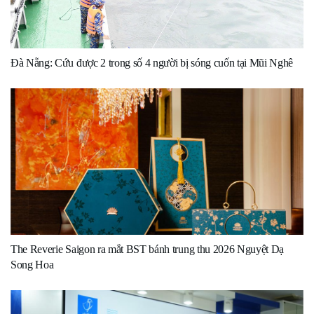
Đà Nẵng: Cứu được 2 trong số 4 người bị sóng cuốn tại Mũi Nghê
The Reverie Saigon ra mắt BST bánh trung thu 2026 Nguyệt Dạ
Song Hoa