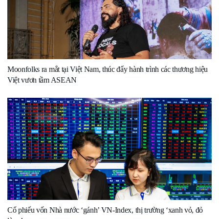
Moonfolks ra mắt tại Việt Nam, thúc đẩy hành trình các thương hiệu
Việt vươn tầm ASEAN
Cổ phiếu vốn Nhà nước ‘gánh’ VN-Index, thị trường ‘xanh vỏ, đỏ