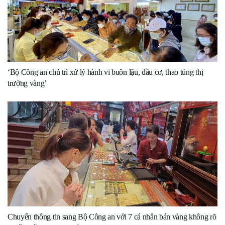
‘Bộ Công an chủ trì xử lý hành vi buôn lậu, đầu cơ, thao túng thị
trường vàng’
Chuyển thông tin sang Bộ Công an với 7 cá nhân bán vàng không rõ