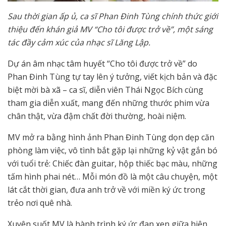
Sau thời gian ấp ủ, ca sĩ Phan Đinh Tùng chính thức giới
thiệu đến khán giả MV “Cho tôi được trở về”, một sáng
tác đầy cảm xúc của nhạc sĩ Lăng Lập.
Dự án âm nhạc tâm huyết “Cho tôi được trở về” do
Phan Đinh Tùng tự tay lên ý tưởng, viết kịch bản và đặc
biệt mời bà xã – ca sĩ, diễn viên Thái Ngọc Bích cùng
tham gia diễn xuất, mang đến những thước phim vừa
chân thật, vừa đậm chất đời thường, hoài niệm.
MV mở ra bằng hình ảnh Phan Đinh Tùng dọn dẹp căn
phòng làm việc, vô tình bắt gặp lại những kỷ vật gắn bó
với tuổi trẻ: Chiếc đàn guitar, hộp thiếc bạc màu, những
tấm hình phai nét… Mỗi món đồ là một câu chuyện, một
lát cắt thời gian, đưa anh trở về với miền ký ức trong
trẻo nơi quê nhà.
Xuyên suốt MV là hành trình ký ức đan xen giữa hiện