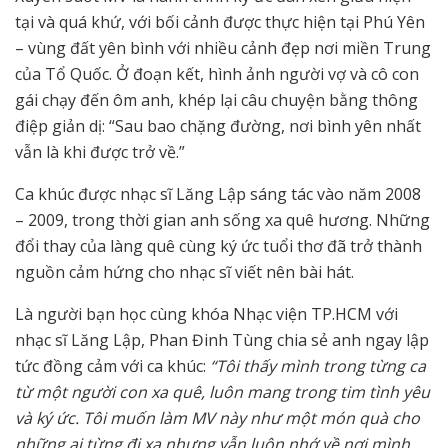
tại và quá khứ, với bối cảnh được thực hiện tại Phú Yên
– vùng đất yên bình với nhiều cảnh đẹp nơi miền Trung
của Tổ Quốc. Ở đoạn kết, hình ảnh người vợ và cô con
gái chạy đến ôm anh, khép lại câu chuyện bằng thông
điệp giản dị: “Sau bao chặng đường, nơi bình yên nhất
vẫn là khi được trở về.”
Ca khúc được nhạc sĩ Lăng Lập sáng tác vào năm 2008
– 2009, trong thời gian anh sống xa quê hương. Những
đổi thay của làng quê cùng ký ức tuổi thơ đã trở thành
nguồn cảm hứng cho nhạc sĩ viết nên bài hát.
Là người bạn học cùng khóa Nhạc viện TP.HCM với
nhạc sĩ Lăng Lập, Phan Đinh Tùng chia sẻ anh ngay lập
tức đồng cảm với ca khúc:
“Tôi thấy mình trong từng ca
từ một người con xa quê, luôn mang trong tim tình yêu
và ký ức. Tôi muốn làm MV này như một món quà cho
những ai từng đi xa nhưng vẫn luôn nhớ về nơi mình