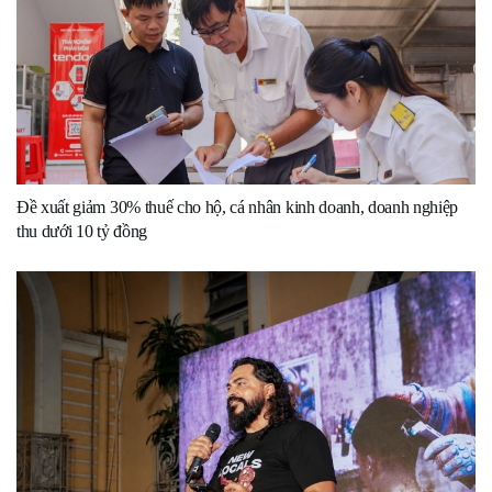
Đề xuất giảm 30% thuế cho hộ, cá nhân kinh doanh, doanh nghiệp
thu dưới 10 tỷ đồng