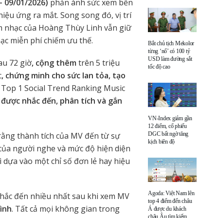
– 09/01/2026)
phản ánh sức xem bền
iệu ứng ra mắt. Song song đó, vị trí
 nhạc của Hoàng Thùy Linh vẫn giữ
ạc miễn phí chiếm ưu thế.
Bắt chủ tịch Mekolor
từng ‘nổ’ có 100 tỷ
USD làm đường sắt
au 72 giờ
, cộng thêm
trên 5 triệu
tốc độ cao
c
, chứng minh cho sức lan tỏa, tạo
t
Top 1 Social Trend Ranking Music
t được nhắc đến, phân tích và gắn
VN-Index giảm gần
12 điểm, cổ phiếu
rằng thành tích của MV đến từ sự
DGC bất ngờ tăng
kịch biên độ
của người nghe và mức độ hiện diện
 dựa vào một chỉ số đơn lẻ hay hiệu
Agoda: Việt Nam lên
hắc đến nhiều nhất sau khi xem MV
top 4 điểm đến châu
mình
. Tất cả mọi không gian trong
Á được du khách
châu Âu tìm kiếm