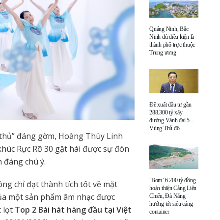
Quảng Ninh, Bắc
Ninh đủ điều kiện là
thành phố trực thuộc
Trung ương
Đề xuất đầu tư gần
288.300 tỷ xây
đường Vành đai 5 –
Vùng Thủ đô
 thủ” đáng gờm, Hoàng Thùy Linh
khúc Rực Rỡ 30 gặt hái được sự đón
h đáng chú ý.
‘Bơm’ 6.200 tỷ đồng
ng chỉ đạt thành tích tốt về mặt
hoàn thiện Cảng Liên
 của một sản phẩm âm nhạc được
Chiểu, Đà Nẵng
hướng tới siêu cảng
 lọt
Top 2 Bài hát hàng đầu tại Việt
container