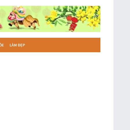
ỎE
LÀM ĐẸP