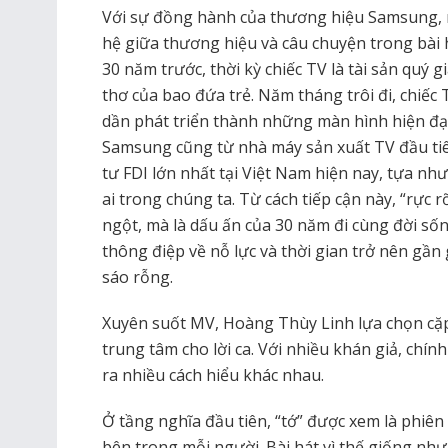
Với sự đồng hành của thương hiệu Samsung, n
hệ giữa thương hiệu và câu chuyện trong bài 
30 năm trước, thời kỳ chiếc TV là tài sản quý g
thơ của bao đứa trẻ. Năm tháng trôi đi, chiếc
dần phát triển thành những màn hình hiện đại
Samsung cũng từ nhà máy sản xuất TV đầu ti
tư FDI lớn nhất tại Việt Nam hiện nay, tựa nh
ai trong chúng ta. Từ cách tiếp cận này, “rực
ngột, mà là dấu ấn của 30 năm đi cùng đời số
thông điệp về nỗ lực và thời gian trở nên gần
sáo rỗng.
Xuyên suốt MV, Hoàng Thùy Linh lựa chọn cặp
trung tâm cho lời ca. Với nhiều khán giả, chính
ra nhiều cách hiểu khác nhau.
Ở tầng nghĩa đầu tiên, “tớ” được xem là phiên 
bên trong mỗi người. Bài hát vì thế giống như