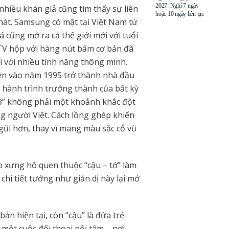
2027: Nghỉ 7 ngày
hiều khán giả cũng tìm thấy sự liên
hoặc 10 ngày liên tục
hát. Samsung có mặt tại Việt Nam từ
iá cũng mở ra cả thế giới mới với tuổi
 TV hộp với hàng nút bấm cơ bản đã
 với nhiều tính năng thông minh.
ên vào năm 1995 trở thành nhà đầu
ư hành trình trưởng thành của bất kỳ
 rỡ” không phải một khoảnh khắc đột
ng người Việt. Cách lồng ghép khiến
 gũi hơn, thay vì mang màu sắc cổ vũ
 xưng hô quen thuộc “cậu – tớ” làm
 chi tiết tưởng như giản dị này lại mở
bản hiện tại, còn “cậu” là đứa trẻ
 một cuộc đối thoại nội tâm – nơi