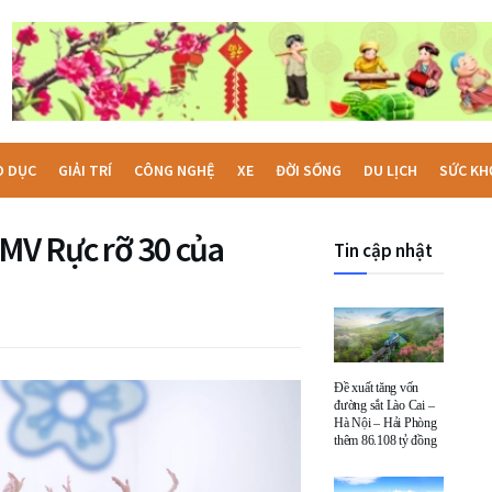
O DỤC
GIẢI TRÍ
CÔNG NGHỆ
XE
ĐỜI SỐNG
DU LỊCH
SỨC KH
 MV Rực rỡ 30 của
Tin cập nhật
Đề xuất tăng vốn
đường sắt Lào Cai –
Hà Nội – Hải Phòng
thêm 86.108 tỷ đồng