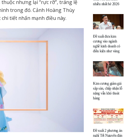
huộc nhưng lại “rực rỡ”, tráng lệ
nhiều nhất hè 2026
 mình trong đó. Cảnh Hoàng Thùy
chi tiết nhấn mạnh điều này.
Đề xuất đưa kim
cương vào ngành
nghề kinh doanh có
điều kiện như vàng
Kim cương giảm giá
sập sàn, chấp nhận lỗ
nặng vẫn khó thoát
hàng
Đề xuất 2 phương án
nghỉ Tết Nguyên đán