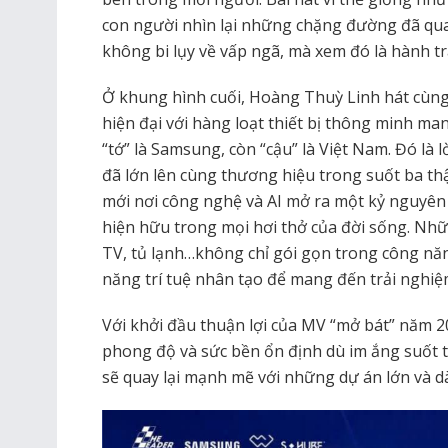
con người nhìn lại những chặng đường đã qu
không bi lụy về vấp ngã, mà xem đó là hành tra
Ở khung hình cuối, Hoàng Thuỳ Linh hát cùng
hiện đại với hàng loạt thiết bị thông minh m
“tớ” là Samsung, còn “cậu” là Việt Nam. Đó là l
đã lớn lên cùng thương hiệu trong suốt ba th
mới nơi công nghệ và AI mở ra một kỷ nguyên 
hiện hữu trong mọi hơi thở của đời sống. Nhữ
TV, tủ lạnh…không chỉ gói gọn trong công nă
năng trí tuệ nhân tạo để mang đến trải nghiệm
Với khởi đầu thuận lợi của MV “mở bát” năm 
phong độ và sức bền ổn định dù im ắng suốt th
sẽ quay lại mạnh mẽ với những dự án lớn và d