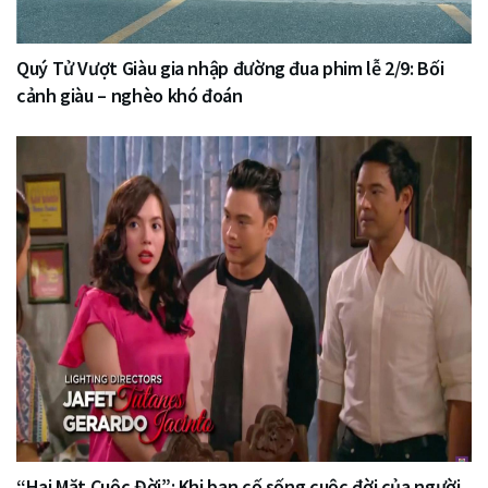
Quý Tử Vượt Giàu gia nhập đường đua phim lễ 2/9: Bối
cảnh giàu – nghèo khó đoán
“Hai Mặt Cuộc Đời”: Khi bạn cố sống cuộc đời của người