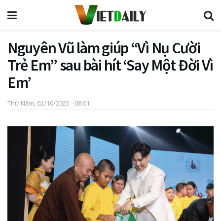
Nguyên Vũ làm giúp “Vì Nụ Cười
Trẻ Em” sau bài hít ‘Say Một Đời Vì
Em’
Thứ Năm, 02/10/2025 - 08:01