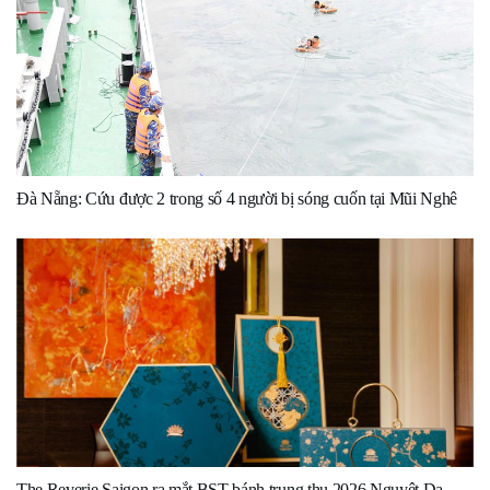
Đà Nẵng: Cứu được 2 trong số 4 người bị sóng cuốn tại Mũi Nghê
The Reverie Saigon ra mắt BST bánh trung thu 2026 Nguyệt Dạ