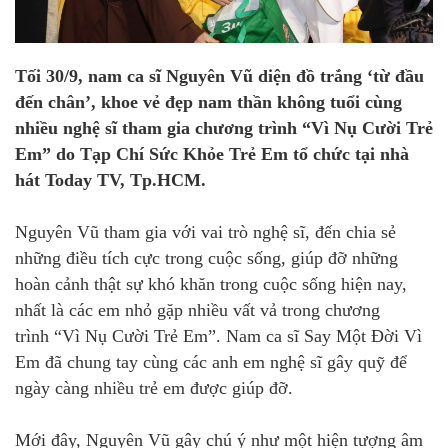
Tối 30/9, nam ca sĩ Nguyên Vũ diện đồ trắng ‘từ đầu
đến chân’, khoe vẻ đẹp nam thần không tuổi cùng
nhiều nghệ sĩ tham gia chương trình “Vì Nụ Cười Trẻ
Em” do Tạp Chí Sức Khỏe Trẻ Em tổ chức tại nhà
hát Today TV, Tp.HCM.
Nguyên Vũ tham gia với vai trò nghệ sĩ, đến chia sẻ
những điều tích cực trong cuộc sống, giúp đỡ những
hoàn cảnh thật sự khó khăn trong cuộc sống hiện nay,
nhất là các em nhỏ gặp nhiều vất vả trong chương
trình “Vì Nụ Cười Trẻ Em”. Nam ca sĩ Say Một Đời Vì
Em đã chung tay cùng các anh em nghệ sĩ gây quỹ để
ngày càng nhiều trẻ em được giúp đỡ.
Mới đây, Nguyên Vũ gây chú ý như một hiện tượng âm