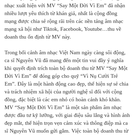
nhạc xuất hiện với MV “Say Một Đời Vì Em” đã nhận
nhiều lượt yêu thích từ khán giả, nhất là cộng đồng
mạng được chia sẻ rộng rãi trên các nền tảng âm nhạc
mạng xã hội như Tiktok, Facebook, Youtube…thu về
doanh thu ổn định từ MV này.
Trong bối cảnh âm nhạc Việt Nam ngày càng sôi động,
ca sĩ Nguyên Vũ đã mang đến một tin vui đầy ý nghĩa
khi quyết định trích toàn bộ doanh thu từ MV “Say Một
Đời Vì Em” để đóng góp cho quỹ “Vì Nụ Cười Trẻ
Em”. Đây là một hành động cao đẹp, thể hiện sự sẻ chia
và trách nhiệm xã hội của người nghệ sĩ đối với cộng
đồng, đặc biệt là các em nhỏ có hoàn cảnh khó khăn.
MV “Say Một Đời Vì Em” là một sản phẩm âm nhạc
được đầu tư kỹ lưỡng, với giai điệu sâu lắng và hình ảnh
đẹp mắt, thể hiện trọn vẹn cảm xúc và thông điệp mà ca
sĩ Nguyên Vũ muốn gửi gắm. Việc toàn bộ doanh thu từ