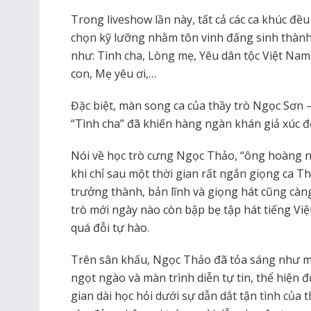
Trong liveshow lần này, tất cả các ca khúc đề
chọn kỹ lưỡng nhằm tôn vinh đấng sinh thành.
như: Tình cha, Lòng mẹ, Yêu dân tộc Việt Nam
con, Mẹ yêu ơi,…
Đặc biệt, màn song ca của thầy trò Ngọc Sơn 
“Tình cha” đã khiến hàng ngàn khán giả xúc 
Nói về học trò cưng Ngọc Thảo, “ông hoàng n
khi chỉ sau một thời gian rất ngắn giọng ca 
trưởng thành, bản lĩnh và giọng hát cũng càng
trò mới ngày nào còn bập bẹ tập hát tiếng Việ
quá đỗi tự hào.
Trên sân khấu, Ngọc Thảo đã tỏa sáng như mộ
ngọt ngào và màn trình diễn tự tin, thể hiện đ
gian dài học hỏi dưới sự dẫn dắt tận tình của