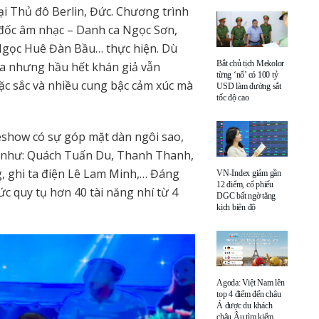
ại Thủ đô Berlin, Đức. Chương trình
đốc âm nhạc – Danh ca Ngọc Sơn,
Ngọc Huê Đàn Bầu… thực hiện. Dù
Bắt chủ tịch Mekolor
ya nhưng hầu hết khán giả vẫn
từng ‘nổ’ có 100 tỷ
đặc sắc và nhiều cung bậc cảm xúc mà
USD làm đường sắt
tốc độ cao
eshow có sự góp mặt dàn ngôi sao,
ay như: Quách Tuấn Du, Thanh Thanh,
g, ghi ta điện Lê Lam Minh,… Đáng
VN-Index giảm gần
12 điểm, cổ phiếu
ức quy tụ hơn 40 tài năng nhí từ 4
DGC bất ngờ tăng
kịch biên độ
Agoda: Việt Nam lên
top 4 điểm đến châu
Á được du khách
châu Âu tìm kiếm