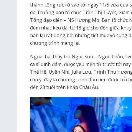
thành công rực rỡ vào tối ngày 11/5 vừa qua t
do Trưởng ban tổ chức Trần Thị Tuyết, Giám 
Tổng đạo diễn – NS Hương Mơ, Ban tổ chức 
đêm nhạc kéo dài từ 18 giờ cho đến giữa khu
nán lại rất đông bởi những tiết mục vô cùng 
chương trình mang lại.
Ngoài hai thầy trò Ngọc Sơn – Ngọc Thảo, liv
ca sĩ đình đám, được yêu mến từ trước tới n
Thế Hệ, Uyên Nhi, Julie Lưu, Trịnh Thu Hươn
chú ý, đây là chương trình đầu tiên được tổ ch
đến 23 tuổi trên khắp Châu Âu.