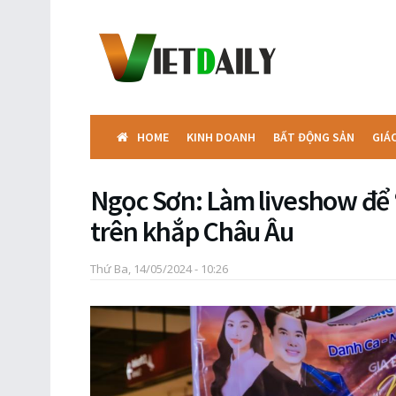
HOME
KINH DOANH
BẤT ĐỘNG SẢN
GIÁ
Ngọc Sơn: Làm liveshow để 
trên khắp Châu Âu
Thứ Ba, 14/05/2024 - 10:26