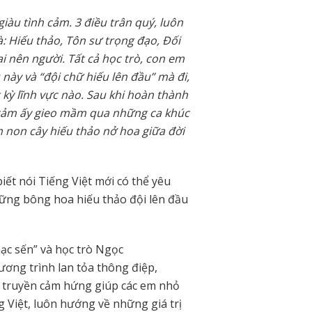
iàu tình cảm. 3 điều trân quý, luôn
: Hiếu thảo, Tôn sư trọng đạo, Đối
i nên người.
Tất cả học trò, con em
này và “đội chữ hiếu lên đầu” mà đi,
kỳ lĩnh vực nào.
Sau khi hoàn thành
 cảm ấy gieo mầm qua những ca khúc
 non cây hiếu thảo nở hoa giữa đời
iết nói Tiếng Việt mới có thể yêu
hững bông hoa hiếu thảo đội lên đầu
ạc sến” và học trò Ngọc
ơng trình lan tỏa thông điệp,
n, truyền cảm hứng giúp các em nhỏ
 Việt, luôn hướng về những giá trị