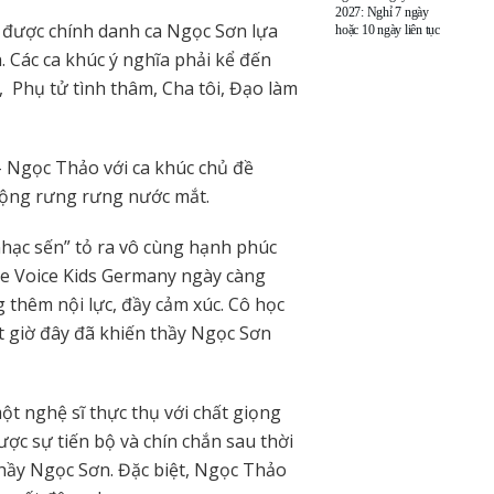
2027: Nghỉ 7 ngày
u được chính danh ca Ngọc Sơn lựa
hoặc 10 ngày liên tục
 Các ca khúc ý nghĩa phải kể đến
, Phụ tử tình thâm, Cha tôi, Đạo làm
– Ngọc Thảo với ca khúc chủ đề
động rưng rưng nước mắt.
hạc sến” tỏ ra vô cùng hạnh phúc
The Voice Kids Germany ngày càng
 thêm nội lực, đầy cảm xúc. Cô học
t giờ đây đã khiến thầy Ngọc Sơn
t nghệ sĩ thực thụ với chất giọng
ược sự tiến bộ và chín chắn sau thời
 thầy Ngọc Sơn. Đặc biệt, Ngọc Thảo