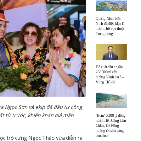
Quảng Ninh, Bắc
Ninh đủ điều kiện là
thành phố trực thuộc
Trung ương
Đề xuất đầu tư gần
288.300 tỷ xây
đường Vành đai 5 –
Vùng Thủ đô
ca Ngọc Sơn và ekip đã
đầu tư công
t từ trước,
khiến khán giả
mãn
‘Bơm’ 6.200 tỷ đồng
hoàn thiện Cảng Liên
Chiểu, Đà Nẵng
hướng tới siêu cảng
container
ọc trò cưng Ngọc Thảo vừa diễn ra