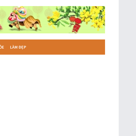
ỎE
LÀM ĐẸP