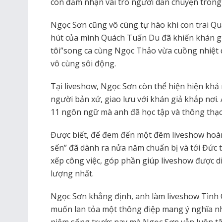
còn đảm nhận vai trò người dẫn chuyện trong
Ngọc Sơn cũng vô cùng tự hào khi con trai Q
hút của mình Quách Tuấn Du đã khiến khán gi
tôi”song ca cùng Ngọc Thảo vừa cuồng nhiệt
vô cùng sôi động.
Tại liveshow, Ngọc Sơn còn thể hiện hiện khả
người bản xứ, giao lưu với khán giả khắp nơi.
11 ngôn ngữ mà anh đã học tập và thông thạ
Được biết, để đem đến một đêm liveshow hoà
sến” đã dành ra nửa năm chuẩn bị và tới Đức t
xếp công việc, góp phần giúp liveshow được di
lượng nhất.
Ngọc Sơn khẳng định, anh làm liveshow Tình 
muốn lan tỏa một thông điệp mang ý nghĩa n