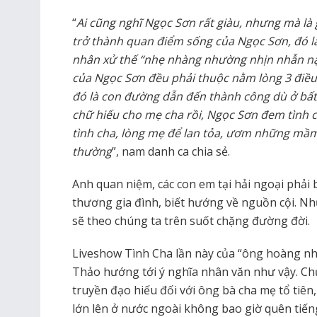
“
Ai cũng nghĩ Ngọc Sơn rất giàu, nhưng mà là g
trở thành quan điểm sống của Ngọc Sơn, đó là
nhân xử thế “nhẹ nhàng nhường nhịn nhẫn nạ
của Ngọc Sơn đều phải thuộc nằm lòng 3 điều 
đó là con đường dẫn đến thành công dù ở bất 
chữ hiếu cho mẹ cha rồi, Ngọc Sơn đem tình
tình cha, lòng mẹ để lan tỏa, ươm những mầm
thường
”, nam danh ca chia sẻ.
Anh quan niệm, các con em tại hải ngoại phải b
thương gia đình, biết hướng về nguồn cội. N
sẽ theo chúng ta trên suốt chặng đường đời.
Liveshow Tình Cha lần này của “ông hoàng nh
Thảo hướng tới ý nghĩa nhân văn như vậy. Chư
truyền đạo hiếu đối với ông bà cha mẹ tổ tiê
lớn lên ở nước ngoài không bao giờ quên tiếng