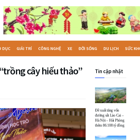
O DỤC
GIẢI TRÍ
CÔNG NGHỆ
XE
ĐỜI SỐNG
DU LỊCH
SỨC KH
“trồng cây hiếu thảo”
Tin cập nhật
Đề xuất tăng vốn
đường sắt Lào Cai –
Hà Nội – Hải Phòng
thêm 86.108 tỷ đồng