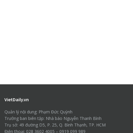
VietDaily.vn
Quản lý nội dung: Phạm Đức Quỳnh
Trưởng ban biên tập: Nhà báo Nguyễn Thanh Bình
Trụ sở: 49 đường D5, P. 25, Q. Bình Thạnh, TP. HCM
Điện thoại: 028 3602 4005 – 0919 099 989