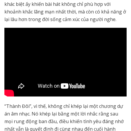
khác biệt ấy khiến bài hát không chỉ phù hợp với
khoảnh khắc lãng mạn nhất thời, mà còn có khả năng ở
lại lâu hơn trong đời sống cảm xúc của người nghe.
“Thành Đôi”, vì thế, không chỉ khép lại một chương dự
án âm nhạc. Nó khép lại bằng một lời nhắc rằng sau
mọi rung động ban đầu, điều khiến tình yêu đáng nhớ
nhất vẫn là quyết định đi cùng nhau đến cuối hành