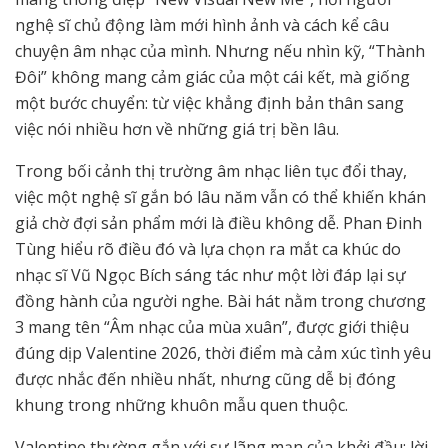
nghệ sĩ chủ động làm mới hình ảnh và cách kể câu
chuyện âm nhạc của mình. Nhưng nếu nhìn kỹ, “Thành
Đôi” không mang cảm giác của một cái kết, mà giống
một bước chuyển: từ việc khẳng định bản thân sang
việc nói nhiều hơn về những giá trị bền lâu.
Trong bối cảnh thị trường âm nhạc liên tục đổi thay,
việc một nghệ sĩ gắn bó lâu năm vẫn có thể khiến khán
giả chờ đợi sản phẩm mới là điều không dễ. Phan Đinh
Tùng hiểu rõ điều đó và lựa chọn ra mắt ca khúc do
nhạc sĩ Vũ Ngọc Bích sáng tác như một lời đáp lại sự
đồng hành của người nghe. Bài hát nằm trong chương
3 mang tên “Âm nhạc của mùa xuân”, được giới thiệu
đúng dịp Valentine 2026, thời điểm mà cảm xúc tình yêu
được nhắc đến nhiều nhất, nhưng cũng dễ bị đóng
khung trong những khuôn mẫu quen thuộc.
Valentine thường gắn với sự lãng mạn của khởi đầu: lời