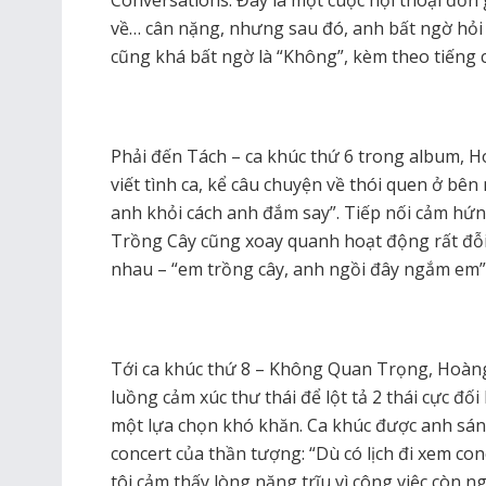
về… cân nặng, nhưng sau đó, anh bất ngờ hỏi “
cũng khá bất ngờ là “Không”, kèm theo tiếng c
Phải đến Tách – ca khúc thứ 6 trong album, H
viết tình ca, kể câu chuyện về thói quen ở bê
anh khỏi cách anh đắm say”. Tiếp nối cảm hứn
Trồng Cây cũng xoay quanh hoạt động rất đỗi 
nhau – “em trồng cây, anh ngồi đây ngắm em”
Tới ca khúc thứ 8 – Không Quan Trọng, Hoàng
luồng cảm xúc thư thái để lột tả 2 thái cực đố
một lựa chọn khó khăn. Ca khúc được anh sáng
concert của thần tượng: “Dù có lịch đi xem co
tôi cảm thấy lòng nặng trĩu vì công việc còn 