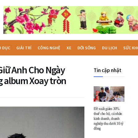
O DỤC
GIẢI TRÍ
CÔNG NGHỆ
XE
ĐỜI SỐNG
DU LỊCH
SỨC KH
Giữ Anh Cho Ngày
Tin cập nhật
g album Xoay tròn
Đề xuất giảm 30%
thuế cho hộ, cá nhân
kinh doanh, doanh
nghiệp thu dưới 10 tỷ
đồng