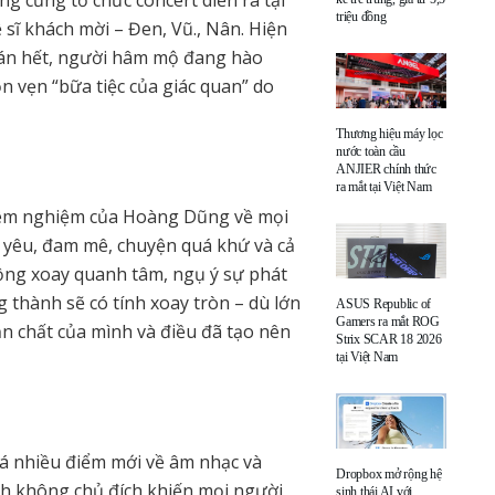
triệu đồng
 sĩ khách mời – Đen, Vũ., Nân. Hiện
 bán hết, người hâm mộ đang hào
 vẹn “bữa tiệc của giác quan” do
Thương hiệu máy lọc
nước toàn cầu
ANJIER chính thức
ra mắt tại Việt Nam
iêm nghiệm của Hoàng Dũng về mọi
h yêu, đam mê, chuyện quá khứ và cả
động xoay quanh tâm, ngụ ý sự phát
g thành sẽ có tính xoay tròn – dù lớn
ASUS Republic of
Gamers ra mắt ROG
n chất của mình và điều đã tạo nên
Strix SCAR 18 2026
tại Việt Nam
 nhiều điểm mới về âm nhạc và
Dropbox mở rộng hệ
nh không chủ đích khiến mọi người
sinh thái AI với