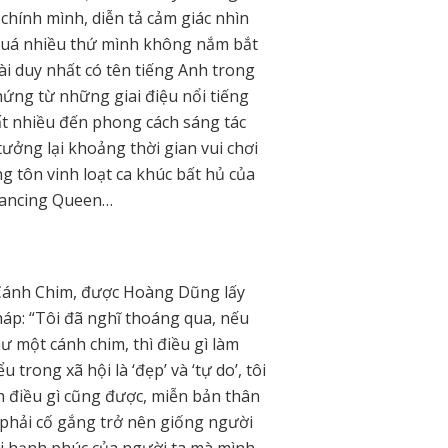
chính mình, diễn tả cảm giác nhìn
 quá nhiều thứ mình không nắm bắt
ài duy nhất có tên tiếng Anh trong
ng từ những giai điệu nổi tiếng
t nhiều đến phong cách sáng tác
ưởng lại khoảng thời gian vui chơi
g tôn vinh loạt ca khúc bất hủ của
Dancing Queen…
 Cánh Chim, được Hoàng Dũng lấy
áp: “Tôi đã nghĩ thoáng qua, nếu
ư một cánh chim, thì điều gì làm
trong xã hội là ‘đẹp’ và ‘tự do’, tôi
h điều gì cũng được, miễn bản thân
 phải cố gắng trở nên giống người
ái hạnh phúc của người ta mà mình