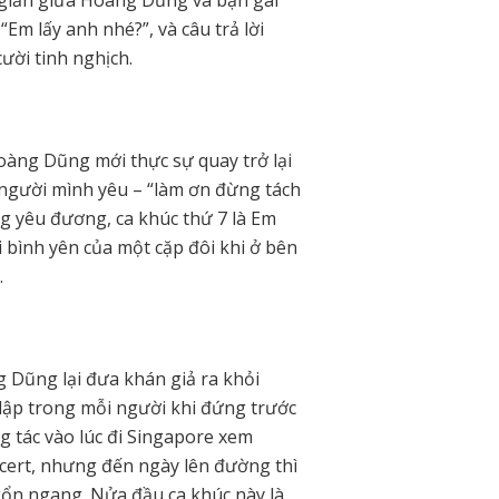
Em lấy anh nhé?”, và câu trả lời
ười tinh nghịch.
oàng Dũng mới thực sự quay trở lại
n người mình yêu – “làm ơn đừng tách
g yêu đương, ca khúc thứ 7 là Em
bình yên của một cặp đôi khi ở bên
.
 Dũng lại đưa khán giả ra khỏi
i lập trong mỗi người khi đứng trước
 tác vào lúc đi Singapore xem
ncert, nhưng đến ngày lên đường thì
ngổn ngang. Nửa đầu ca khúc này là