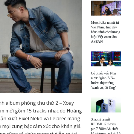
Moonfolks ra mắt tại
Việt Nam, thúc đẩy
hành trình các thương
hiệu Việt vươn tầm
ASEAN
Cổ phiếu vốn Nhà
nước ‘gánh’ VN-
Index, thị trường
‘xanh vỏ, đỏ lòng’
nh album phòng thu thứ 2 – Xoay
m mới gồm 15 tracks nhạc do Hoàng
sản xuất Pixel Neko và Lelarec mang
Xiaomi ra mắt
REDMI 17 Series,
 mọi cung bậc cảm xúc cho khán giả.
pin 7.500mAh, thiết
 cũng tổ chức concert diễn ra tại
kế trẻ trung, giá từ 5,5