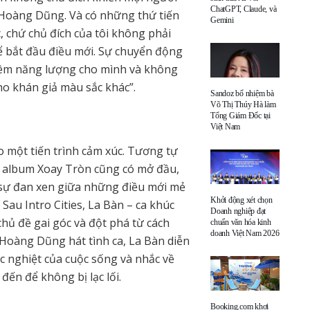
ChatGPT, Claude, và
 Hoàng Dũng. Và có những thứ tiến
Gemini
, chứ chủ đích của tôi không phải
 bắt đầu điều mới. Sự chuyển động
p thêm năng lượng cho mình và không
ho khán giả màu sắc khác”.
Sandoz bổ nhiệm bà
Võ Thị Thúy Hà làm
Tổng Giám Đốc tại
Việt Nam
 một tiến trình cảm xúc. Tương tự
 album Xoay Tròn cũng có mở đầu,
ó sự đan xen giữa những điều mới mẻ
Khởi động xét chọn
Sau Intro Cities, La Bàn – ca khúc
Doanh nghiệp đạt
ủ đề gai góc và đột phá từ cách
chuẩn văn hóa kinh
doanh Việt Nam 2026
h Hoàng Dũng hát tình ca, La Bàn diễn
c nghiệt của cuộc sống và nhắc về
ến để không bị lạc lối.
Booking.com khơi