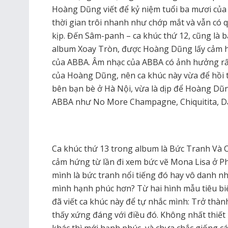
Hoàng Dũng viết để kỷ niệm tuổi ba mươi của 
thời gian trôi nhanh như chớp mắt và vẫn có
kịp. Đến Sâm-panh – ca khúc thứ 12, cũng là b
album Xoay Tròn, được Hoàng Dũng lấy cảm hứ
của ABBA. Âm nhạc của ABBA có ảnh hưởng rấ
của Hoàng Dũng, nên ca khúc này vừa để hồi t
bên bạn bè ở Hà Nội, vừa là dịp để Hoàng Dũn
ABBA như No More Champagne, Chiquitita, 
Ca khúc thứ 13 trong album là Bức Tranh Và
cảm hứng từ lần đi xem bức vẽ Mona Lisa ở Ph
mình là bức tranh nổi tiếng đó hay vô danh nh
mình hạnh phúc hơn? Từ hai hình mẫu tiêu biểu 
đã viết ca khúc này để tự nhắc mình: Trở thàn
thấy xứng đáng với điều đó. Không nhất thiết
khác thì mới hạnh phúc, và chưa chắc giống c