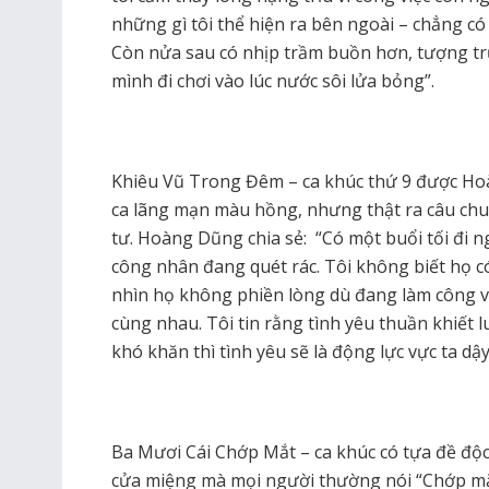
những gì tôi thể hiện ra bên ngoài – chẳng có gì
Còn nửa sau có nhịp trầm buồn hơn, tượng trư
mình đi chơi vào lúc nước sôi lửa bỏng”.
Khiêu Vũ Trong Đêm – ca khúc thứ 9 được Ho
ca lãng mạn màu hồng, nhưng thật ra câu chuy
tư. Hoàng Dũng chia sẻ: “Có một buổi tối đi n
công nhân đang quét rác. Tôi không biết họ 
nhìn họ không phiền lòng dù đang làm công việ
cùng nhau. Tôi tin rằng tình yêu thuần khiết l
khó khăn thì tình yêu sẽ là động lực vực ta dậy
Ba Mươi Cái Chớp Mắt – ca khúc có tựa đề độc
cửa miệng mà mọi người thường nói “Chớp mắt