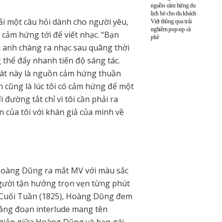
nguồn cảm hứng du
lịch hè cho du khách
i một câu hỏi dành cho người yêu,
Việt thông qua trải
nghiệm pop-up cà
 cảm hứng tới để viết nhạc. “Bạn
phê
c anh chàng ra nhạc sau quãng thời
thể đẩy nhanh tiến độ sáng tác.
hát này là nguồn cảm hứng thuần
ến cũng là lúc tôi có cảm hứng để một
 đường tắt chỉ vì tôi cần phải ra
 của tôi với khán giả của mình về
 Hoàng Dũng ra mắt MV với màu sắc
người tận hưởng trọn vẹn từng phút
au Cuối Tuần (1825), Hoàng Dũng đem
ằng đoạn interlude mang tên
 giản giữa Hoàng Dũng và bạn gái