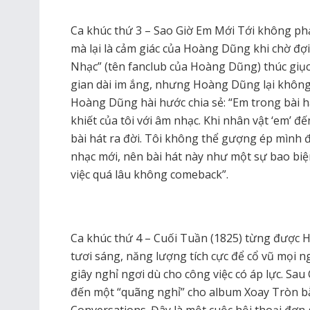
Ca khúc thứ 3 – Sao Giờ Em Mới Tới không phả
mà lại là cảm giác của Hoàng Dũng khi chờ đợi
Nhạc” (tên fanclub của Hoàng Dũng) thúc giụ
gian dài im ắng, nhưng Hoàng Dũng lại không 
Hoàng Dũng hài hước chia sẻ: “Em trong bài 
khiết của tôi với âm nhạc. Khi nhân vật ‘em’ đ
bài hát ra đời. Tôi không thể gượng ép mình đi
nhạc mới, nên bài hát này như một sự bao biện
việc quá lâu không comeback”.
Ca khúc thứ 4 – Cuối Tuần (1825) từng được
tươi sáng, năng lượng tích cực để cổ vũ mọi 
giây nghỉ ngơi dù cho công việc có áp lực. S
đến một “quãng nghỉ” cho album Xoay Tròn b
Conversations. Đây là một cuộc hội thoại đơn