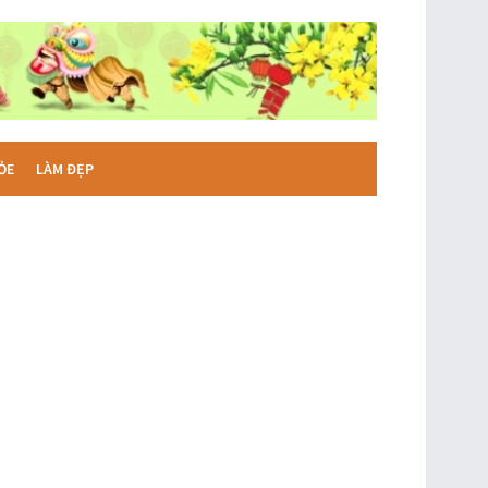
ỎE
LÀM ĐẸP