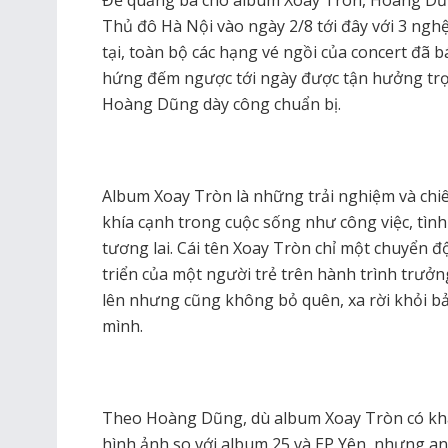
Thủ đô Hà Nội vào ngày 2/8 tới đây với 3 nghệ
tại, toàn bộ các hạng vé ngồi của concert đã
hứng đếm ngược tới ngày được tận hưởng trọn
Hoàng Dũng dày công chuẩn bị.
Album Xoay Tròn là những trải nghiệm và ch
khía cạnh trong cuộc sống như công việc, tìn
tương lai. Cái tên Xoay Tròn chỉ một chuyển 
triển của một người trẻ trên hành trình trưởn
lên nhưng cũng không bỏ quên, xa rời khỏi bả
mình.
Theo Hoàng Dũng, dù album Xoay Tròn có khá
hình ảnh so với album 25 và EP Yên, nhưng a