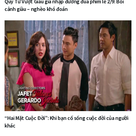
Quý Tử Vượt Giàu gia nhập đường đua phim lễ 2/9: Bối
cảnh giàu – nghèo khó đoán
“Hai Mặt Cuộc Đời”: Khi bạn cố sống cuộc đời của người
khác