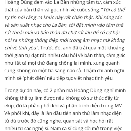
Hoàng Dũng đem vào La Bàn những tâm tư, cảm xúc
thật của bản thân và góc nhìn về cuộc sống. “
Tôi có thể
tự tin nói rằng ca khúc này rất chân thật. Khi sáng tác
và sản xuất nhạc cho La Bàn, tôi đặt mình vào tâm thế
rất thoải mái và bản thân đã chờ rất lâu để có cơ hội
nói ra những thông điệp mới trong âm nhạc mà không
chỉ về tình yêu”.
Trước đó, anh đã trải qua một khoảng
thời gian tự đặt rất nhiều câu hỏi về bản thân, cảm giác
như tất cả mọi thứ đang chống lại mình, xung quanh
cũng không có một tia sáng nào cả. Thậm chí anh nghĩ
mình sẽ ‘phát điên’ nếu tiếp tục viết nhạc tình yêu.
Trong dự án này, có 2 phần mà Hoàng Dũng nghĩ mình
không thể tự làm được nếu không có sự thúc đẩy từ
ekip, đó là phần phối khí và phần trình diễn trong MV.
Về phối khí, đây là lần đầu tiên anh thử làm nhạc điện
tử dù trước đó cũng nghe, quan sát và học hỏi rất
nhiều từ các nghệ sĩ. Nam ca sĩ cũng cởi mở trong việc