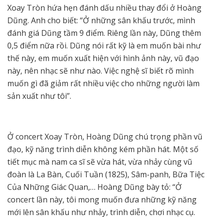
Xoay Tròn hứa hẹn đánh dấu nhiều thay đổi ở Hoàng
Dũng. Anh cho biết: “Ở những sân khấu trước, mình
đánh giá Dũng tầm 9 điểm. Riêng lần này, Dũng thêm
0,5 điểm nữa rồi. Dũng nói rất kỹ là em muốn bài như
thế này, em muốn xuất hiện với hình ảnh này, vũ đạo
này, nên nhạc sẽ như nào. Việc nghệ sĩ biết rõ mình
muốn gì đã giảm rất nhiều việc cho những người làm
sản xuất như tôi”.
Ở concert Xoay Tròn, Hoàng Dũng chú trọng phần vũ
đạo, kỹ năng trình diễn không kém phần hát. Một số
tiết mục mà nam ca sĩ sẽ vừa hát, vừa nhảy cùng vũ
đoàn là La Bàn, Cuối Tuần (1825), Sâm-panh, Bữa Tiệc
Của Những Giác Quan,… Hoàng Dũng bày tỏ: “Ở
concert lần này, tôi mong muốn đưa những kỹ năng
mới lên sân khấu như nhảy, trình diễn, chơi nhạc cụ.