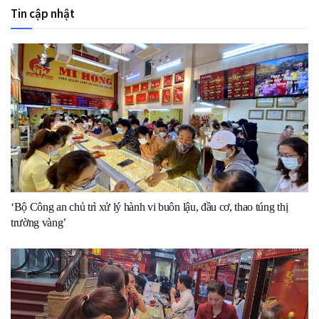
Tin cập nhật
‘Bộ Công an chủ trì xử lý hành vi buôn lậu, đầu cơ, thao túng thị
trường vàng’