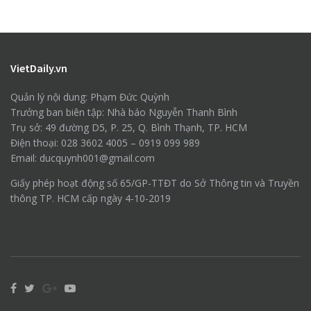
VietDaily.vn
Quản lý nội dung: Phạm Đức Quỳnh
Trưởng ban biên tập: Nhà báo Nguyễn Thanh Bình
Trụ sở: 49 đường D5, P. 25, Q. Bình Thạnh, TP. HCM
Điện thoại: 028 3602 4005 – 0919 099 989
Email: ducquynh001@gmail.com
Giấy phép hoạt động số 65/GP-TTĐT do Sở Thông tin và Truyền
thông TP. HCM cấp ngày 4-10-2019