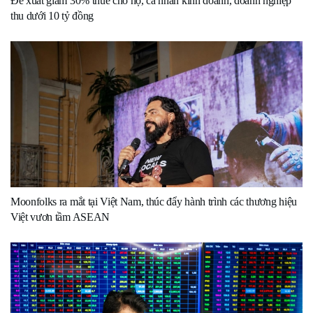
Đề xuất giảm 30% thuế cho hộ, cá nhân kinh doanh, doanh nghiệp
thu dưới 10 tỷ đồng
Moonfolks ra mắt tại Việt Nam, thúc đẩy hành trình các thương hiệu
Việt vươn tầm ASEAN