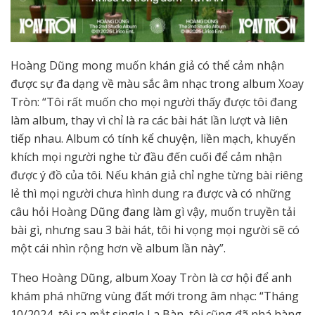
Hoàng Dũng mong muốn khán giả có thể cảm nhận
được sự đa dạng về màu sắc âm nhạc trong album Xoay
Tròn: “Tôi rất muốn cho mọi người thấy được tôi đang
làm album, thay vì chỉ là ra các bài hát lần lượt và liên
tiếp nhau. Album có tính kể chuyện, liền mạch, khuyến
khích mọi người nghe từ đầu đến cuối để cảm nhận
được ý đồ của tôi. Nếu khán giả chỉ nghe từng bài riêng
lẻ thì mọi người chưa hình dung ra được và có những
câu hỏi Hoàng Dũng đang làm gì vậy, muốn truyền tải
bài gì, nhưng sau 3 bài hát, tôi hi vọng mọi người sẽ có
một cái nhìn rộng hơn về album lần này”.
Theo Hoàng Dũng, album Xoay Tròn là cơ hội để anh
khám phá những vùng đất mới trong âm nhạc: “Tháng
10/2024, tôi ra mắt single La Bàn, tôi cũng đã nhá hàng