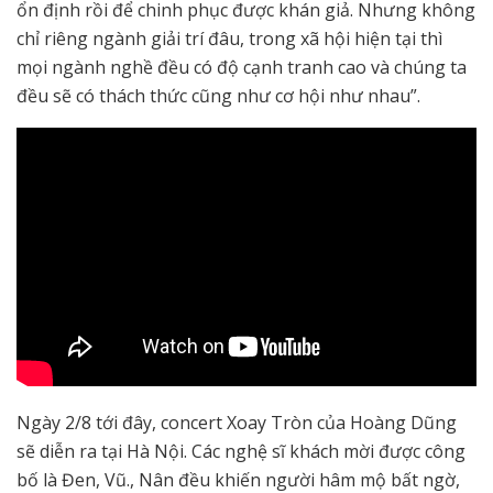
ổn định rồi để chinh phục được khán giả. Nhưng không
chỉ riêng ngành giải trí đâu, trong xã hội hiện tại thì
mọi ngành nghề đều có độ cạnh tranh cao và chúng ta
đều sẽ có thách thức cũng như cơ hội như nhau”.
Ngày 2/8 tới đây, concert Xoay Tròn của Hoàng Dũng
sẽ diễn ra tại Hà Nội. Các nghệ sĩ khách mời được công
bố là Đen, Vũ., Nân đều khiến người hâm mộ bất ngờ,