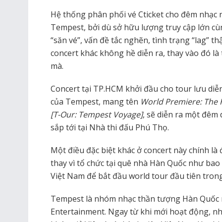
Hệ thống phân phối vé Cticket cho đêm nhạc n
Tempest, bởi dù sở hữu lượng truy cập lớn cù
“săn vé”, vấn đề tắc nghẽn, tình trạng “lag” t
concert khác không hề diễn ra, thay vào đó l
mà.
Concert tại TP.HCM khởi đầu cho tour lưu diễ
của Tempest, mang tên
World Premiere: The F
[T-Our: Tempest Voyage]
, sẽ diễn ra một đêm 
sắp tới tại Nhà thi đấu Phú Thọ.
Một điều đặc biệt khác ở concert này chính là 
thay vì tổ chức tại quê nhà Hàn Quốc như ba
Việt Nam để bắt đầu world tour đầu tiên tron
Tempest là nhóm nhạc thần tượng Hàn Quốc 
Entertainment. Ngay từ khi mới hoạt động, nh