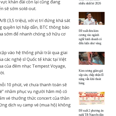
 vực khán đài còn lại cũng đang
nhiều nhất hè 2026
ến sẽ sớm sold-out.
/B (3,5 triệu), với vị trí đứng khá sát
ng quyền lợi hấp dẫn, BTC thông báo
Đề xuất đưa kim
ua sớm để nhanh chóng sở hữu cơ
cương vào ngành
nghề kinh doanh có
điều kiện như vàng
cập vào hệ thống phải trải qua giai
 các nghệ sĩ Quốc tế khác tại Việt
ua của đêm nhạc Tempest Voyage,
Kim cương giảm giá
ời.
sập sàn, chấp nhận lỗ
nặng vẫn khó thoát
hàng
mỗi 10 phút, vé chưa thanh toán sẽ
 vé” nhằm phục vụ người hâm mộ có
tấm vé thưởng thức concert của thần
hững dịch vụ camp vé (mua hộ) không
Đề xuất 2 phương án
nghỉ Tết Nguyên đán