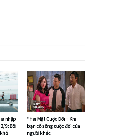
gia nhập
“Hai Mặt Cuộc Đời”: Khi
2/9: Bối
bạn cố sống cuộc đời của
 khó
người khác