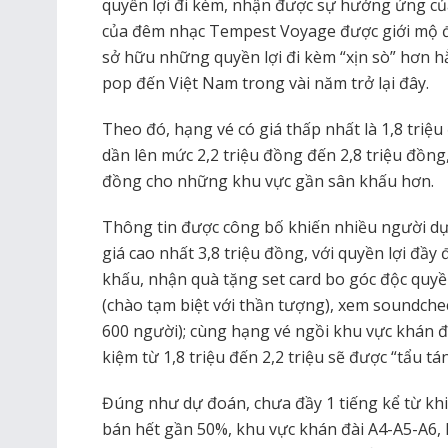
quyền lợi đi kèm, nhận được sự hưởng ứng của
của đêm nhạc Tempest Voyage được giới mộ điệ
sở hữu những quyền lợi đi kèm “xịn sò” hơn hẳ
pop đến Việt Nam trong vài năm trở lại đây.
Theo đó, hạng vé có giá thấp nhất là 1,8 triệ
dần lên mức 2,2 triệu đồng đến 2,8 triệu đồng, 
đồng cho những khu vực gần sân khấu hơn.
Thông tin được công bố khiến nhiều người d
giá cao nhất 3,8 triệu đồng, với quyền lợi đầ
khấu, nhận quà tặng set card bo góc độc quy
(chào tạm biệt với thần tượng), xem soundch
600 người); cùng hạng vé ngồi khu vực khán đà
kiệm từ 1,8 triệu đến 2,2 triệu sẽ được “tẩu 
Đúng như dự đoán, chưa đầy 1 tiếng kể từ kh
bán hết gần 50%, khu vực khán đài A4-A5-A6, 