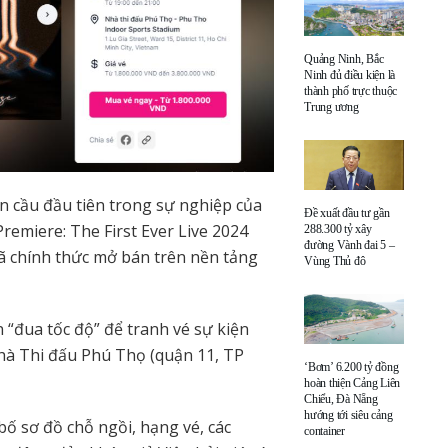
Quảng Ninh, Bắc
Ninh đủ điều kiện là
thành phố trực thuộc
Trung ương
àn cầu đầu tiên trong sự nghiệp của
Đề xuất đầu tư gần
emiere: The First Ever Live 2024
288.300 tỷ xây
đường Vành đai 5 –
ã chính thức mở bán trên nền tảng
Vùng Thủ đô
đua tốc độ” để tranh vé sự kiện
Nhà Thi đấu Phú Thọ (quận 11, TP
‘Bơm’ 6.200 tỷ đồng
hoàn thiện Cảng Liên
Chiểu, Đà Nẵng
hướng tới siêu cảng
bố sơ đồ chỗ ngồi, hạng vé, các
container