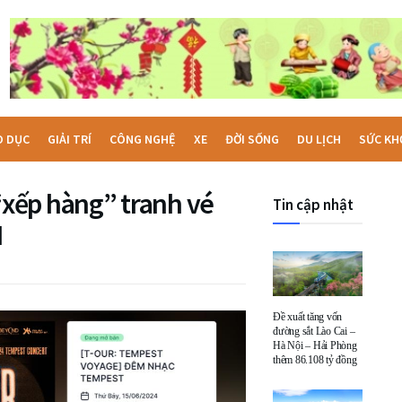
O DỤC
GIẢI TRÍ
CÔNG NGHỆ
XE
ĐỜI SỐNG
DU LỊCH
SỨC KH
xếp hàng” tranh vé
Tin cập nhật
M
Đề xuất tăng vốn
đường sắt Lào Cai –
Hà Nội – Hải Phòng
thêm 86.108 tỷ đồng