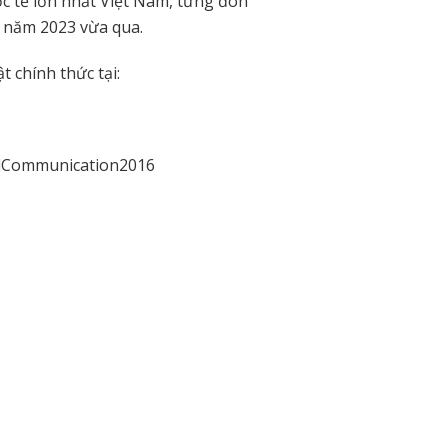
ốc tế lớn nhất Việt Nam, từng đón
g năm 2023 vừa qua.
 chính thức tại:
ndCommunication2016