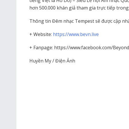
tiếng Việt là Hò Dô) – Siêu Lễ hội Âm nhạc Qu
hơn 500.000 khán giả tham gia trực tiếp tron
Thông tin Đêm nhạc Tempest sẽ được cập nhật
+ Website:
https://www.bevn.live
+ Fanpage: https://www.facebook.com/Beyo
Huyền My / Điện Ảnh