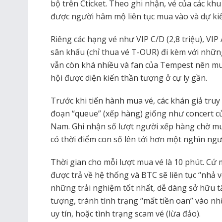
bộ trên Cticket. Theo ghi nhận, vé của các khu
được người hâm mộ liên tục mua vào và dự ki
Riêng các hạng vé như VIP C/D (2,8 triệu), VIP A
sân khấu (chỉ thua vé T-OUR) đi kèm với nhữ
vẫn còn khá nhiều và fan của Tempest nên m
hội được diện kiến thần tượng ở cự ly gần.
Trước khi tiến hành mua vé, các khán giả truy 
đoạn “queue” (xếp hàng) giống như concert của
Nam. Ghi nhận số lượt người xếp hàng chờ m
có thời điểm con số lên tới hơn một nghìn ngư
Thời gian cho mỗi lượt mua vé là 10 phút. Cứ 
được trả về hệ thống và BTC sẽ liên tục “nhả
những trải nghiệm tốt nhất, dễ dàng sở hữu 
tượng, tránh tình trạng “mất tiền oan” vào n
uy tín, hoặc tình trạng scam vé (lừa đảo).