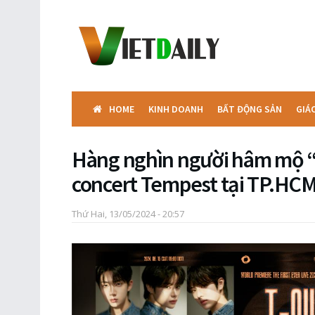
HOME
KINH DOANH
BẤT ĐỘNG SẢN
GIÁ
Hàng nghìn người hâm mộ “
concert Tempest tại TP.HC
Thứ Hai, 13/05/2024 - 20:57