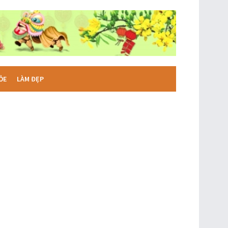
ỎE
LÀM ĐẸP