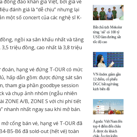
 đông đảo khán giả Việt, bởi giá vé
u đánh giá là “dễ chịu” nhưng lại
n một số concert của các nghệ sĩ K-
Bắt chủ tịch Mekolor
từng ‘nổ’ có 100 tỷ
USD làm đường sắt
u đồng, ngồi xa sân khấu nhất và tăng
tốc độ cao
3,5 triệu đồng, cao nhất là 3,8 triệu
ự đoán, hạng vé đứng T-OUR có mức
VN-Index giảm gần
y đủ, hấp dẫn gồm: được đứng sát sân
12 điểm, cổ phiếu
DGC bất ngờ tăng
ền, tham gia phần goodbye session
kịch biên độ
eck và chụp ảnh nhóm (ngẫu nhiên
i ZONE A/B, ZONE S với chi phí tiết
tán” nhanh nhất ngay sau khi mở bán.
Agoda: Việt Nam lên
i mở cổng bán vé, hạng vé T-OUR đã
top 4 điểm đến châu
B4-B5-B6 đã sold-out (hết vé) toàn
Á được du khách
châu Âu tìm kiếm