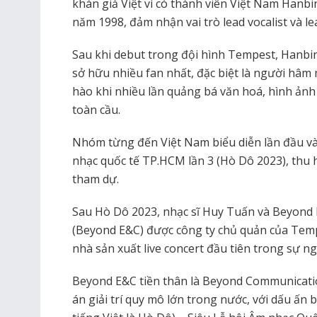
khán giả Việt vì có thành viên Việt Nam Hanb
năm 1998, đảm nhận vai trò lead vocalist và l
Sau khi debut trong đội hình Tempest, Hanbi
sở hữu nhiều fan nhất, đặc biệt là người hâm m
hào khi nhiều lần quảng bá văn hoá, hình ản
toàn cầu.
Nhóm từng đến Việt Nam biểu diễn lần đầu và
nhạc quốc tế TP.HCM lần 3 (Hò Dô 2023), th
tham dự.
Sau Hò Dô 2023, nhạc sĩ Huy Tuấn và Beyond
(Beyond E&C) được công ty chủ quản của Temp
nhà sản xuất live concert đầu tiên trong sự n
Beyond E&C tiền thân là Beyond Communication
án giải trí quy mô lớn trong nước, với dấu ấn 