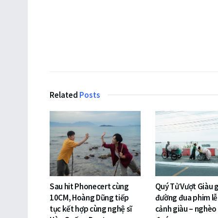
Related
Posts
Sau hit Phonecert cùng
Quý Tử Vượt Giàu 
10CM, Hoàng Dũng tiếp
đường đua phim lễ 
tục kết hợp cùng nghệ sĩ
cảnh giàu – nghèo