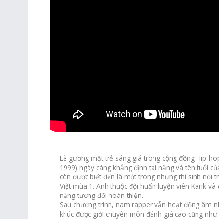
Là gương mặt trẻ sáng giá trong cộng đồng Hip-hop
1999) ngày càng khẳng định tài năng và tên tuổi của
còn được biết đến là một trong những thí sinh nổi tr
Việt mùa 1. Anh thuộc đội huấn luyện viên Karik và 
năng tương đối hoàn thiện.
Sau chương trình, nam rapper vẫn hoạt động âm nhạ
khúc được giới chuyên môn đánh giá cao cũng như