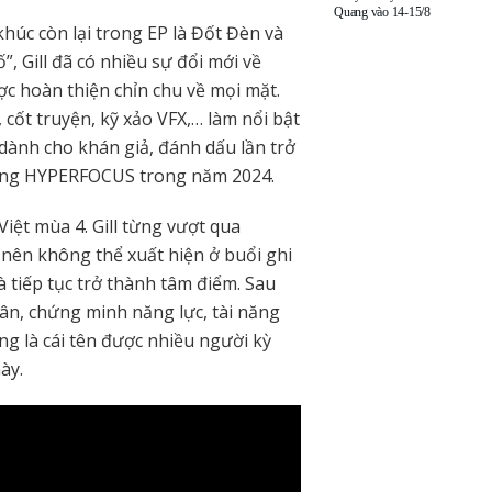
Quang vào 14-15/8
 khúc còn lại trong EP là Đốt Đèn và
”, Gill đã có nhiều sự đổi mới về
c hoàn thiện chỉn chu về mọi mặt.
 cốt truyện, kỹ xảo VFX,… làm nổi bật
dành cho khán giả, đánh dấu lần trở
l cùng HYPERFOCUS trong năm 2024.
 Việt mùa 4. Gill từng vượt qua
 nên không thể xuất hiện ở buổi ghi
và tiếp tục trở thành tâm điểm. Sau
hân, chứng minh năng lực, tài năng
ng là cái tên được nhiều người kỳ
này.