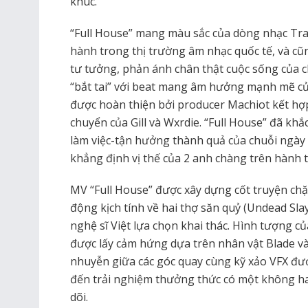
khúc.
“Full House” mang màu sắc của dòng nhạc Trap
hành trong thị trường âm nhạc quốc tế, và cũn
tư tưởng, phản ánh chân thật cuộc sống của c
“bắt tai” với beat mang âm hưởng mạnh mẽ c
được hoàn thiện bởi producer Machiot kết hợp 
chuyển của Gill và Wxrdie. “Full House” đã kh
làm việc-tận hưởng thành quả của chuỗi ngày
khẳng định vị thế của 2 anh chàng trên hành 
MV “Full House” được xây dựng cốt truyện chặ
động kịch tính về hai thợ săn quỷ (Undead Slay
nghệ sĩ Việt lựa chọn khai thác. Hình tượng c
được lấy cảm hứng dựa trên nhân vật Blade v
nhuyễn giữa các góc quay cùng kỹ xảo VFX đư
đến trải nghiệm thưởng thức có một không hai
dõi.