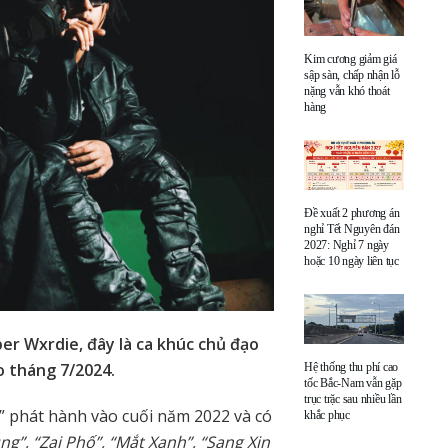
Kim cương giảm giá
sập sàn, chấp nhận lỗ
nặng vẫn khó thoát
hàng
Đề xuất 2 phương án
nghỉ Tết Nguyên đán
2027: Nghỉ 7 ngày
hoặc 10 ngày liên tục
per Wxrdie, đây là ca khúc chủ đạo
 tháng 7/2024.
Hệ thống thu phí cao
tốc Bắc-Nam vẫn gặp
trục trặc sau nhiều lần
y” phát hành vào cuối năm 2022 và có
khắc phục
g”, “Zai Phố”, “Mắt Xanh”, “Sang Xịn