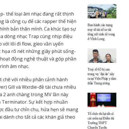
- thể loại âm nhạc đang rất thịnh
g là công cụ để các rapper thể hiện
Ban hành cáo trạng
hính bản thân mình. Ca khúc tạo sự
truy tố tài xế xe tải
tông nữ sinh tử vong
ủa dòng nhạc Trap cùng nhịp điệu
ở Vĩnh Long
với lối đi flow, gieo vần uyển
ắc họa rõ nét những giây phút sống-
 hoạt động nghệ thuật và góp phần
trình âm nhạc.
Truy tố 65 bị can
trong vụ ‘đại án’ xảy
t chẽ với nhiều phân cảnh hành
ra tại Viện Pháp y tâm
thần Trung ương
er) Gill và Wxrdie-đề tài chưa nhiều
ủa 2 anh chàng trong MV lần này
à Terminator. Sự kết hợp nhuần
ợc đầu tư chỉn chu, hứa hẹn sẽ mang
Tổ chức thi lại tất cả
 dành cho tất cả các khán giả theo
các môn tại Điểm thi
Trường THPT
Chuyên Tuyên