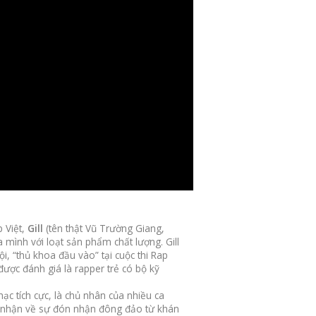
 Việt,
Gill
(tên thật Vũ Trường Giang,
 mình với loạt sản phẩm chất lượng. Gill
ội, “thủ khoa đầu vào” tại cuộc thi Rap
được đánh giá là rapper trẻ có bộ kỹ
c tích cực, là chủ nhân của nhiều ca
 nhận về sự đón nhận đông đảo từ khán