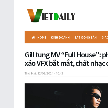
HOME
KINH DOANH
BẤT ĐỘNG SẢN
GIÁ
Gill tung MV “Full House”: p
xảo VFX bắt mắt, chất nhạc q
Thứ Hai, 12/08/2024 - 10:43