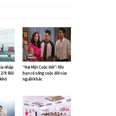
gia nhập
“Hai Mặt Cuộc Đời”: Khi
2/9: Bối
bạn cố sống cuộc đời của
 khó
người khác