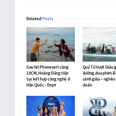
Related
Posts
Sau hit Phonecert cùng
Quý Tử Vượt Giàu 
10CM, Hoàng Dũng tiếp
đường đua phim lễ 
tục kết hợp cùng nghệ sĩ
cảnh giàu – nghèo
Hàn Quốc – Dept
đoán