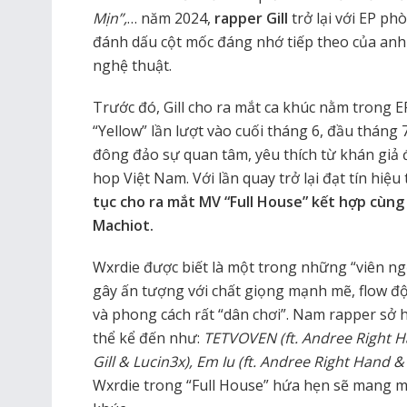
Mịn”,
… năm 2024,
rapper Gill
trở lại với EP p
đánh dấu cột mốc đáng nhớ tiếp theo của anh
nghệ thuật.
Trước đó, Gill cho ra mắt ca khúc nằm trong E
“Yellow” lần lượt vào cuối tháng 6, đầu tháng
đông đảo sự quan tâm, yêu thích từ khán giả
hop Việt Nam. Với lần quay trở lại đạt tín hiệu
tục cho ra mắt MV “Full House” kết hợp cùn
Machiot.
Wxrdie được biết là một trong những “viên ngọ
gây ấn tượng với chất giọng mạnh mẽ, flow độ
và phong cách rất “dân chơi”. Nam rapper sở h
thể kể đến như:
TETVOVEN (ft. Andree Right Ha
Gill & Lucin3x), Em Iu (ft. Andree Right Hand &
Wxrdie trong “Full House” hứa hẹn sẽ mang m