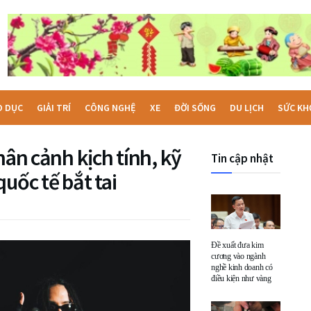
O DỤC
GIẢI TRÍ
CÔNG NGHỆ
XE
ĐỜI SỐNG
DU LỊCH
SỨC KH
hân cảnh kịch tính, kỹ
Tin cập nhật
uốc tế bắt tai
Đề xuất đưa kim
cương vào ngành
nghề kinh doanh có
điều kiện như vàng