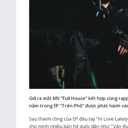
Gill ra mắt MV “Full House” kết hợp cùng rap
nằm trong EP “Trên Phố” được phát hành vào
Sau thành công của EP đầu tay “In Love Latel
cho mình nhiều bản hit quốc dân như: “
Vân Run