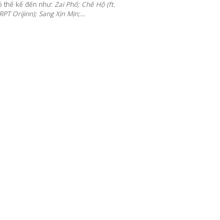
có thể kể đến như:
Zai Phố; Chê Hộ (ft.
 RPT Orijinn); Sang Xịn Mịn;…