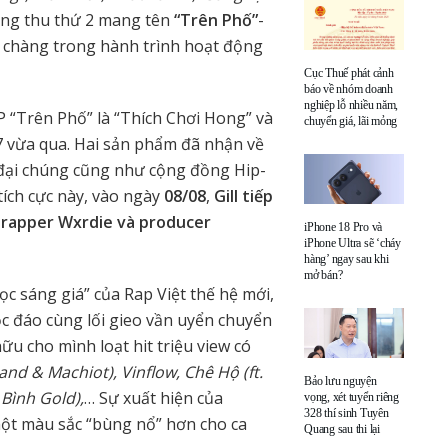
hòng thu thứ 2 mang tên
“Trên Phố”
-
 chàng trong hành trình hoạt động
Cục Thuế phát cảnh
báo về nhóm doanh
nghiệp lỗ nhiều năm,
P “Trên Phố” là “Thích Chơi Hong” và
chuyển giá, lãi mỏng
 7 vừa qua. Hai sản phẩm đã nhận về
 đại chúng cũng như cộng đồng Hip-
 tích cực này, vào ngày
08/08
,
Gill tiếp
g rapper Wxrdie và producer
iPhone 18 Pro và
iPhone Ultra sẽ ‘cháy
hàng’ ngay sau khi
mở bán?
c sáng giá” của Rap Việt thế hệ mới,
c đáo cùng lối gieo vần uyển chuyển
ữu cho mình loạt hit triệu view có
nd & Machiot), Vinflow, Chê Hộ (ft.
Bảo lưu nguyện
 Bình Gold),
… Sự xuất hiện của
vọng, xét tuyển riêng
328 thí sinh Tuyên
ột màu sắc “bùng nổ” hơn cho ca
Quang sau thi lại