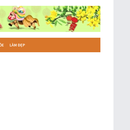
ỎE
LÀM ĐẸP