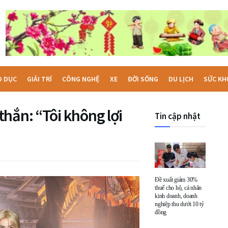
O DỤC
GIẢI TRÍ
CÔNG NGHỆ
XE
ĐỜI SỐNG
DU LỊCH
SỨC KH
hắn: “Tôi không lợi
Tin cập nhật
Đề xuất giảm 30%
thuế cho hộ, cá nhân
kinh doanh, doanh
nghiệp thu dưới 10 tỷ
đồng