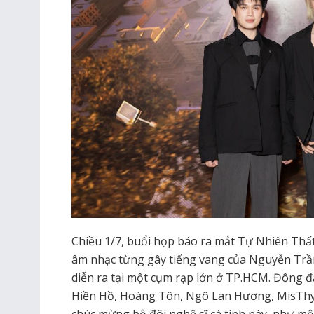
Chiều 1/7, buổi họp báo ra mắt Tự Nhiên Thất
âm nhạc từng gây tiếng vang của Nguyễn Trầ
diễn ra tại một cụm rạp lớn ở TP.HCM. Đông đả
Hiền Hồ, Hoàng Tôn, Ngô Lan Hương, MisThy,