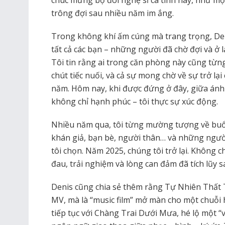
chúc mừng bộ đôi nghệ sĩ cá tính này, như một
trông đợi sau nhiều năm im ắng.
Trong không khí ấm cúng mà trang trọng, Den
tất cả các bạn – những người đã chờ đợi và ở lạ
Tôi tin rằng ai trong căn phòng này cũng từ
chút tiếc nuối, và cả sự mong chờ về sự trở l
năm. Hôm nay, khi được đứng ở đây, giữa ánh 
không chỉ hạnh phúc – tôi thực sự xúc động.
Nhiều năm qua, tôi từng mường tượng về buổi 
khán giả, bạn bè, người thân… và những ngườ
tôi chọn. Năm 2025, chúng tôi trở lại. Không 
đau, trải nghiệm và lòng can đảm đã tích lũy 
Denis cũng chia sẻ thêm rằng Tự Nhiên Thất 
MV, mà là “music film” mở màn cho một chuỗi 
tiếp tục với Chàng Trai Dưới Mưa, hé lộ một “