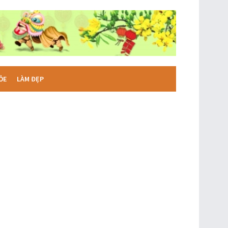
ỎE
LÀM ĐẸP