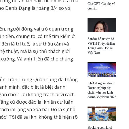
 Tổng dự án lần này theo miêu tả của
ChatGPT, Claude, và
ạo Denis Đặng là “bằng 3/4 so với
Gemini
iến, người đóng vai trò quan trọng
ần tiền, chúng tôi có thể tìm kiếm ở
Sandoz bổ nhiệm bà
ến là trí tuệ, là sự thấu cảm và
Võ Thị Thúy Hà làm
Tổng Giám Đốc tại
ệ thuật, mà là sự thử thách giới
Việt Nam
n cường. Và anh Tiến đã cho chúng
uyễn Trần Trung Quân cũng đã thẳng
Khởi động xét chọn
anh mình, đặc biệt là biệt danh
Doanh nghiệp đạt
chuẩn văn hóa kinh
 cho: “Tôi không trách ai vì cách
doanh Việt Nam 2026
 đăng cũ được đào lại khiến dư luận
 cách im lặng và xóa bài. Đó là sự hồ
ốc’. Tôi đã sai khi không thể hiện rõ
Booking.com khơi