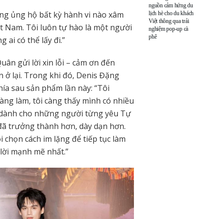
nguồn cảm hứng du
ông ủng hộ bất kỳ hành vi nào xâm
lịch hè cho du khách
Việt thông qua trải
t Nam. Tôi luôn tự hào là một người
nghiệm pop-up cà
phê
 ai có thể lấy đi.”
uân gửi lời xin lỗi – cảm ơn đến
 ở lại. Trong khi đó, Denis Đặng
hía sau sản phẩm lần này: “Tôi
àng làm, tôi càng thấy mình có nhiều
 dành cho những người từng yêu Tự
ã trưởng thành hơn, dày dạn hơn.
i chọn cách im lặng để tiếp tục làm
ả lời mạnh mẽ nhất.”