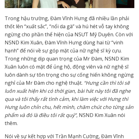
Trong hậu trường, Đàm Vĩnh Hưng đã nhiều lần phải
thốt lên “xuất sắc”, “nổi da gà” và hú hét vỗ tay không
ngừng cho phần thể hiện của NSƯT Mỹ Duyên. Còn với
NSND Kim Xuân, Đàm Vĩnh Hưng dùng hai từ “vinh
hạnh” để nói về sự góp mặt của nữ nghệ sĩ kỳ cựu.
Trong những dịp quan trọng của Mr Đàm, NSND Kim
Xuân luôn có mặt để ủng hộ, động viên và nữ nghệ sĩ
luôn dành sự tôn trọng cho sự cống hiến không ngừng
nghỉ của Mr Đàm cho nghệ thuật.
“Hưng cần thì tôi sẽ
luôn xuất hiện khi có thời gian, bài hát này tôi đã nghe
qua và tôi thấy rất tình cảm, khi làm việc với Hưng thì
Hưng luôn chỉn chu, hết mình, chăm chút cho từng sản
phẩm và đó là điều tôi rất quý”
, NSND Kim Xuân nói
thêm.
Nói về sự kết hợp với Trần Mạnh Cường, Đàm Vĩnh