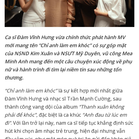
Ca sĩ Đàm Vĩnh Hưng vừa chính thức phát hành MV
mới mang tên “Chỉ anh làm em khóc” có sự góp mặt
của NSND Kim Xuân và NSƯT Mỹ Duyên, vũ công Mea
Minh Anh mang đến một câu chuyện xúc động về phụ
nữ và hành trình đi tìm lại niềm tin sau những tổn
thương.
“Chỉ anh làm em khóc”
là sự kết hợp mới nhất giữa
Đàm Vĩnh Hưng và nhạc sĩ Trần Mạnh Cường, sau
thành công vang dội của album
“Thanh xuân không
phải để khóc”
, đặc biệt là ca khúc
“Anh đau từ lúc em
đi”
. Với lần trở lại này, nam ca sĩ tiếp tục khẳng định sức
hút khi chọn âm nhạc trẻ trung, hiện đại nhưng vẫn
đầy cảm xúc, như một món quà tri ân gửi đến khán giả.