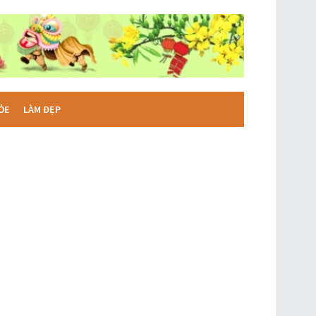
ỎE
LÀM ĐẸP