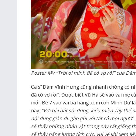
Poster MV “Trời ơi mình đã có vợ rồi” của Đà
Ca sĩ Đàm Vĩnh Hưng cũng nhanh chóng có nhữ
đã có vợ rồi”. Được biết Vũ Hà sẽ vào vai mẹ
mối, Bé 7 vào vai bà hàng xóm còn Minh Dự là
này.
“Với bài hát sôi động, kiểu miền Tây th
nội dung giản dị, gần gũi với tất cả mọi người.
sẽ thấy những nhân vật trong này rất giống t
sẽ thấy năng lượng tích cực, vui vẻ khi xem MV 