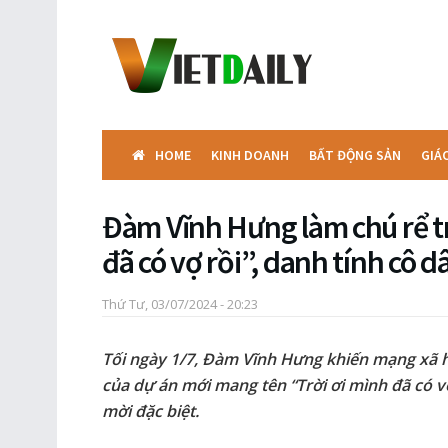
HOME
KINH DOANH
BẤT ĐỘNG SẢN
GIÁ
Đàm Vĩnh Hưng làm chú rể t
đã có vợ rồi”, danh tính cô 
Thứ Tư, 03/07/2024 - 20:23
Tối ngày 1/7, Đàm Vĩnh Hưng khiến mạng xã h
của dự án mới mang tên “Trời ơi mình đã có v
mời đặc biệt.