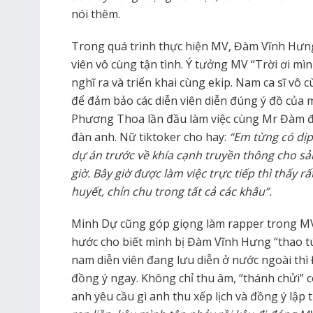
nói thêm.
Trong quá trình thực hiện MV, Đàm Vĩnh Hưng 
viên vô cùng tận tình. Ý tưởng MV “Trời ơi mì
nghĩ ra và triển khai cùng ekip. Nam ca sĩ vô 
để đảm bảo các diễn viên diễn đúng ý đồ của 
Phương Thoa lần đầu làm việc cùng Mr Đàm đ
đàn anh. Nữ tiktoker cho hay:
“Em từng có dịp
dự án trước về khía cạnh truyền thông cho s
giờ. Bây giờ được làm việc trực tiếp thì thấy r
huyết, chỉn chu trong tất cả các khâu”.
Minh Dự cũng góp giọng làm rapper trong MV “
hước cho biết mình bị Đàm Vĩnh Hưng “thao tún
nam diễn viên đang lưu diễn ở nước ngoài th
đồng ý ngay. Không chỉ thu âm, “thánh chửi” 
anh yêu cầu gì anh thu xếp lịch và đồng ý lập 