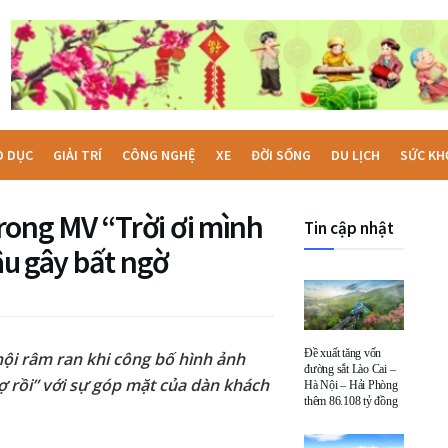
O DỤC
GIẢI TRÍ
CÔNG NGHỆ
XE
ĐỜI SỐNG
DU LỊCH
SỨC KH
rong MV “Trời ơi mình
Tin cập nhật
dâu gây bất ngờ
Đề xuất tăng vốn
ội râm ran khi công bố hình ảnh
đường sắt Lào Cai –
ợ rồi” với sự góp mặt của dàn khách
Hà Nội – Hải Phòng
thêm 86.108 tỷ đồng