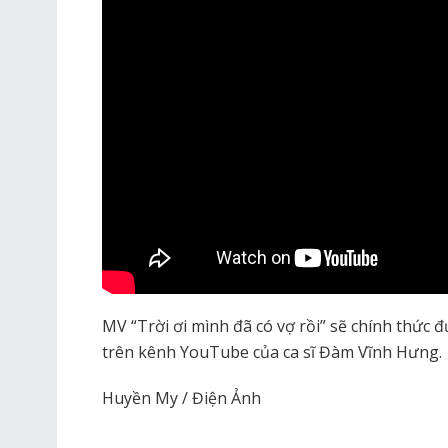
MV “Trời ơi mình đã có vợ rồi” sẽ chính thức
trên kênh YouTube của ca sĩ Đàm Vĩnh Hưng.
Huyền My / Điện Ảnh