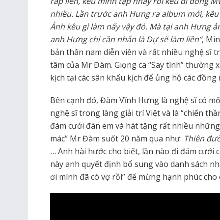
rap liền, kêu mình tập nhảy rồi kêu đi đóng MV
nhiều. Lần trước anh Hưng ra album mới, kêu 
Ảnh kêu gì làm nấy vậy đó. Mà tại anh Hưng ả
anh Hưng chỉ cần nhắn là Dự sẽ làm liền”
, Mi
bản thân nam diễn viên và rất nhiều nghệ sĩ 
tâm của Mr Đàm. Giọng ca “Say tình” thường 
kịch tại các sân khấu kịch để ủng hộ các đồn
Bên cạnh đó, Đàm Vĩnh Hưng là nghệ sĩ có mối
nghệ sĩ trong làng giải trí Việt và là “chiến th
đám cưới đàn em và hát tặng rất nhiều những
mác” Mr Đàm suốt 20 năm qua như:
Thiên đườn
…
Anh hài hước cho biết, lần nào đi đám cưới 
này anh quyết định bổ sung vào danh sách nh
ơi mình đã có vợ rồi” để mừng hạnh phúc cho c