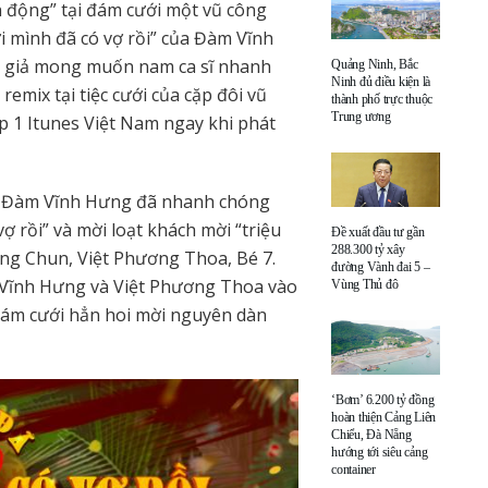
 động” tại đám cưới một vũ công
i mình đã có vợ rồi” của Đàm Vĩnh
 giả mong muốn nam ca sĩ nhanh
Quảng Ninh, Bắc
Ninh đủ điều kiện là
emix tại tiệc cưới của cặp đôi vũ
thành phố trực thuộc
Trung ương
p 1 Itunes Việt Nam ngay khi phát
ả, Đàm Vĩnh Hưng đã nhanh chóng
ợ rồi” và mời loạt khách mời “triệu
Đề xuất đầu tư gần
288.300 tỷ xây
ng Chun, Việt Phương Thoa, Bé 7.
đường Vành đai 5 –
 Vĩnh Hưng và Việt Phương Thoa vào
Vùng Thủ đô
 đám cưới hẳn hoi mời nguyên dàn
‘Bơm’ 6.200 tỷ đồng
hoàn thiện Cảng Liên
Chiểu, Đà Nẵng
hướng tới siêu cảng
container