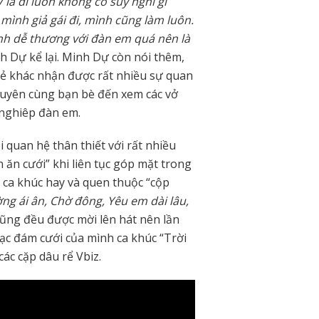
 là đi luôn không có suy nghĩ gì
mình giả gái đi, mình cũng làm luôn.
nh dễ thương với đàn em quá nên là
nh Dự kể lại. Minh Dự còn nói thêm,
trẻ khác nhận được rất nhiều sự quan
xuyên cùng bạn bè đến xem các vở
g nghiêp đàn em.
 quan hệ thân thiết với rất nhiều
ần ăn cưới” khi liên tục góp mặt trong
 ca khúc hay và quen thuộc “cộp
g ái ân, Chờ đông, Yêu em dài lâu,
cũng đều được mời lên hát nên lần
ạc đám cưới của mình ca khúc “Trời
ác cặp dâu rể Vbiz.