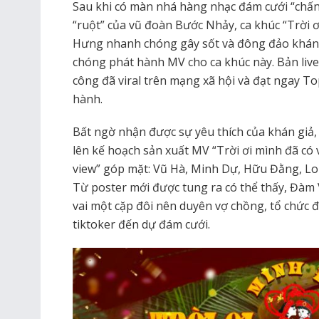
Sau khi có màn nhá hàng nhạc đám cưới “chấn
“ruột” của vũ đoàn Bước Nhảy, ca khúc “Trời ơ
Hưng nhanh chóng gây sốt và đông đảo khán
chóng phát hành MV cho ca khúc này. Bản live r
công đã viral trên mạng xã hội và đạt ngay To
hành.
Bất ngờ nhận được sự yêu thích của khán gi
lên kế hoạch sản xuất MV “Trời ơi mình đã có v
view” góp mặt: Vũ Hà, Minh Dự, Hữu Đằng, Lo
Từ poster mới được tung ra có thể thấy, Đàm
vai một cặp đôi nên duyên vợ chồng, tổ chức
tiktoker đến dự đám cưới.