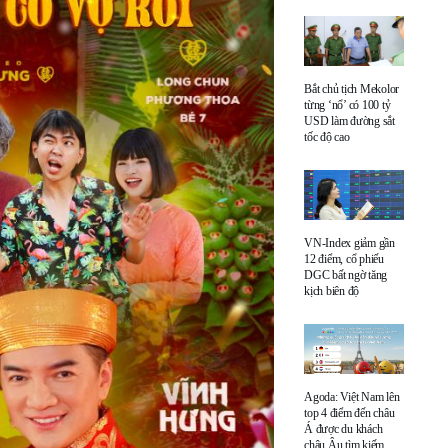
Bắt chủ tịch Mekolor
từng ‘nổ’ có 100 tỷ
USD làm đường sắt
tốc độ cao
VN-Index giảm gần
12 điểm, cổ phiếu
DGC bất ngờ tăng
kịch biên độ
Agoda: Việt Nam lên
top 4 điểm đến châu
Á được du khách
châu Âu tìm kiếm