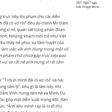
2027: Nghỉ 7 ngày
hoặc 10 ngày liên tục
trực tiếp thị phạm cho các diễn
nh đã có vợ rồi” đều do chính Mr Đàm
cùng tỉ mỉ, quan sát từng phân đoạn
mình. Những khách mời trẻ như Việt
ều thấy nể phục sự tâm huyết của
 làm việc với anh Hưng trong một số
ản phẩm chứ chưa gặp trực tiếp bao
ất vui và rất nể anh Hưng vì rất tâm
Trời ơi mình đã có vợ rồi” và hài
g tâm lý”, kêu gì là làm nấy. Khi
ì Đàm Vĩnh Hưng liên hệ và Minh Dự
còn góp mặt diễn xuất trong MV, đàn
tức.
“Ảnh kêu mình rap là lo đi thu