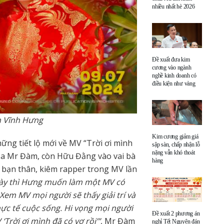
nhiều nhất hè 2026
Đề xuất đưa kim
cương vào ngành
nghề kinh doanh có
điều kiện như vàng
m Vĩnh Hưng
Kim cương giảm giá
ng tiết lộ mới về MV “Trời ơi mình
sập sàn, chấp nhận lỗ
nặng vẫn khó thoát
 của Mr Đàm, còn Hữu Đằng vào vai bà
hàng
 bạn thân, kiêm rapper trong MV lần
ế này thì Hưng muốn làm một MV có
 Xem MV mọi người sẽ thấy giải trí và
hực tế cuộc sống. Hi vọng mọi người
Đề xuất 2 phương án
‘Trời ơi mình đã có vợ rồi’”
, Mr Đàm
nghỉ Tết Nguyên đán