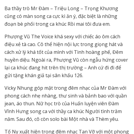
Ba thầy trò Mr Đàm – Triệu Long – Trọng Khương
cũng có màn song ca cực kì ăn ý, đặc biệt là những
đoạn bè phối trong ca khúc Rồi mai tôi đưa em.
Phượng Vũ The Voice khá sexy với chiếc áo ôm cách
điệu xẻ tà cao. Cô thể hiện nội lực trong giọng hát và
cách xử lý khá tốt của mình với Tình hoàng phế, Đêm
huyền diệu. Ngoài ra, Phượng Vũ còn ngẫu hứng cover
lại ca khúc đang hit trên thị trường – Anh cứ đi đi để
gửi tặng khán giả tại sân khấu 126.
Vicky Nhung góp mặt trong đêm nhạc của Mr Đàm với
phong cách nhẹ nhàng, thư sinh và bảnh bao với quần
jean, áo thun. Nữ học trò của Huấn luyện viên Đàm
Vĩnh Hưng song ca với thầy ca khúc Người tình trăm
năm. Sau đó, cô còn solo bài Một nhà và Thèm yêu.
Tố Ny xuất hiện trong đêm nhạc Tan Vỡ với một phong