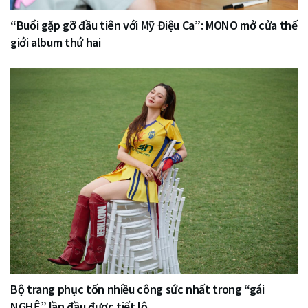
“Buổi gặp gỡ đầu tiên với Mỹ Điệu Ca”: MONO mở cửa thế
giới album thứ hai
Bộ trang phục tốn nhiều công sức nhất trong “gái
NGHỆ” lần đầu được tiết lộ