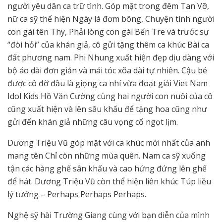
người yêu dân ca trữ tình. Góp mặt trong đêm Tan Vỡ,
nữ ca sỹ thể hiện Ngày lá đơm bông, Chuyện tình người
con gái tên Thy, Phải lòng con gái Bến Tre và trước sự
“đòi hỏi” của khán giả, cô gửi tặng thêm ca khúc Bài ca
đất phương nam. Phi Nhung xuất hiện đẹp dịu dàng với
bộ áo dài đơn giản và mái tóc xõa dài tự nhiên. Cậu bé
được cô đỡ đầu là giọng ca nhí vừa đoạt giải Viet Nam
Idol Kids Hồ Văn Cường cùng hai người con nuôi của cô
cũng xuất hiện và lên sâu khấu để tặng hoa cũng như
gửi đến khán giả những câu vọng cổ ngọt lịm.
Dương Triệu Vũ góp mặt với ca khúc mới nhất của anh
mang tên Chỉ còn những mùa quên. Nam ca sỹ xuống
tận các hàng ghế sân khấu và cao hứng đứng lên ghế
để hát. Dương Triệu Vũ còn thể hiện liên khúc Túp liều
lý tưởng – Perhaps Perhaps Perhaps.
Nghệ sỹ hài Trường Giang cùng với bạn diễn của mình