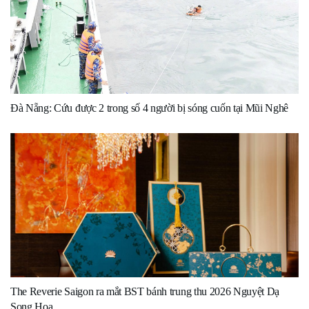
Đà Nẵng: Cứu được 2 trong số 4 người bị sóng cuốn tại Mũi Nghê
The Reverie Saigon ra mắt BST bánh trung thu 2026 Nguyệt Dạ
Song Hoa