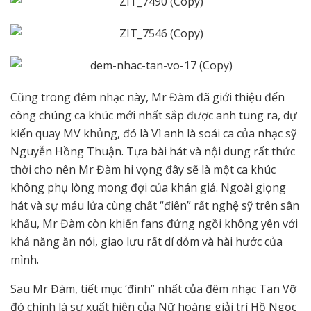
Cũng trong đêm nhạc này, Mr Đàm đã giới thiệu đến
công chúng ca khúc mới nhất sắp được anh tung ra, dự
kiến quay MV khủng, đó là Vì anh là soái ca của nhạc sỹ
Nguyễn Hồng Thuận. Tựa bài hát và nội dung rất thức
thời cho nên Mr Đàm hi vọng đây sẽ là một ca khúc
không phụ lòng mong đợi của khán giả. Ngoài giọng
hát và sự máu lửa cùng chất “điên” rất nghệ sỹ trên sân
khấu, Mr Đàm còn khiến fans đứng ngồi không yên với
khả năng ăn nói, giao lưu rất dí dỏm và hài hước của
mình.
Sau Mr Đàm, tiết mục ‘đinh” nhất của đêm nhạc Tan Vỡ
đó chính là sự xuất hiện của Nữ hoàng giải trí Hồ Ngọc